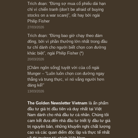
Bài viết gần đây nhất
[Châm ngôn sống] “Làm sao để trở nên giàu
có? Hãy kỷ luật chuẩn bị từng bước một cho
những cú “fast spurts”; rồi đến cuối đời, nếu
người nào xứng đáng, thì ắt sẽ trở nên giàu
có (*)” – cố ngài Charlie Munger
05/06/2026
Ấn phẩm Kỳ 82 (Bản cắt)
08/05/2026
Suy ngẫm ngắn: Chu kỳ của thái độ đám đông
đối với rủi ro, ngài Howard Marks
10/04/2026
Trích đoạn: “Đừng sợ mua cổ phiếu dài hạn
chỉ vì chiến tranh (don’t be afraid of buying
stocks on a war scare)”, rất hay bởi ngài
Philip Fisher
27/03/2026