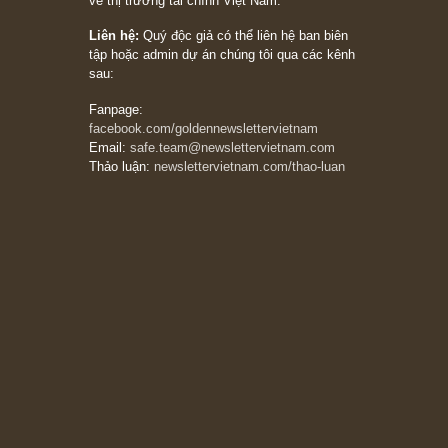
Trích đoạn: “Đừng bao giờ chạy theo đám
đông, bởi vì phần thưởng lớn nhất trong đầu
tư chỉ dành cho người biết chọn con đường
khác biệt”, ngài Philip Fisher (*)
20/03/2026
[Châm ngôn sống] tuyệt vời của cố ngài
Munger – “Luôn luôn chọn con đường ngay
thẳng và trung thực, vì nó vắng người hơn
đáng kể!”
13/03/2026
The Golden Newsletter Vietnam
là ấn phẩm
đầu tư giá trị đầu tiên và duy nhất tại Việt
Nam dành cho nhà đầu tư cá nhân. Chúng tôi
cam kết đưa đến nhà đầu tư triết lý đầu tư giá
trị nguyên bản, những khuyến nghị chất lượng
cao và các quan điểm độc lập và thực tế nhất
về thị trường tài chính Việt Nam.
Liên hệ:
Quý độc giả có thể liên hệ ban biên