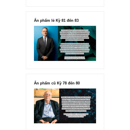
“Đừng sợ mua cổ phiếu dài hạn
chỉ vì chiến tranh”, ngài Philip
Fisher
Ấn phẩm lẻ Kỳ 81 đến 83