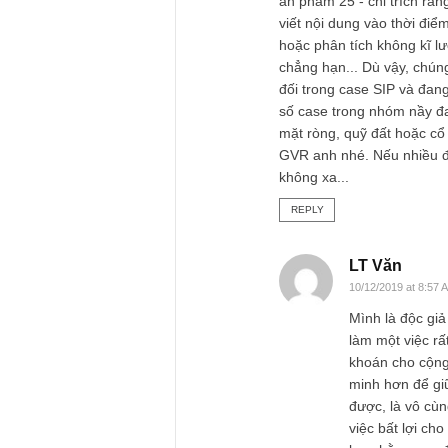
Từ cách phân loại n
khách hàng (1), còn
qua (ignore) họ. Kh
(value) mà chúng tô
được gì đến kết quả
trên con đường đầu
Tóm lại, khi làm mộ
ngợi khen & những l
sự quan trọng với t
Cám ơn câu hỏi ha
anh nhé!
S.A.F.E
P/S: Về cổ phiếu kh
ấn phẩm 25 - chỉ tr
viết nội dung vào t
hoặc phân tích khô
chẳng hạn... Dù vậy