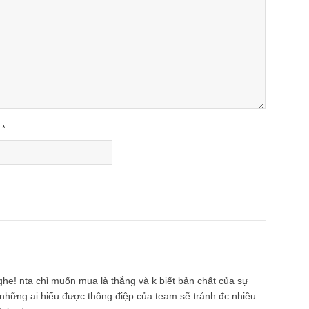
ished.
Required fields are marked
*
Email
*