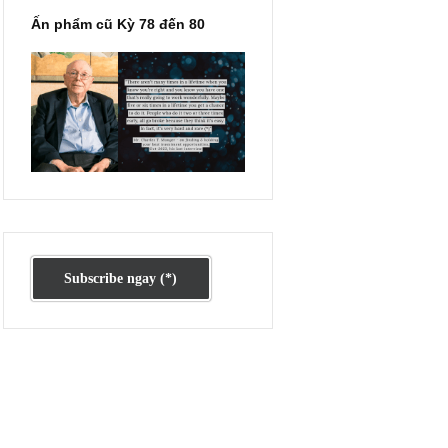
ự
ều
Ấn phẩm cũ Kỳ 78 đến 80
eam
i sự
g.