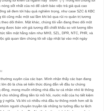
ầy, chúng tôi chỉ lắng nghe ý kiến và tự sửa mình theo những
 đối với hạng người (2) & (3), cách đối phó tốt nhất là độ lượng
ông lời nói nào có thể lay chuyển được sự cảm nhận về giá trị
i đem đến cho các quý độc giả trong dài hạn, cũng như thay đổ
 đầu tư đầy thỏa mãn (satisfactory result) mà chúng tôi đạt đư
 tư của mình!
t việc có sức ảnh hưởng, nhất định ta phải tập làm quen với cả 
ời chỉ trích, trong đó việc chọn lọc chỉ lắng nghe những người 
a là cách làm khôn ngoan nhất.
y của anh và chúc anh vững bước trên con đường đầu tư của m
u công nghiệp, nhiều người chưa đọc kĩ bài viết của chúng tôi t
ích rằng chúng tôi khen cả ngành nầy "thơm" (?) Trong khi chúng
hời điểm nóng sốt nhất của nó để cảnh báo việc trả giá quá cao
ng kĩ lưỡng sẽ đem tới hậu quả nghiêm trọng, như case SZC &
, chúng tôi cũng mắc một sai lầm khi bỏ qua rủi ro quản trị tươ