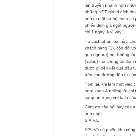
lẽ vì có chuyện khô
chúng tôi thường xu
tôi – “hành động nh
chúng tôi – bảo chú
v.v rồi từ đó họ ch
3> Hạng thứ ba, là
cổ đông ít đối trọ
đơn vị kiểm toán lạ
cách vô văn hóa vớ
đến thanh khoản (liq
(liquidity) đồng ngh
tạo ra sự thù ghét 
lan truyền nhanh h
những NĐT giá trị đ
anh ta mất cơ hội m
phiếu định giá ngấ
chỉ 1 ngày là vì vậy.