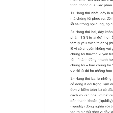
REPLY
TGN_S.A.F.E Te
09/12/2019 at 8:00 PM
Vâng cám ơn câu hỏi
đã ủng hộ chúng tôi
Thực ra kể từ ngày
qua được “những lờ
mất rồi… Tiện anh h
trích, thông qua vi
1> Hạng thứ nhất, 
mà chúng tôi phục v
lỗi sai trong nội d
2> Hạng thứ hai, đâ
phẩm TGN từ ai đó)
tâm lý yêu thích/thi