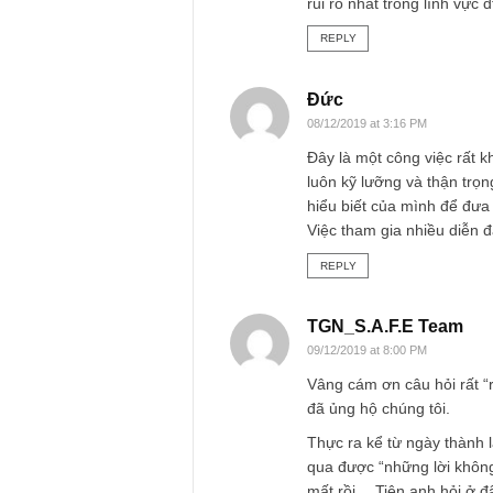
m10
07/12/2019 at 2:33 PM
Lời nói thật lòng t
việc đó là ntn! Tôi
rủi ro nhất trong lĩ
REPLY
Đức
08/12/2019 at 3:16 PM
Đây là một công vi
luôn kỹ lưỡng và th
hiểu biết của mình 
Việc tham gia nhi