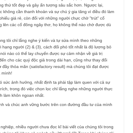
ng vui gia đình, công việc, hoặc không thích nhìn thấy bài viết c
yên trên mạng. Số còn lại thì thậm chí chưa đọc kĩ bài viết chú
anh hơn suy nghĩ”, chưa hiểu thế nào là đầu tư giá trị, đoán mò
ng tôi “mọt sách”, “già cả vô dụng”, “chẳng biết gì về thực chiến
ẳng học được gì cả!
 những môi giới/cổ đông các công ty quy mô nhỏ (<1,000 tỷ, cơ 
ng, lạm dụng phát hành, chính sách cổ tức TM gần như không có,
) có dấu hiệu rủi ro quản trị nghiêm trọng sẵn sàng "gây chiến" 
i bất cứ ai động đến "miếng cơm" của họ. Hạng nầy rất quan t
uidity) bởi vì đối với họ sự chú ý (attention) & thanh khoản
ĩa với tiền bạc. Và họ cũng rất giỏi gây chú ý bằng cách "chửi" v
vì đây là đặc tính tâm lý cơ bản của mạng xã hội, sự thù ghét lu
ơn những thứ tốt đẹp và gây ấn tượng sâu sắc hơn. Ngược lại,
ích thực không cần thanh khoản và sự chú ý gia tăng vì điều đ
ua cổ phiếu giá rẻ, còn đối với những người chực chờ "trút" cổ
t ngưởng lên các cổ đông ngây thơ, họ không thể nào chờ được
..