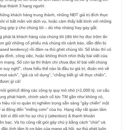
am
 rất “riêng tư” và thú vị của anh, cũng như cám ơn 2 độc giả t
.
 thành lập dự án hữu ích non cách đây 2 năm, nếu như không v
i không hay”, có lẽ chúng ta đã không đi được đến ngày hôm n
ỏi ở đây, chúng tôi xin chia sẻ anh cách chúng tôi xử lý những 
ệc phân loại thành 3 hạng người:
đây là những khách hàng trung thành, những NĐT giá trị đích t
ụ, đôi khi vì bất mãn với dịch vụ, hoặc cảm thấy bất bình với n
ung, họ cũng góp ý cho chúng tôi – dù nhẹ nhàng hay gay gắt.
y không phải là khách hàng của chúng tôi (đôi khi họ đọc trộm 
, họ nắm giữ những cổ phiếu mà chúng tôi cảnh báo, dẫn đến b
ên vị (biased tendency) rồi đâm ra thù ghét chúng tôi. Số khác th