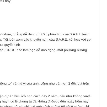
hì ít kẻ nghe! nta chỉ muốn mua là thắng và k biết bản chất của s
 tin rằng những ai hiểu được thông điệp của team sẽ tránh đc nhi
nh vực đtck này.
ệc rất khó khăn, chẳng dễ dàng gì. Các phân tích của S.A.F.E t
ận trọng. Tôi luôn xem các khuyến nghị của S.A.F.E, kết hợp vớ
để đưa ra quyết định.
ều diễn đàn, GROUP sẽ làm bạn dễ dao động, mất phương hướn