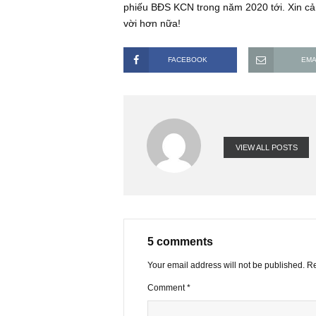
chung và những khuyến nghị cổ phi
bác gì cả, không biết là BBT có nhì
Mong BBT đưa ra vài phản bác cho 
phiếu BĐS KCN trong năm 2020 tới.
vời hơn nữa!
FACEBOOK
VIEW ALL PO