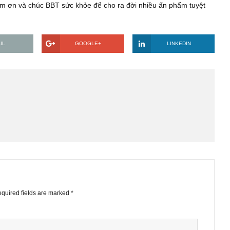
ếu khu công nghiệp nói riêng. Mình thấy BBT khá im lặng, chẳn
n thấy không (mình không paste link vào đây đc).
các fan trung thành như mình cũng như đánh giá của BBT về 
 Xin cảm ơn và chúc BBT sức khỏe để cho ra đời nhiều ấn phẩ
EMAIL
GOOGLE+
LINKE
STS