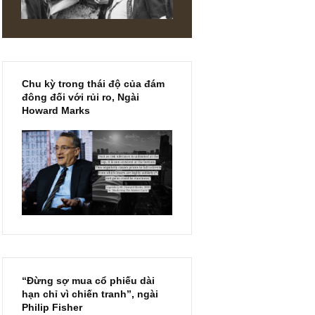
g có phản
nhóm cổ
m tuyệt
DIN
Chu kỳ trong thái độ của đám
đông đối với rủi ro, Ngài
Howard Marks