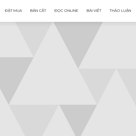
ĐẶT MUA
BẢN CẮT
ĐỌC ONLINE
BÀI VIẾT