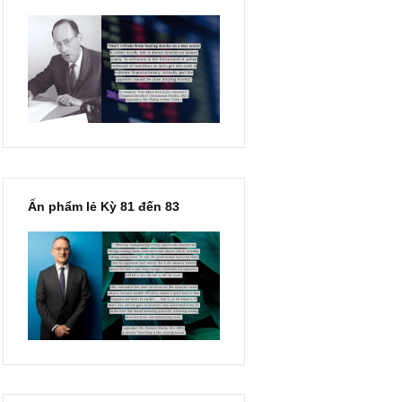
“Đừng sợ mua cổ phiếu dài
hạn chỉ vì chiến tranh”, ngài
Philip Fisher
Ấn phẩm lẻ Kỳ 81 đến 83