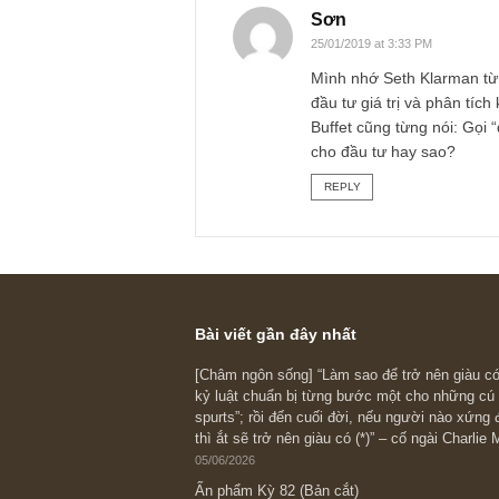
không gọi là PTCB h
được như vậy, nếu 
thị trường của đám
quan điểm của chúng
đầu tư của anh nhi
Chúc anh bền chí v
S.A.F.E team
REPLY
Sơn
25/01/2019 at 3:33 PM
Mình nhớ Seth Klarm
đầu tư giá trị và ph
Buffet cũng từng nói
cho đầu tư hay sao
REPLY