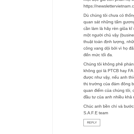
TGN_S.A.F.E Te
11/01/2019 at 9:58 AM
Vâng chào anh Trư
Trước đây chúng tô
https://newsletter
khoa-hoc/ và sau đó
một độc giả còn phẫn
https://newsletterv
Dù chúng tôi chưa 
quan sát những tấm
cần làm là hãy rèn 
một người chủ vậy 
thuật toán định lư
công vang dội bởi v
đến mức tối đa.
Chúng tôi không ph