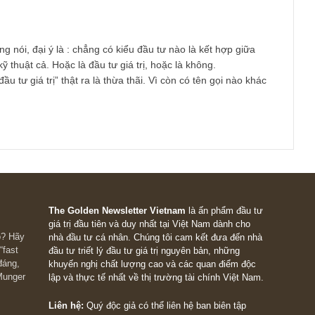
ay FA gì cả – là việc bắt buộc ta phải làm tốt (!) Họa chăng khi
anh thích bổ sung thêm thời điểm mua hay đánh giá tâm lý/xung
 đông bằng PTKT thì cũng chẳng hại gì. Còn nếu ngược lại, trê
 tôi, cái nghề quan trọng nhất mà anh làm “chưa chín”, thì kế
ều khả năng sẽ lợi bất cập hại…
à bước gần hơn đến với mục tiêu của mình.
an từng nói, đại ý là : chẳng có kiểu đầu tư nào là kết hợp giữ
ân tích kỹ thuật cả. Hoặc là đầu tư giá trị, hoặc là không.
: Gọi “đầu tư giá trị” thật ra là thừa thãi. Vì còn có tên gọi nào 
?