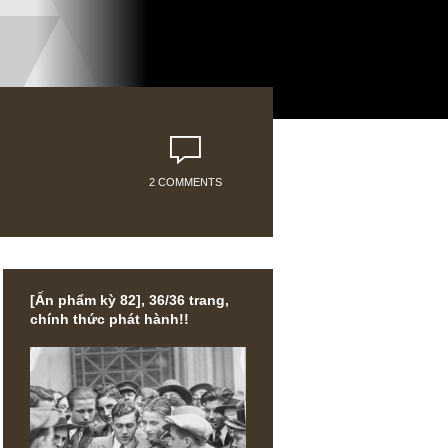
2 COMMENTS
[Ấn phẩm kỳ 82], 36/36 trang,
chính thức phát hành!!
ệc nói lên
in. Mình