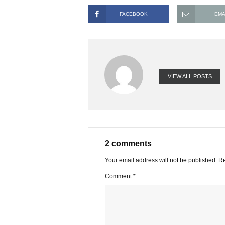
có đọc ấn phẩm của S.A.F.E. Mình 
về vấn đề kết hợp cả 2 phương pháp
là người cố gắng dung hòa cả 2 tro
FACEBOOK
VIEW ALL PO
2 comments