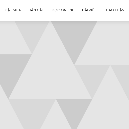
ĐẶT MUA
BẢN CẮT
ĐỌC ONLINE
BÀI VIẾT