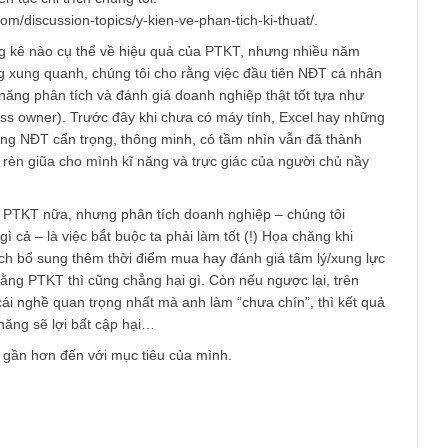
am
ởng, cám ơn câu hỏi khúc mắc của anh.
i từng đăng bài viết nầy thể hiện quan điểm ngược chiều của m
vietnam.com/vi-sao-phan-tich-ki-thuat-la-mot-phuong-phap-phan-
 gặp rất nhiều phản đối và uất hận. Ở một topic thảo luận khác
 nộ liên tục chỉ trích chúng tôi:
ietnam.com/discussion-topics/y-kien-ve-phan-tich-ki-thuat/.
có thống kê nào cụ thể về hiệu quả của PTKT, nhưng nhiều nă
 gương xung quanh, chúng tôi cho rằng việc đầu tiên NĐT cá 
giũa kĩ năng phân tích và đánh giá doanh nghiệp thật tốt tựa nh
(business owner). Trước đây khi chưa có máy tính, Excel hay n
ợng, những NĐT cẩn trọng, thông minh, có tầm nhìn vẫn đã thàn
ì họ đã rèn giũa cho mình kĩ năng và trực giác của người chủ n
ê phán PTKT nữa, nhưng phân tích doanh nghiệp – chúng tôi