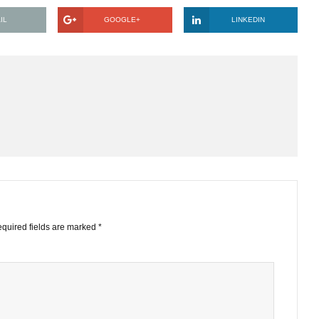
thấy đội ngũ chuyên về FA, nên mình muốn nghe quan điểm củ
 FA và TA trong việc đầu tư ở hiện tại như thế này? Bản thân 
ng nhiều năm.
EMAIL
GOOGLE+
LINKE
STS