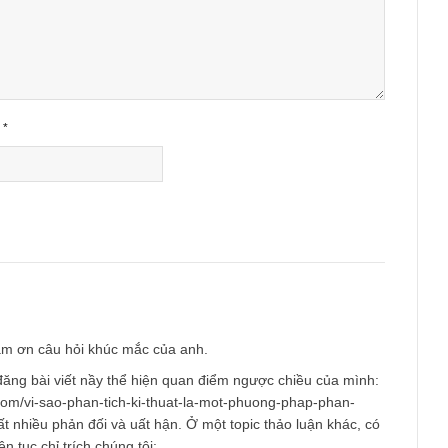
ished.
Required fields are marked
*
Email
*