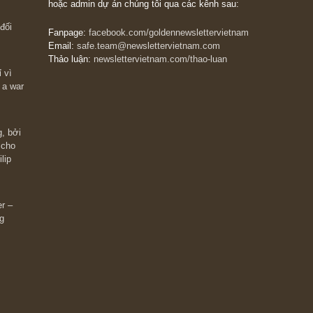
The Golden Newsletter Vietnam
là ấn phẩm đầu
giá trị đầu tiên và duy nhất tại Việt Nam dành cho
 giàu có? Hãy
nhà đầu tư cá nhân. Chúng tôi cam kết đưa đến 
ững cú “fast
đầu tư triết lý đầu tư giá trị nguyên bản, những
ào xứng đáng,
khuyến nghị chất lượng cao và các quan điểm độ
 Charlie Munger
lập và thực tế nhất về thị trường tài chính Việt N
Liên hệ:
Quý độc giả có thể liên hệ ban biên tập
hoặc admin dự án chúng tôi qua các kênh sau:
m đông đối
Fanpage:
facebook.com/goldennewslettervietnam
Email:
safe.team@newslettervietnam.com
Thảo luận:
newslettervietnam.com/thao-luan
 hạn chỉ vì
tocks on a war