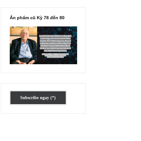
ình:
, có
m
Ấn phẩm cũ Kỳ 78 đến 80
nhân
ư
hững
h
ầy