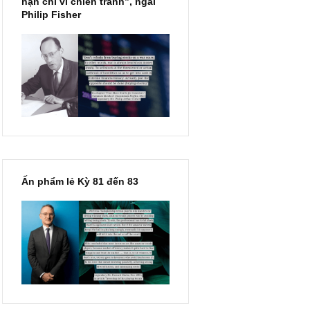
“Đừng sợ mua cổ phiếu dài
hạn chỉ vì chiến tranh”, ngài
Philip Fisher
Ấn phẩm lẻ Kỳ 81 đến 83