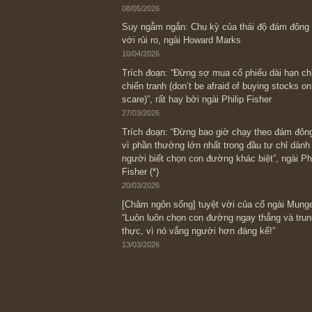
Bài viết gần đây nhất
[Châm ngôn sống] “Làm sao để trở nên
kỷ luật chuẩn bị từng bước một cho nh
spurts”; rồi đến cuối đời, nếu người n
thì ắt sẽ trở nên giàu có (*)” – cố ngài
05/06/2026
Ấn phẩm Kỳ 82 (Bản cắt)
08/05/2026
Suy ngẫm ngắn: Chu kỳ của thái độ đá
với rủi ro, ngài Howard Marks
10/04/2026
Trích đoạn: “Đừng sợ mua cổ phiếu dài
chiến tranh (don’t be afraid of buying s