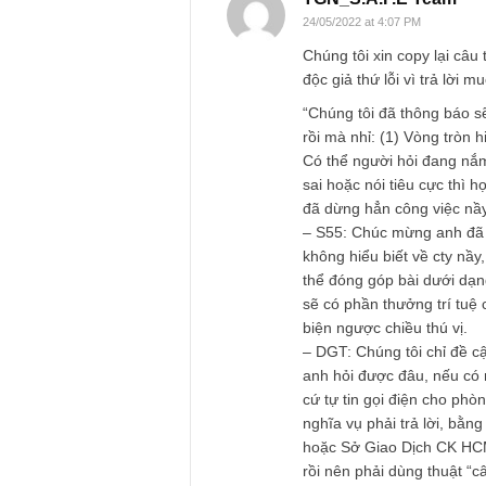
REPLY
tranchibang
11/05/2022 at 11:17 AM
cổ tức là một chuyệ
và chống tham nhũn
REPLY
TGN_S.A.F.E Te
24/05/2022 at 4:07 PM
Chúng tôi xin copy 
độc giả thứ lỗi vì tr
“Chúng tôi đã thông
rồi mà nhỉ: (1) Vòn
Có thể người hỏi đ
sai hoặc nói tiêu c