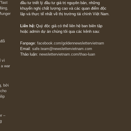
ông dễ có số liệu đâu – có lẽ chỉ ban điều hành họ mới nắm đư
 mạnh là lãi lỗ hàng tồn kho chỉ nên được tính một lần % vốn 
 P/E nhân lên như một số kẻ ngoài kia làm. Anh có thể tham kh
PLX chúng tôi đã phân tích trong ấn phẩm 51, T10/2021 thì phải
The Golden Newsletter Vietnam
là ấn phẩm đầu
giá trị đầu tiên và duy nhất tại Việt Nam dành cho
 giàu có? Hãy
nhà đầu tư cá nhân. Chúng tôi cam kết đưa đến 
ững cú “fast
đầu tư triết lý đầu tư giá trị nguyên bản, những
ào xứng đáng,
khuyến nghị chất lượng cao và các quan điểm độ
 Charlie Munger
lập và thực tế nhất về thị trường tài chính Việt N
Liên hệ:
Quý độc giả có thể liên hệ ban biên tập