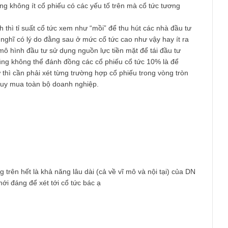
 cầu của bạn của bạn quan tâm tới những cổ phiếu mang lại “
ất vượt trội so với gửi tiết kiệm. Tuy vậy câu hỏi đặt ra liệu nó c
ới góc nhìn cá nhân của mình những con hào rộng, ngành kinh
n lãnh đạo chất lượng, bảng cân đối kế toán mạnh, kiểm toán Bi
toàn” hơn rất nhiều các cổ phiếu thiếu rất nhiều các yếu tố trê
n nay cũng không ít cổ phiếu có các yếu tố trên mà cổ tức tương
.
a mình thì tỉ suất cổ tức xem như “mồi” để thu hút các nhà đầu
i. Mình nghĩ có lý do đằng sau ở mức cổ tức cao như vậy hay ít 
á cao mô hình đầu tư sử dụng nguồn lực tiền mặt để tái đầu tư
nhiên cũng không thể đánh đồng các cổ phiếu cổ tức 10% là để
 đầu tư thì cần phải xét từng trường hợp cổ phiếu trong vòng tr
 với tư duy mua toàn bộ doanh nghiệp.