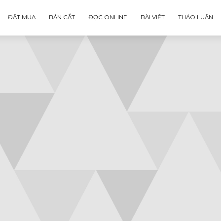
ĐẶT MUA
BẢN CẮT
ĐỌC ONLINE
BÀI VIẾT