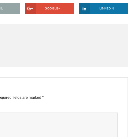
o BBT, những cp này có đáng/đáp ứng tiêu chí đầu tư dài hạn
EMAIL
GOOGLE+
LINKE
STS