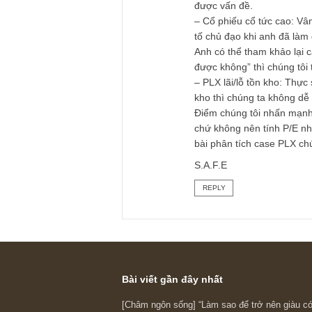
đã dừng hẳn công vi
– S55: Chúc mừng a
không hiểu biết về
thể đóng góp bài dư
sẽ có phần thưởng t
biện ngược chiều th
– DGT: Chúng tôi c
anh hỏi được đâu, 
cứ tự tin gọi điện 
nghĩa vụ phải trả 
hoặc Sở Giao Dịch 
rồi nên phải dùng t
được vấn đề.
– Cổ phiếu cổ tức c
tố chủ đạo khi anh
Anh có thể tham kh
được không” thì chún
– PLX lãi/lỗ tồn kh