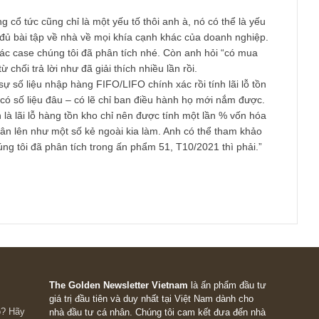
ệc nầy lại.
nh đã săn tìm được một case thủy điện khá tốt, nhưng chúng t
 cty nầy, nếu lần sau anh muốn nhận được góp ý nhiều hơn anh
ới dạng The Security I Like Best cho email chúng tôi nhé. Chún
rí tuệ cũng như anh sẽ có nhiều độc giả khác đặt câu hỏi, phả
ú vị.
hỉ đề cập qua thương vụ DGT mua BDT chứ không rõ nội tình 
nếu có những khúc mắc sâu về nội tình doanh nghiệp như vậy 
cho phòng tài chính/IR công ty nhé. Nếu anh là cổ đông thì họ có
lời, bằng không anh cứ lưu bằng chứng gửi Uỷ ban chứng khoán
CK HCM/HN là họ “sợ” ngay. Chúng tôi cũng gặp nhiều cty như
huật “cây gậy” nếu “củ cà rốt” không thành công thì mới giải quy
ao: Vâng cổ tức cũng chỉ là một yếu tố thôi anh à, nó có thể là 
 đã làm đủ bài tập về nhà về mọi khía cạnh khác của doanh nghi
ảo lại các case chúng tôi đã phân tích nhé. Còn anh hỏi “có mu
g tôi từ chối trả lời như đã giải thích nhiều lần rồi.
o: Thực sự số liệu nhập hàng FIFO/LIFO chính xác rồi tính lãi lỗ 