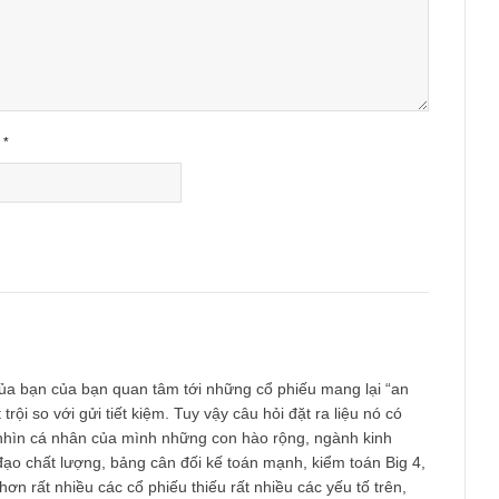
ished.
Required fields are marked
*
Email
*