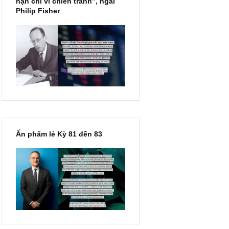
“Đừng sợ mua cổ phiếu dài
hạn chỉ vì chiến tranh”, ngài
Philip Fisher
Ấn phẩm lẻ Kỳ 81 đến 83