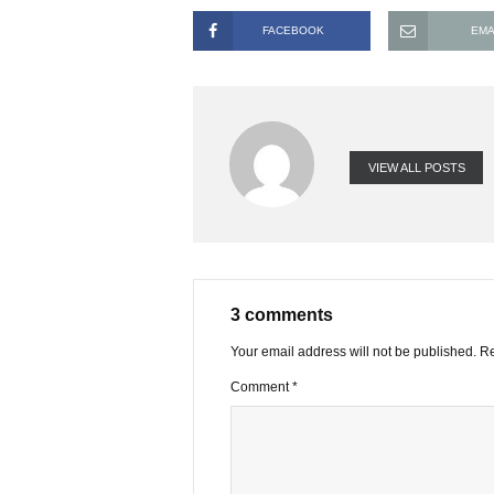
ngân hàng như NDX, MCF, CVN… The
năm)?
Trân trọng cảm ơn BBT!
FACEBOOK
VIEW ALL PO
3 comments