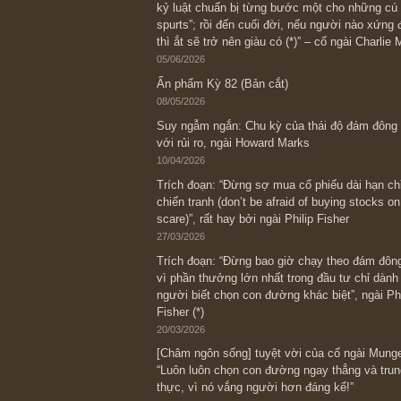
kho thì chúng ta kh
Điểm chúng tôi nhấn
chứ không nên tính
bài phân tích case 
S.A.F.E
REPLY
Bài viết gần đây nhất
[Châm ngôn sống] “Làm sao để trở nên
kỷ luật chuẩn bị từng bước một cho nh
spurts”; rồi đến cuối đời, nếu người n
thì ắt sẽ trở nên giàu có (*)” – cố ngài
05/06/2026