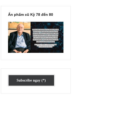
an
ó
g 4,
n,
Ấn phẩm cũ Kỳ 78 đến 80
 tư
ra
òn