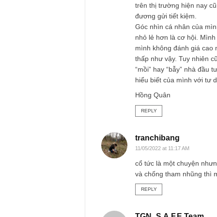
Hồng Quân
22/03/2022 at 4:52 PM
Mình đoán rằng nhu
toàn” với mức lãi su
thực sự an toàn? V
doanh ít chu kỳ, ba
quản trị mạnh… “an 
trên thị trường hiệ
đương gửi tiết kiệm
Góc nhìn cá nhân củ
nhỏ lẻ hơn là cơ hộ
mình không đánh gi
thấp như vậy. Tuy 
“mồi” hay “bẫy” nhà
hiểu biết của mình
Hồng Quân