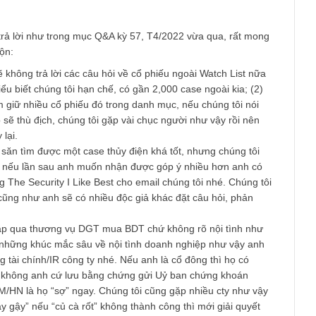
n nhưng trên hết là khả năng lâu dài (cả về vĩ mô và nội tại) củ
g thì mới đáng để xét tới cổ tức bác ạ
am
lại câu trả lời như trong mục Q&A kỳ 57, T4/2022 vừa qua, rất 
ả lời muộn:
 báo sẽ không trả lời các câu hỏi về cổ phiếu ngoài Watch List 
g tròn hiểu biết chúng tôi hạn chế, có gần 2,000 case ngoài kia; 
ang nắm giữ nhiều cổ phiếu đó trong danh mục, nếu chúng tôi n
ực thì họ sẽ thù địch, chúng tôi gặp vài chục người như vậy rồi n