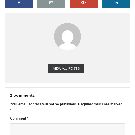
vốn hóa hiện tại 433 tỷ. vốn chủ sở hữu 485 tỷ. P/Bfw ~0.7x, P/E
~7.x
mọi người cùng thảo luận thêm xem sao
VIEW ALL POSTS