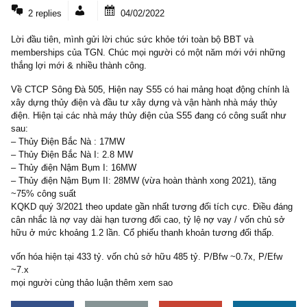
2 COMMENTS
2 replies
04/02/2022
Lời đầu tiên, mình gửi lời chúc sức khỏe tới toàn bộ BBT và
memberships của TGN. Chúc mọi người có một năm mới với nhữ
thắng lợi mới & nhiều thành công.
Về CTCP Sông Đà 505, Hiện nay S55 có hai mảng hoạt động chính
xây dựng thủy điện và đầu tư xây dựng và vận hành nhà máy thủ
điện. Hiện tại các nhà máy thủy điện của S55 đang có công suất 
sau:
– Thủy Điện Bắc Nà : 17MW
– Thủy Điện Bắc Nà I: 2.8 MW
– Thủy điện Nậm Bụm I: 16MW
– Thủy điện Nậm Bụm II: 28MW (vừa hoàn thành xong 2021), tăng
~75% công suất
KQKD quý 3/2021 theo update gần nhất tương đối tích cực. Điều 
cân nhắc là nợ vay dài hạn tương đối cao, tỷ lệ nợ vay / vốn chủ
hữu ở mức khoảng 1.2 lần. Cổ phiếu thanh khoản tương đối thấp.