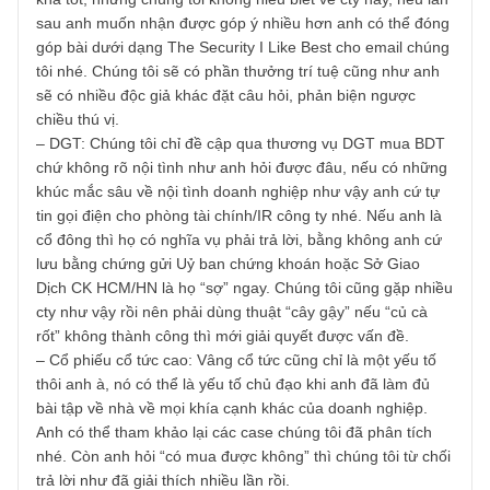
T4/2022 vừa qua, rất mong độc giả thứ lỗi vì trả lời muộn:
“Chúng tôi đã thông báo sẽ không trả lời các câu hỏi về c
phiếu ngoài Watch List nữa rồi mà nhỉ: (1) Vòng tròn hiểu
biết chúng tôi hạn chế, có gần 2,000 case ngoài kia; (2) C
thể người hỏi đang nắm giữ nhiều cổ phiếu đó trong danh
mục, nếu chúng tôi nói sai hoặc nói tiêu cực thì họ sẽ thù
địch, chúng tôi gặp vài chục người như vậy rồi nên đã dừ
hẳn công việc nầy lại.
– S55: Chúc mừng anh đã săn tìm được một case thủy đi
khá tốt, nhưng chúng tôi không hiểu biết về cty nầy, nếu l
sau anh muốn nhận được góp ý nhiều hơn anh có thể đó
góp bài dưới dạng The Security I Like Best cho email chú
tôi nhé. Chúng tôi sẽ có phần thưởng trí tuệ cũng như anh
sẽ có nhiều độc giả khác đặt câu hỏi, phản biện ngược
chiều thú vị.
– DGT: Chúng tôi chỉ đề cập qua thương vụ DGT mua BD
chứ không rõ nội tình như anh hỏi được đâu, nếu có nhữn
khúc mắc sâu về nội tình doanh nghiệp như vậy anh cứ tự