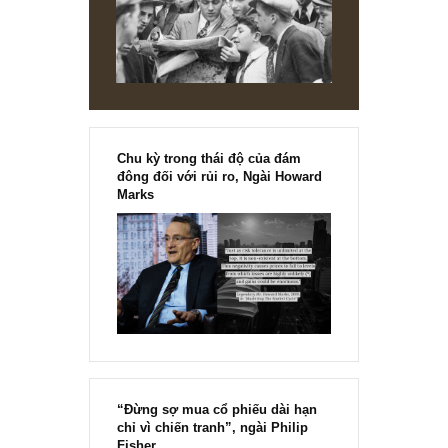
phân tích case PLX chúng tôi đã phân tích trong ấn phẩm
51, T10/2021 thì phải.”
S.A.F.E
REPLY
[Ấn phẩm kỳ 82], 36/36 trang,
chính thức phát hành!!