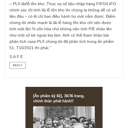
tin gọi điện cho phòng tài chính/IR công ty nhé. Nếu anh l
cổ đông thì họ có nghĩa vụ phải trả lời, bằng không anh c
lưu bằng chứng gửi Uỷ ban chứng khoán hoặc Sở Giao
Dịch CK HCM/HN là họ “sợ” ngay. Chúng tôi cũng gặp nhi
cty như vậy rồi nên phải dùng thuật “cây gậy” nếu “củ cà
rốt” không thành công thì mới giải quyết được vấn đề.
– Cổ phiếu cổ tức cao: Vâng cổ tức cũng chỉ là một yếu tố
thôi anh à, nó có thể là yếu tố chủ đạo khi anh đã làm đủ
bài tập về nhà về mọi khía cạnh khác của doanh nghiệp.
Anh có thể tham khảo lại các case chúng tôi đã phân tích
nhé. Còn anh hỏi “có mua được không” thì chúng tôi từ ch
trả lời như đã giải thích nhiều lần rồi.
– PLX lãi/lỗ tồn kho: Thực sự số liệu nhập hàng FIFO/LIF
chính xác rồi tính lãi lỗ tồn kho thì chúng ta không dễ có s
liệu đâu – có lẽ chỉ ban điều hành họ mới nắm được. Điể
chúng tôi nhấn mạnh là lãi lỗ hàng tồn kho chỉ nên được
tính một lần % vốn hóa chứ không nên tính P/E nhân lên
như một số kẻ ngoài kia làm. Anh có thể tham khảo bài