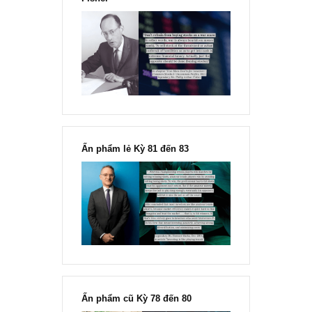
Chu kỳ trong thái độ của đám
đông đối với rủi ro, Ngài Howard
Marks
“Đừng sợ mua cổ phiếu dài hạn
chỉ vì chiến tranh”, ngài Philip
Fisher