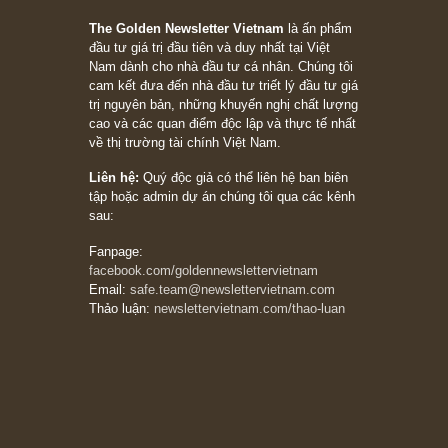
những cú “fast spurts”; rồi đến cuối đời, nếu
người nào xứng đáng, thì ắt sẽ trở nên giàu
có (*)” – cố ngài Charlie Munger
05/06/2026
Ấn phẩm Kỳ 82 (Bản cắt)
08/05/2026
Suy ngẫm ngắn: Chu kỳ của thái độ đám đông
đối với rủi ro, ngài Howard Marks
10/04/2026
Trích đoạn: “Đừng sợ mua cổ phiếu dài hạn
chỉ vì chiến tranh (don’t be afraid of buying
stocks on a war scare)”, rất hay bởi ngài
Philip Fisher
27/03/2026
Trích đoạn: “Đừng bao giờ chạy theo đám
đông, bởi vì phần thưởng lớn nhất trong đầu
tư chỉ dành cho người biết chọn con đường
khác biệt”, ngài Philip Fisher (*)
20/03/2026