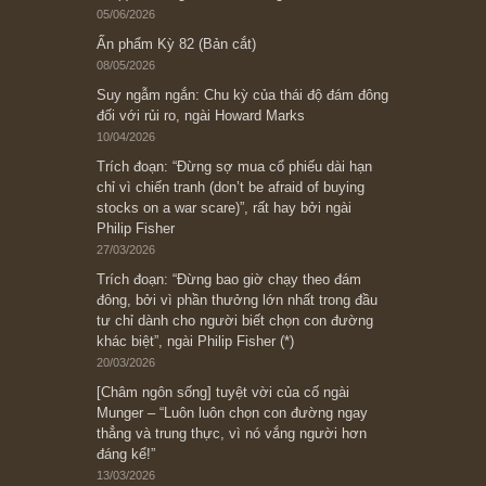
Subscribe ngay (*)
Bài viết gần đây nhất
[Châm ngôn sống] “Làm sao để trở nên giàu
có? Hãy kỷ luật chuẩn bị từng bước một cho