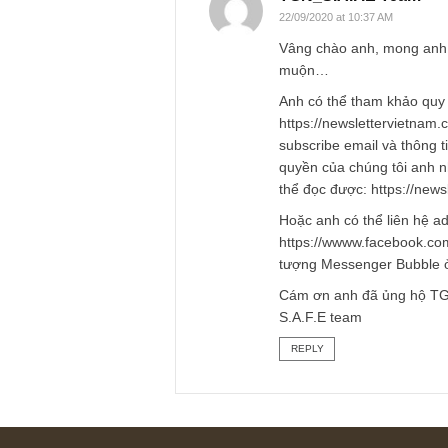
Name
*
TGN_S.A.F.E Te
22/09/2020 at 10:37 AM
Vâng chào anh, mong
muộn…
Anh có thể tham kh
https://newsletter
subscribe email và 
quyền của chúng tô
thể đọc được: http
Hoặc anh có thể liê