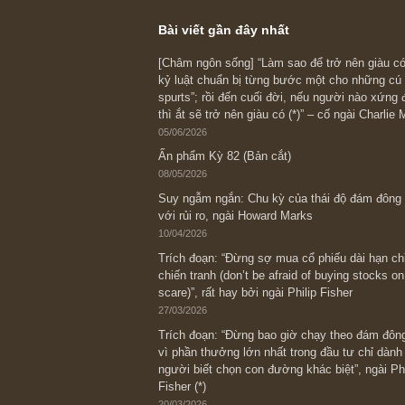
https://wwww.faceb
tượng Messenger Bu
Cám ơn anh đã ủng
S.A.F.E team
REPLY
Bài viết gần đây nhất
[Châm ngôn sống] “Làm sao để trở nên
kỷ luật chuẩn bị từng bước một cho nh
spurts”; rồi đến cuối đời, nếu người n
thì ắt sẽ trở nên giàu có (*)” – cố ngài
05/06/2026
Ấn phẩm Kỳ 82 (Bản cắt)