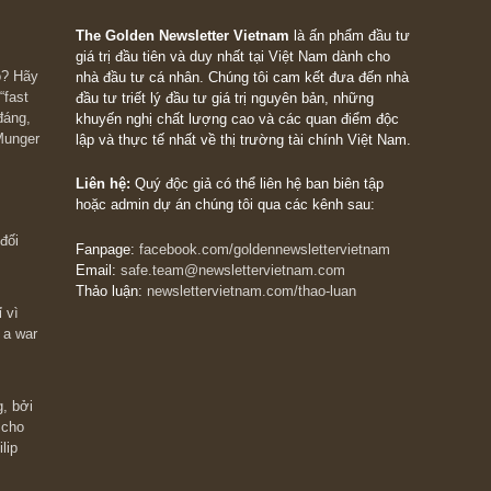
ook.com/goldennewslettervietnam/ (anh cũng có thể nhấp biểu
bble ở góc phải phía dưới màn hình website chúng tôi)
 hộ TGN và mong được đồng hành cùng anh dài lâu!
The Golden Newsletter Vietnam
là ấn phẩm đầu
giá trị đầu tiên và duy nhất tại Việt Nam dành cho
 giàu có? Hãy
nhà đầu tư cá nhân. Chúng tôi cam kết đưa đến 
ững cú “fast
đầu tư triết lý đầu tư giá trị nguyên bản, những
ào xứng đáng,
khuyến nghị chất lượng cao và các quan điểm độ
 Charlie Munger
lập và thực tế nhất về thị trường tài chính Việt N
Liên hệ:
Quý độc giả có thể liên hệ ban biên tập