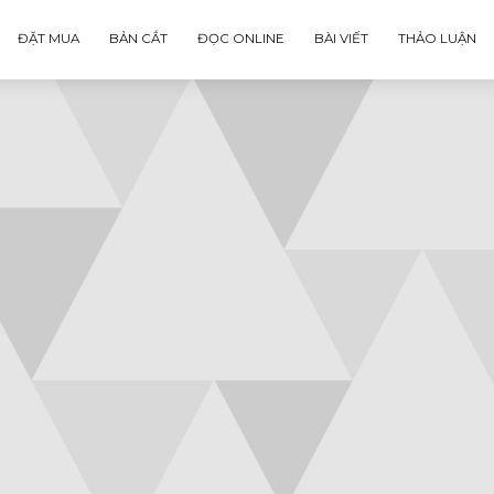
ĐẶT MUA
BẢN CẮT
ĐỌC ONLINE
BÀI VIẾT