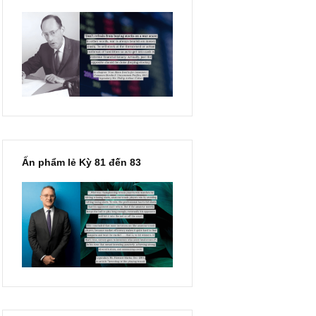
“Đừng sợ mua cổ phiếu dài
hạn chỉ vì chiến tranh”, ngài
Philip Fisher
Ấn phẩm lẻ Kỳ 81 đến 83