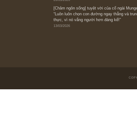
08/05/2026
Suy ngẫm ngắn: Chu kỳ của thái độ đá
với rủi ro, ngài Howard Marks
10/04/2026
Trích đoạn: “Đừng sợ mua cổ phiếu dài
chiến tranh (don’t be afraid of buying s
scare)”, rất hay bởi ngài Philip Fisher
27/03/2026
Trích đoạn: “Đừng bao giờ chạy theo 
vì phần thưởng lớn nhất trong đầu tư 
người biết chọn con đường khác biệt”, 
Fisher (*)
20/03/2026
[Châm ngôn sống] tuyệt vời của cố ng
“Luôn luôn chọn con đường ngay thẳng
thực, vì nó vắng người hơn đáng kể!”
13/03/2026