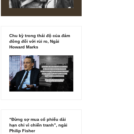
 là các
́o cho tôi
com.
Chu kỳ trong thái độ của đám
đông đối với rủi ro, Ngài
Howard Marks
DIN