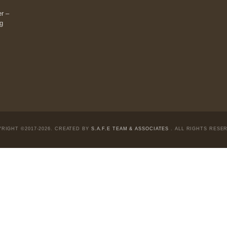
hoặc admin dự án chúng tôi qua các kênh sau:
m đông đối
Fanpage:
facebook.com/goldennewslettervietnam
Email:
safe.team@newslettervietnam.com
Thảo luận:
newslettervietnam.com/thao-luan
 hạn chỉ vì
tocks on a war
đám đông, bởi
chỉ dành cho
ngài Philip
ài Munger –
 và trung