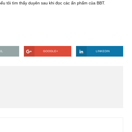
Do đó, tôi muốn đặt mua một quý ấn phẩm đã phát hành, cụ thể
, tháng 7 và tháng 8 với mức giá 130.000 VNĐ/quý. Quý BBT ba
sẵn lòng thảo luận tiếp. Email liên lạc của tôi: khanh.legm@gmail.
uý BBT nếu tôi tìm thấy duyên sau khi đọc các ấn phẩm của BBT.
đạt.
EMAIL
GOOGLE+
LINKE
STS