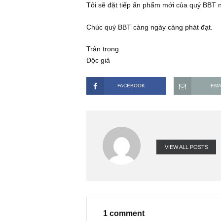
hiểu thêm về ấn phẩm của quý BBT. 
ấn phẩm 3 tháng gần nhất, tháng 6
biết nếu mức giá có thay đổi, tôi 
Tôi sẽ đặt tiếp ấn phẩm mới của q
Chúc quý BBT càng ngày càng phát 
Trân trọng
Độc giả
FACEBOOK
VIEW ALL PO