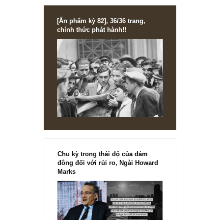
ở đây anh phải chắc chắn rằng cơ hội anh sắp chuyển tới 
xứng đáng, nếu không anh sẽ gặp trường hợp “cắt hoa rồ
tưới cỏ”, hay “bán bò tậu ễnh ương” như thành ngữ của Vi
Nam vậy.
Lời cuối, đầu tư chưa bao giờ là dễ dàng, kể cả đầu tư giá
trị hay bất cứ điều gì. Nhiều năm quan sát, và từng trải
nghiệm ở chính bản thân chúng tôi, bất cứ khi nào ta thấy
dễ dàng, tự mãn, thì y như rằng rủi ro thua lỗ, mất vốn sẽ
xẩy ra một thời gian ngắn sau đó như một bài học đau
đớn…
Chúc anh luôn bền chí trên con đường đầu tư của mình.
Angelos
REPLY
[Ấn phẩm kỳ 82], 36/36 trang,