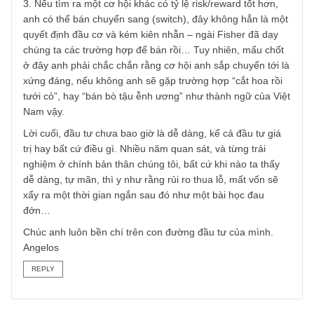
Vâng chào anh, mạn phép thay mặt BBT đang bận rộn để
trả lời…
Chúng tôi đã trả lời câu hỏi của anh trong mục Q&A with
S.A.F.E kỳ 41 vừa qua rồi, tôi xin tóm tắt lại:
1. Anh cần nhận thức rằng mình đang là nạn nhân của bẫ
thiên kiến tâm lý như ngài Munger đã liệt kê – bao gồm so
sánh/mất kiên nhẫn/ghen tỵ – tránh quyết định sai lầm ng
lập tức dại dột!
2. Trên con đường đầu tư giá trị, anh nên đặt ra một
khoảng thời gian kỷ luật chờ để cổ phiếu có cơ hội trở về
với giá trị thực, ngài Graham đặt 2 năm, ngài Fisher đặt 3
năm, còn anh thì sao – anh đã chờ được bao lâu?
3. Nếu tìm ra một cơ hội khác có tỷ lệ risk/reward tốt hơn,
anh có thể bán chuyển sang (switch), đây không hẳn là m
quyết định đầu cơ và kém kiên nhẫn – ngài Fisher đã dạy
chúng ta các trường hợp để bán rồi… Tuy nhiên, mấu chố