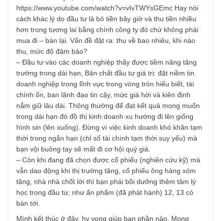
nó được quyết định bằng cung và cầu. Nhà đầu tư phải có
niềm tin đến một lúc giá cả sẽ phản ánh đúng giá trị doan
nghiệp.
– Đầu tư giá trị theo góc nhìn của mình xem cổ phiếu như
cổ máy tạo tiền. Warrant Buffett nói sẽ giữ cổ phiếu mãi m
miễn là nó tạo ra một dòng tiền về chủ sở hữu (Owner
earnings) tốt và bền vững. Ông tính toán giá trị nội tại bằn
mức chiết khấu hợp lý dòng tiền tương lai (dễ đoán), gần
giống trái phiếu. Nó tương tự như cách tư duy tiến sĩ Alan
Phan về cổ máy tạo tiền, bạn tham khảo:
https://www.youtube.com/watch?v=vIvTWYsGEmc Hay nói
cách khác lý do đầu tư là bỏ tiền bây giờ và thu tiền nhiều
hơn trong tương lai bằng chính công ty đó chứ không phải
mua đi – bán lại. Vấn đề đặt ra: thu về bao nhiêu, khi nào
thu, mức độ đảm bảo?
– Đầu tư vào các doanh nghiệp thấy được tiềm năng tăng
trưởng trong dài hạn, Bản chất đầu tư giá trị: đặt niềm tin
doanh nghiệp trong lĩnh vực trong vòng tròn hiểu biết, tài