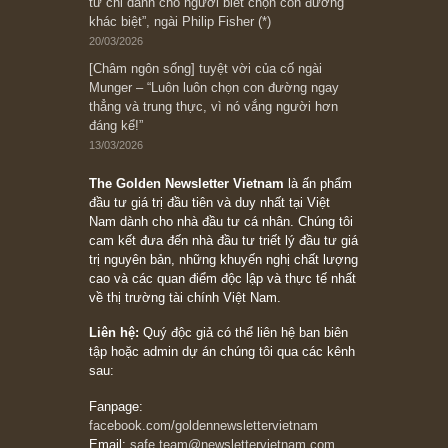
Subscribe ngay (*)
Bài viết gần đây nhất
[Châm ngôn sống] “Làm sao để trở nên giàu
có? Hãy kỷ luật chuẩn bị từng bước một cho
những cú “fast spurts”; rồi đến cuối đời, nếu
người nào xứng đáng, thì ắt sẽ trở nên giàu
có (*)” – cố ngài Charlie Munger
05/06/2026
Ấn phẩm Kỳ 82 (Bản cắt)
08/05/2026
Suy ngẫm ngắn: Chu kỳ của thái độ đám đông
đối với rủi ro, ngài Howard Marks
10/04/2026
Trích đoạn: “Đừng sợ mua cổ phiếu dài hạn