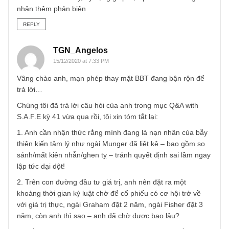
chính ổn, ban lãnh đạo tin cậy, mức giá hời và kiên định
nắm giữ lâu dài. Thông thường để đạt kết quả mong muố
trong dài hạn đó đồ thị kinh doanh xu hướng đi lên giống
hình sin (lên xuống). Đừng vì việc kinh doanh khó khăn t
thời trong ngắn hạn (chỉ số tài chính tạm thời suy yếu) mà
bạn vội buông tay sẽ mất đi cơ hội quý giá.
– Còn khi đang đã chọn được cổ phiếu (nghiên cứu kỹ) m
vẫn dao động khi thị trường tăng, cổ phiếu ông hàng xóm
tăng, nhà nhà chốt lời thì bạn phải bồi dưỡng thêm tâm lý
học trong đầu tư, như ấn phẩm (đã phát hành) 12, 13 có
bàn tới.
Mình kết thúc ở đây, hy vọng giúp bạn phần nào. Mong
nhận thêm phản biện
REPLY
TGN_Angelos
15/12/2020 at 7:33 PM