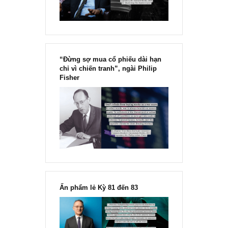
chính thức phát hành!!
Chu kỳ trong thái độ của đám
đông đối với rủi ro, Ngài Howard
Marks