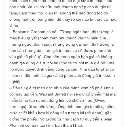
30/11/2020 at 6:00 PM
Mình đã từng trải qua cảm giác của bạn. Sau thời gian đầ
tư, tìm tòi học hỏi, và quan trọng tìm ra cho mình một triết 
đầu tư phù hợp mình chia sẻ vài ý nhằm “gỡ” phần nào
vướng mắc của bạn:
– Bạn hình dung mình mua cổ phiếu là mua một phần
doanh nghiệp. Và khi quyết định mua một cổ phiếu bạn c
mình cách nghĩ mua toàn bộ để có một sự cân nhắc thấu
đáo nhất. Và khi sở hữu một doanh nghiệp cho dù giá trị
tăng/giảm theo thời gian thì không thể dao động tốc độ
chóng mặt trên bảng điện để thấy rõ cái nào là thực cái n
là ảo.
– Benjamin Graham có nói: “Trong ngắn hạn, thị trường là
máy biểu quyết (hoàn toàn phụ thuộc vào thị hiếu của
những người tham gia), nhưng trong dài hạn, thị trường là
bàn cân (trong dài hạn, giá trị thực sự sẽ được phản ánh
vào giá cổ phiếu)”. Cho nên trong ngắn hạn giá cả không
đánh giá đúng giá trị nội tại (cho ta cơ hội mua giá hời) m