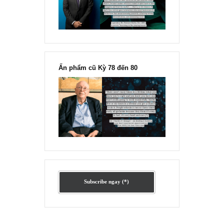
“Đừng sợ mua cổ phiếu dài hạn
chỉ vì chiến tranh”, ngài Philip
Fisher
Ấn phẩm lẻ Kỳ 81 đến 83