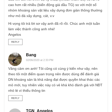
như anh nói. Nhưng anh bỏ qua một yếu tố khác chính là
việc ban lãnh đạo có thể tái đầu tư lợi nhuận từ mỏ đá X
chẳng hạn, sang mua tiếp quyền khai thác các mỏ đá X1,
X2, X3 tiếp theo, từ đó lợi thế cạnh tranh của họ rất bền
vững và có thể kéo dài hơn vòng đời thực tế của mỏ đá b
đầu.
Tương tự đối với ngành dầu khí cũng vậy anh à, dù rằng
dầu khí đòi hỏi trình độ kỹ thuật (khoan thăm dò) và rủi ro
cao hơn rất nhiều (biến động giá dầu TG) so với một số
nhóm khoáng sản vật liệu xây dựng đơn giản thông thườn
như mỏ đá xây dựng, cát, v.v
Hi vọng tôi trả lời sơ vậy anh đã rõ rồi. Chúc anh một tuần
làm việc thành công anh nhé!
Angelos
REPLY
Bang