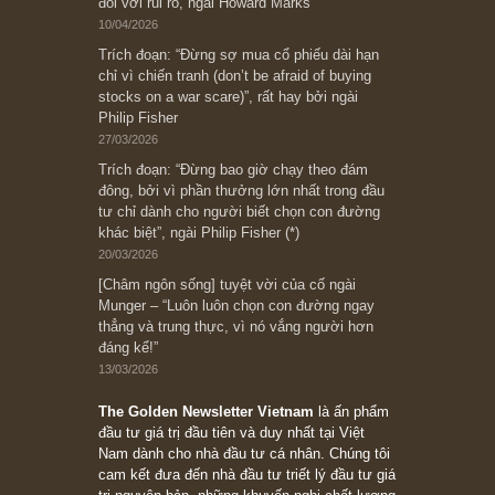
Subscribe ngay (*)
Bài viết gần đây nhất
[Châm ngôn sống] “Làm sao để trở nên giàu
có? Hãy kỷ luật chuẩn bị từng bước một cho
những cú “fast spurts”; rồi đến cuối đời, nếu
người nào xứng đáng, thì ắt sẽ trở nên giàu
có (*)” – cố ngài Charlie Munger
05/06/2026
Ấn phẩm Kỳ 82 (Bản cắt)
08/05/2026
Suy ngẫm ngắn: Chu kỳ của thái độ đám đông