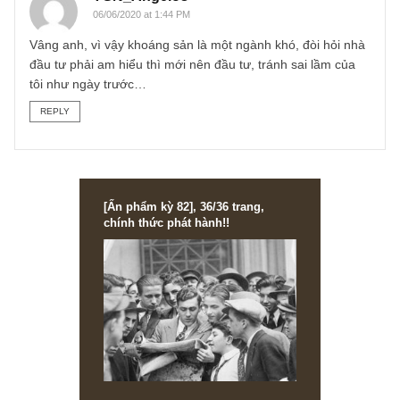
02/06/2020 at 2:33 PM
Vâng cảm ơn anh! Tôi cũng có cùng ý kiến như vậy, nên
theo tôi một điểm quan trọng nên được dùng để đánh giá
DN khoáng sản là khả năng đạt được quyền khai thác các
mỏ mới, tuy nhiên việc này có vẻ khá khó đánh giá với N
nhỏ lẻ vì thiếu thông tin
REPLY
TGN_Angelos
06/06/2020 at 1:44 PM
Vâng anh, vì vậy khoáng sản là một ngành khó, đòi hỏi nh
đầu tư phải am hiểu thì mới nên đầu tư, tránh sai lầm của
tôi như ngày trước…
REPLY