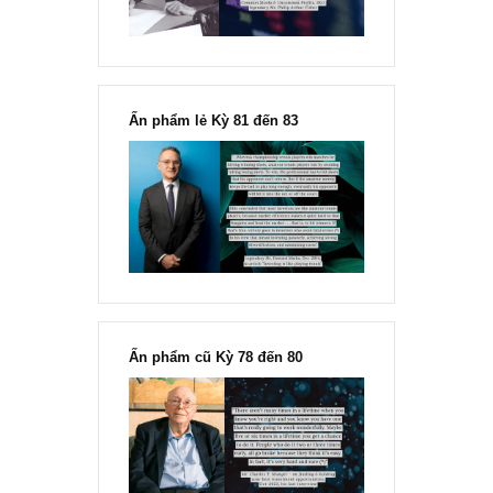
“Đừng sợ mua cổ phiếu dài hạn
chỉ vì chiến tranh”, ngài Philip
Fisher