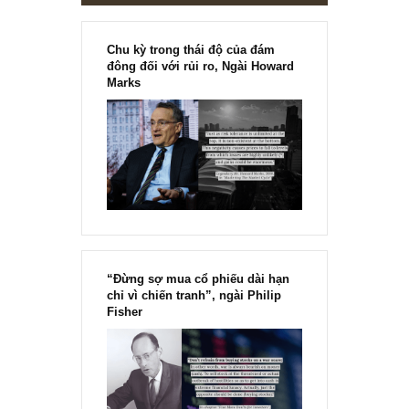
[Ấn phẩm kỳ 82], 36/36 trang,
chính thức phát hành!!
Chu kỳ trong thái độ của đám
đông đối với rủi ro, Ngài Howard
Marks