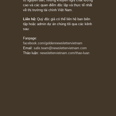
đối với rủi ro, ngài Howard Marks
10/04/2026
Trích đoạn: “Đừng sợ mua cổ phiếu dài hạn
chỉ vì chiến tranh (don’t be afraid of buying
stocks on a war scare)”, rất hay bởi ngài
Philip Fisher
27/03/2026
Trích đoạn: “Đừng bao giờ chạy theo đám
đông, bởi vì phần thưởng lớn nhất trong đầu
tư chỉ dành cho người biết chọn con đường
khác biệt”, ngài Philip Fisher (*)
20/03/2026
[Châm ngôn sống] tuyệt vời của cố ngài
Munger – “Luôn luôn chọn con đường ngay
thẳng và trung thực, vì nó vắng người hơn
đáng kể!”
13/03/2026
The Golden Newsletter Vietnam
là ấn phẩm
đầu tư giá trị đầu tiên và duy nhất tại Việt