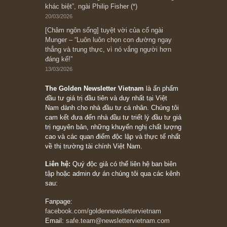
Bài viết gần đây nhất
[Châm ngôn sống] “Làm sao để trở nên giàu
có? Hãy kỷ luật chuẩn bị từng bước một cho
những cú “fast spurts”; rồi đến cuối đời, nếu
người nào xứng đáng, thì ắt sẽ trở nên giàu
có (*)” – cố ngài Charlie Munger
05/06/2026
Ấn phẩm Kỳ 82 (Bản cắt)
08/05/2026
Suy ngẫm ngắn: Chu kỳ của thái độ đám đông
đối với rủi ro, ngài Howard Marks
10/04/2026
Trích đoạn: “Đừng sợ mua cổ phiếu dài hạn
chỉ vì chiến tranh (don’t be afraid of buying
stocks on a war scare)”, rất hay bởi ngài
Philip Fisher