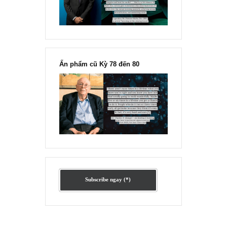
“Đừng sợ mua cổ phiếu dài hạn
chỉ vì chiến tranh”, ngài Philip
Fisher
Ấn phẩm lẻ Kỳ 81 đến 83