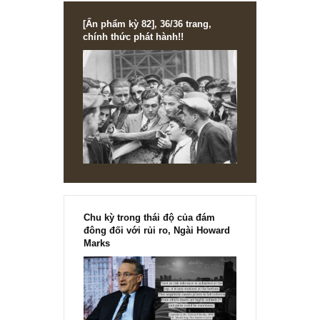
Hán chắc chắn ảnh hưởng đến ngành Bia nếu kéo dài sẽ
ảnh hưởng đến hành vi của người tiêu dùng.
REPLY
TGN_S.A.F.E Team
05/02/2020 at 5:52 PM
Vâng cám ơn những bổ sung rất hay của anh, chúng tôi rấ
ưa thích được lắng nghe góc nhìn của những người trong
ngành (industry experts)…
REPLY
[Ấn phẩm kỳ 82], 36/36 trang,
chính thức phát hành!!