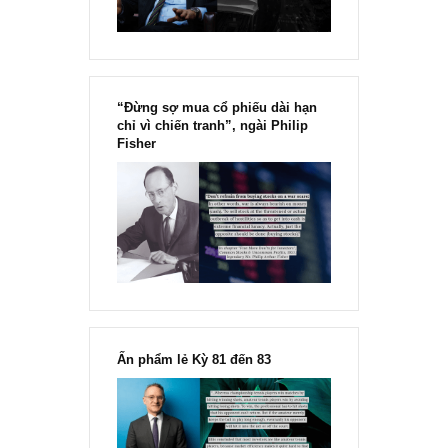
Chu kỳ trong thái độ của đám
đông đối với rủi ro, Ngài Howard
Marks