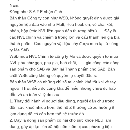
phân tích kĩ hơn chúng tôi sẽ trả lời bên trong ấn phẩm
(inside the issue) anh nhé! Chúc anh cuối tuần vui vẻ.
S.A.F.E
REPLY
Đức
05/02/2020 at 4:26 PM
Tôi là một Kỹ Sư ngành Công nghệ thực phẩm và đang l
trong nhà máy Bia có thị phần đứng thứ 3 hiện nay tại Việt
Nam.
Đúng như S.A.F.E nhận định:
Bản thân Công ty con như WSB, không quyết định được g
nguyên liệu đầu vào như Malt, Hoa houblon, vỏ chai két,
nhãn, hộp (các NVL liên quan đến thương hiệu)….. Đây là
các NVL chính và chiếm tỉ trọng lớn và cấu thành lên giá b
thành phẩm. Các nguyên vật liệu này được mua lại từ côn
ty Mẹ SAB.