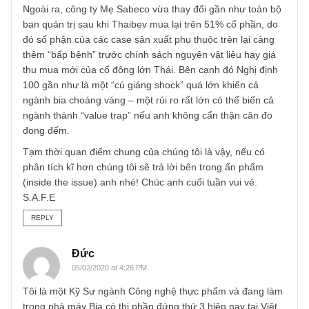
thích vì cả nguyên vật liệu & đầu ra đều phụ thuộc hoàn
toàn vào Công ty mẹ Sabeco – tức biên LN gộp, doanh th
đều được “cho phép” mà ít có sức mạnh đàm phán
(bargaining power). Chúng tôi từng sai lầm case NCT (ph
thuộc Samsung) và quan sát vô số case rủi ro tương tự,
chẳng hạn như Seoul Metal Vietnam nên hầu như chúng t
sẽ tránh mô hình kinh doanh chỉ phụ thuộc số ít KH như
vậy.
Ngoài ra, công ty Mẹ Sabeco vừa thay đổi gần như toàn b
ban quản trị sau khi Thaibev mua lại trên 51% cổ phần, d
đó số phận của các case sản xuất phụ thuộc trên lại càng
thêm “bấp bênh” trước chính sách nguyên vật liệu hay giá
thu mua mới của cổ đông lớn Thái. Bên cạnh đó Nghị địn
100 gần như là một “cú giáng shock” quá lớn khiến cả
ngành bia choáng váng – một rủi ro rất lớn có thể biến cả
ngành thành “value trap” nếu anh không cẩn thận cân đo
đong đếm.
Tạm thời quan điểm chung của chúng tôi là vậy, nếu có