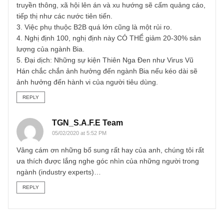
WSB mua NVL Chính từ công ty Mẹ và được quyền tự mu
NVL phụ như gạo, phụ gia, hoá chất, ….. gia công các dò
sản phẩm cho SAB và Bán lại Thành phẩm cho SAB, Bản
chất WSB cũng không có quyền tự quyết đầu ra.
Bản thân WSB có những chỉ số tài chính khá tốt khi về tay
người Thái, điều đó cũng khá dễ hiểu nhưng chưa đủ hấp
dẫn và an toàn vì lý do sau:
1. Thay đổi hành vi người tiêu dùng, người dân chú trọng
đến sức khoẻ nhiều hơn, thế hệ Z thường có xu hướng ít
lạm dụng đồ có cổn hơn thế hệ trước đó.
2. Đây là dòng sản phẩm có hại cho sức khoẻ NẾU lạm
dụng, gây áp lực lên xã hội nên luôn bị các phương tiện
truyền thông, xã hội lên án và xu hướng sẽ cấm quảng cá
tiếp thị như các nước tiên tiến.
3. Việc phụ thuộc B2B quá lớn cũng là một rủi ro.
4. Nghị định 100, nghị định này CÓ THỂ giảm 20-30% sản
lượng của ngành Bia.
5. Đại dịch: Những sự kiện Thiên Nga Đen như Virus Vũ