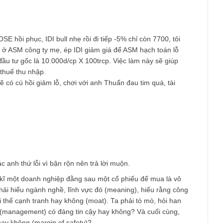
ghĩ như vậy nhưng mà ko hiểu sao giá lại giảm thê thảm như v
 lỗ
 cả HOSE hồi phục, IDI bull nhẹ rồi đi tiếp -5% chỉ còn 7700, tô
 có nằm ở ASM công ty mẹ, ép IDI giảm giá để ASM hạch toán l
 giá trị đầu tư gốc là 10.000d/cp X 100trcp. Việc làm này sẽ giúp
, giảm thuế thu nhập.
n IDI sẽ có cú hồi giảm lỗ, chơi với anh Thuấn đau tim quá, tài
ấy rồi.