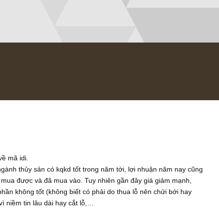
/2018
sơ bộ về mã idi.
m năng ngành thủy sản có kqkd tốt trong năm tới, lợi nhuận năm