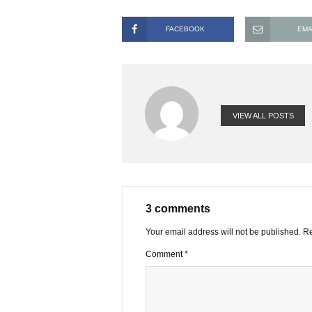
tốt, cổ tức/thị giá >20%, tôi cho 
trên các diễn đàn nói nhiều về chủ t
không), vậy nên phân vân nên tiếp tụ
xin cảm ơn.
FACEBOOK
VIEW ALL PO
3 comments