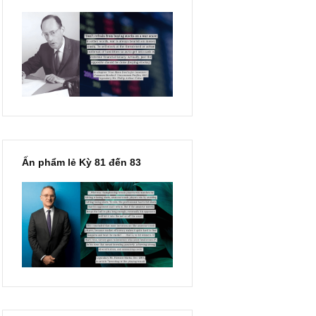
“Đừng sợ mua cổ phiếu dài
hạn chỉ vì chiến tranh”, ngài
Philip Fisher
Ấn phẩm lẻ Kỳ 81 đến 83