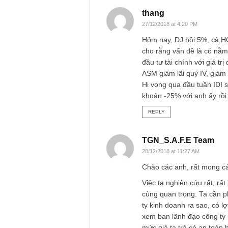
Xoan
26/12/2018 at 10:47 AM
Mình cũng có suy n
và vừa mới phải cắt
REPLY
thang
27/12/2018 at 4:20 PM
Hôm nay, DJ hồi 5%,
cho rằng vấn đề là
đầu tư tài chính với
ASM giảm lãi quý IV
Hi vọng qua đầu tuầ
khoản -25% với anh 
REPLY