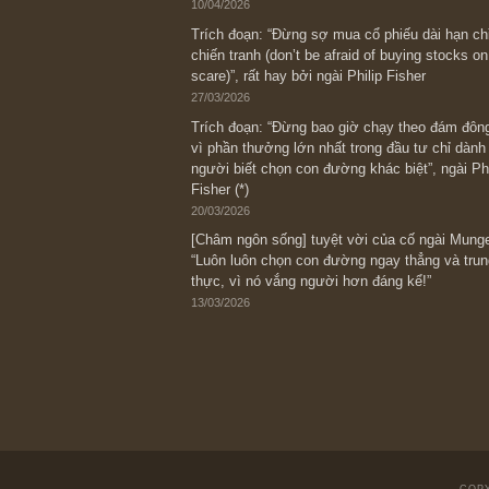
Bài viết gần đây nhất
[Châm ngôn sống] “Làm sao để trở nên
kỷ luật chuẩn bị từng bước một cho nh
spurts”; rồi đến cuối đời, nếu người n
thì ắt sẽ trở nên giàu có (*)” – cố ngài
05/06/2026
Ấn phẩm Kỳ 82 (Bản cắt)
08/05/2026
Suy ngẫm ngắn: Chu kỳ của thái độ đá
với rủi ro, ngài Howard Marks
10/04/2026
Trích đoạn: “Đừng sợ mua cổ phiếu dài
chiến tranh (don’t be afraid of buying s
scare)”, rất hay bởi ngài Philip Fisher
27/03/2026