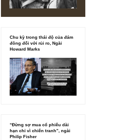
 mạnh,
ới hay
DIN
Chu kỳ trong thái độ của đám
đông đối với rủi ro, Ngài
Howard Marks