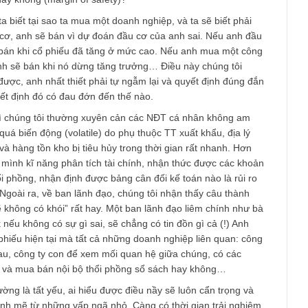
am
ong các anh thứ lỗi vì bận rộn nên trả lời muộn.
rất, rất kĩ một doanh nghiệp đằng sau một cổ phiếu để mua là v
a cần phải hiểu ngành nghề, lĩnh vực đó (meaning), hiểu rằng c
o, có lợi thế cạnh tranh hay không (moat). Ta phải tò mò, hỏi ha
ông ty (management) có đáng tin cậy hay không? Và cuối cùng
n toàn hay không (margin of safety)?
ậy rồi, ta biết tại sao ta mua một doanh nghiệp, và ta sẽ biết ph
nh đầu cơ, anh sẽ bán vì dự đoán đầu cơ của anh sai. Nếu anh
, anh sẽ bán khi cổ phiếu đã tăng ở mức cao. Nếu anh mua một 
t vời, anh sẽ bán khi nó dừng tăng trưởng… Điều này chúng tôi
hay anh được, anh nhất thiết phải tự ngẫm lại và quyết định đúng
 dù quyết định đó có đau đớn đến thế nào.
y sản thì chúng tôi thường xuyên cản các NĐT cá nhân không a