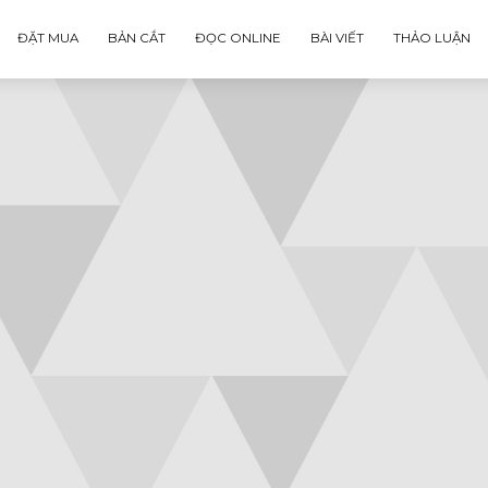
ĐẶT MUA
BẢN CẮT
ĐỌC ONLINE
BÀI VIẾT