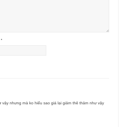
ished.
Required fields are marked
*
Email
*