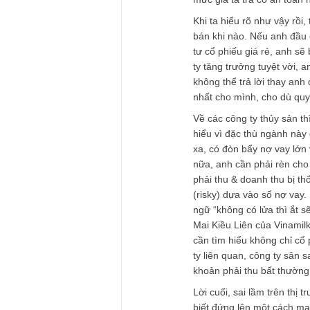
TGN_S.A.F.E Te
28/12/2018 at 11:27 AM
Chào các anh, rất m
Việc ta nghiên cứu 
cùng quan trọng. T
ty kinh doanh ra sa
xem ban lãnh đạo c
mức giá ta trả có a
Khi ta hiểu rõ như v
bán khi nào. Nếu a
tư cổ phiếu giá rẻ
ty tăng trưởng tuyệ
không thể trả lời t
nhất cho mình, cho
Về các công ty thủ