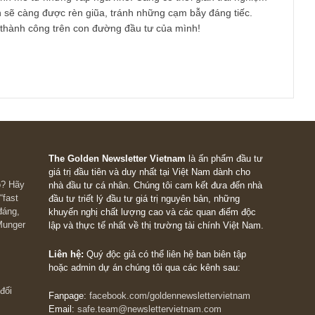
nh này quá biến động (volatile) do phụ thuộc TT xuất khẩu, địa l
ay lớn và hàng tồn kho bị tiêu hủy trong thời gian rất nhanh. H
rèn cho mình kĩ năng phân tích tài chính, nhận thức được các k
u bị thổi phồng, nhận định được bảng cân đối kế toán nào là rủi
nợ vay. Ngoài ra, về ban lãnh đạo, chúng tôi nhận thấy câu thàn
hì ắt sẽ không có khói” rất hay. Một ban lãnh đạo liêm chính nh
inamilk nếu không có sự gì sai, sẽ chẳng có tin đồn gì cả (!) An
chỉ cổ phiếu hiện tại mà tất cả những doanh nghiệp liên quan: 
ty sân sau, công ty con để xem mối quan hệ giữa chúng, có các
 thường và mua bán nội bộ thổi phồng sổ sách hay không…
ên thị trường là tất yếu, ai hiểu được điều nầy sẽ luôn cẩn trọng 
cách mạnh mẽ từ những vấp ngã nhỏ. Càng có thời gian trải ng
năng anh sẽ càng được rèn giũa, tránh những cạm bẫy đáng tiếc
í trí và thành công trên con đường đầu tư của mình!