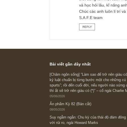
hiểu vì đặc thù ngà
xa, có đòn bẩy nợ v
nữa, anh cần phải 
phải thu & doanh th
(risky) dựa vào số 
ngữ “không có lửa t
Mai Kiều Liên của V
cần tìm hiểu không 
ty liên quan, công 
khoản phải thu bất
Lời cuối, sai lầm tr
biết đứng lên một 
và học hỏi lâu, kĩ 
Chúc các anh luôn l
S.A.F.E team
REPLY