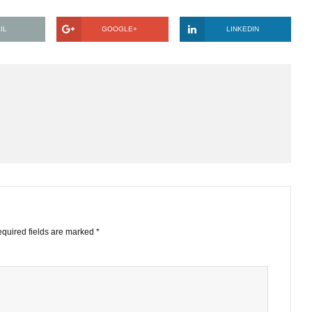
rằng có thể mua được và đã mua vào. Tuy nhiên gần đây giá giảm
ịch đa phần không tốt (không biết có phải do thua lỗ nên chửi b
c giữ vì niềm tin lâu dài hay cắt lỗ,…
EMAIL
GOOGLE+
LINKE
STS