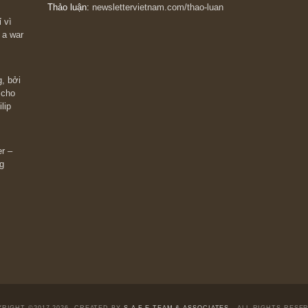
The Golden Newsletter Vietnam
là ấn phẩm đầu
giá trị đầu tiên và duy nhất tại Việt Nam dành cho
 giàu có? Hãy
nhà đầu tư cá nhân. Chúng tôi cam kết đưa đến 
ững cú “fast
đầu tư triết lý đầu tư giá trị nguyên bản, những
ào xứng đáng,
khuyến nghị chất lượng cao và các quan điểm độ
 Charlie Munger
lập và thực tế nhất về thị trường tài chính Việt N
Liên hệ:
Quý độc giả có thể liên hệ ban biên tập
hoặc admin dự án chúng tôi qua các kênh sau:
m đông đối
Fanpage:
facebook.com/goldennewslettervietnam
Email:
safe.team@newslettervietnam.com
Thảo luận:
newslettervietnam.com/thao-luan
 hạn chỉ vì
tocks on a war