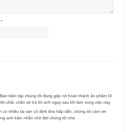
Email
*
am