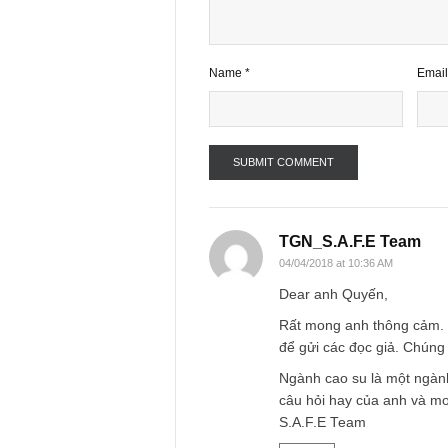
Name
*
TGN_S.A.F.E Te
04/04/2018 at 10:36 AM