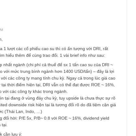
 Những tài sản dạng này không được hạch toán tương xứng tr
n – do đã khấu hao hết, hoặc chỉ là quyền sử dụng đất thuê, n
 giá trị mua những doanh nghiệp trên với mức P/B thấp, chứng t
tặng” thêm hai mảng lợi nhuận đáng kể này.
lưu ý rủi ro lớn của các công ty cao su là lượng tài sản hữu hạn
 không còn giá trị vững bền nữa. Ngoài ra, rủi ro chậm tiến độ h
 cá nhân cũng là rủi ro cần chú ý.
òng với câu trả lời của chúng tôi,
y23
 at 5:52 PM
fe Team,
ngó qua 1 lượt các cổ phiếu cao su thì có ấn tượng với DRI, rất