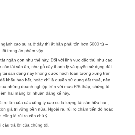
 cảm. Ban biên tập chúng tôi đang gấp rút hoàn thành ấn phẩ
 Chúng tôi chắc chắn sẽ trả lời anh ngay sau khi làm xong việc n
t ngành có nhiều tài sản cố định khá hấp dẫn, chúng tôi cám ơ
h và mong anh kiên nhẫn chờ đợi chúng tôi nhé.
am
cả một ngành cao su ra ở đây thì ắt hẳn phải tốn hơn 5000 từ –
a chúng tôi trong ấn phẩm vậy.
hể tóm tắt ngắn gọn như thế này. Đối với lĩnh vực đặc thù như 
rọng đến các tài sản ẩn, như gỗ cây thanh lý và quyền sử dụng đ