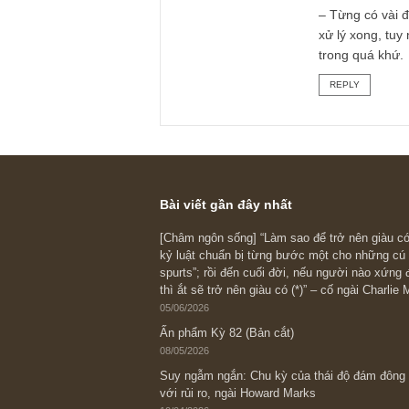
mong các
– Giá th
1100 USD
thế đặc 
su ở đáy
mức vượt
– Giá ca
ràng, nh
vốn tại 
– Định g
10% tại g
Anw có 1
– Từng c
xử lý xo
trong qu
REPLY