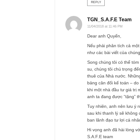
Dear anh Quyến,
Rất mong anh thông
để gửi các đọc giả.
Ngành cao su là mộ
câu hỏi hay của an
S.A.F.E Team
REPLY
TGN_S.A.F.E Te
11/04/2018 at 11:46 PM
Dear anh Quyến,
Nếu phải phân tích 
như các bài viết củ
Song chúng tôi có t
su, chúng tôi chú t