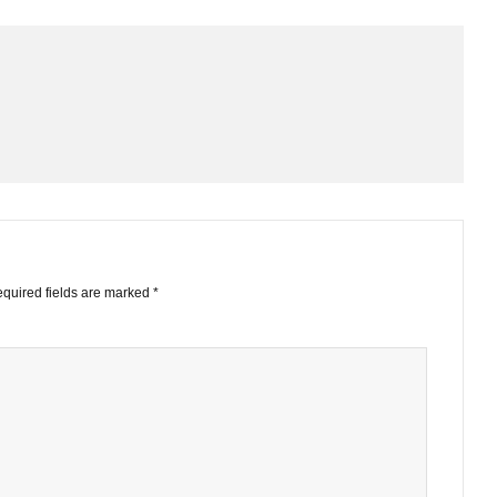
EMAIL
GOOGLE+
LINKE
STS
ished.
Required fields are marked
*