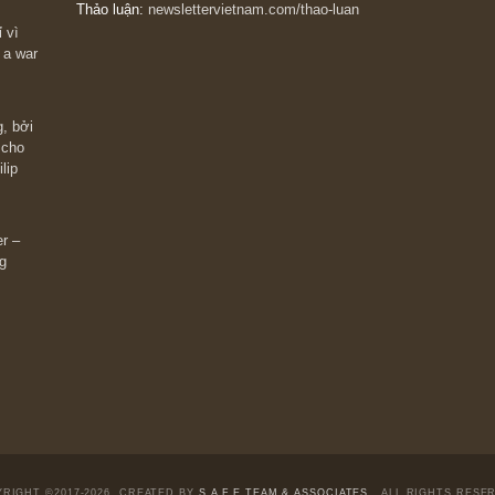
The Golden Newsletter Vietnam
là ấn phẩm đầu
giá trị đầu tiên và duy nhất tại Việt Nam dành cho
 giàu có? Hãy
nhà đầu tư cá nhân. Chúng tôi cam kết đưa đến 
ững cú “fast
đầu tư triết lý đầu tư giá trị nguyên bản, những
ào xứng đáng,
khuyến nghị chất lượng cao và các quan điểm độ
 Charlie Munger
lập và thực tế nhất về thị trường tài chính Việt N
Liên hệ:
Quý độc giả có thể liên hệ ban biên tập
hoặc admin dự án chúng tôi qua các kênh sau:
m đông đối
Fanpage:
facebook.com/goldennewslettervietnam
Email:
safe.team@newslettervietnam.com
Thảo luận:
newslettervietnam.com/thao-luan
 hạn chỉ vì
tocks on a war