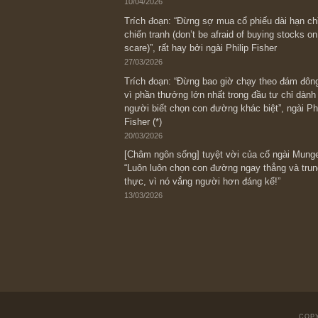
Bài viết gần đây nhất
[Châm ngôn sống] “Làm sao để trở nên
kỷ luật chuẩn bị từng bước một cho nh
spurts”; rồi đến cuối đời, nếu người n
thì ắt sẽ trở nên giàu có (*)” – cố ngài
05/06/2026
Ấn phẩm Kỳ 82 (Bản cắt)
08/05/2026
Suy ngẫm ngắn: Chu kỳ của thái độ đá
với rủi ro, ngài Howard Marks
10/04/2026
Trích đoạn: “Đừng sợ mua cổ phiếu dài
chiến tranh (don’t be afraid of buying s
scare)”, rất hay bởi ngài Philip Fisher
27/03/2026