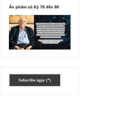
m IX
ày.
n
Ấn phẩm cũ Kỳ 78 đến 80
cao
ất