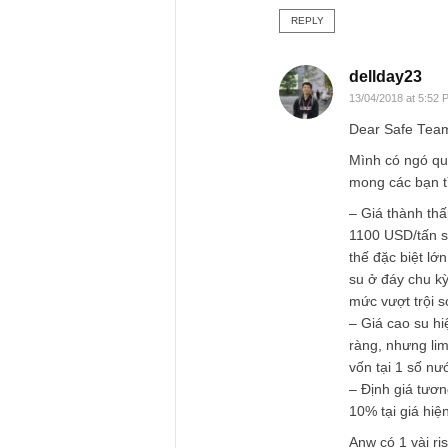
thuê của Nhà nước.
bảng cân đối kế toá
khi một nhà đầu tư
anh ta đang được “
Tuy nhiên, anh nên 
sau khi thanh lý sẽ
ban lãnh đạo tư lợi
Hi vọng anh đã hài l
S.A.F.E team
REPLY
dellda
13/04/2018
Dear Sa
Mình có 