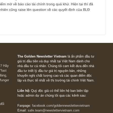
 bạn tìm hiểu thêm để cùng trao đổi. 1 vài brief info như sau:
ành thấp nhất ngành (chi phí cả thuế để sx 1 tấn cao su của DR
/tấn so với mức trung bình ngành hơn 1400 USD/tấn) – đây là 
biệt lớn với các công ty mang tính chu kỳ. Ngay cả trong lúc giá
 chu kỳ tại thời điểm hiện tại, DRI vẫn có thể đạt được ROE ~ 
 trội so với các công ty khác trong ngành.
o su hiện tại đang ở vùng đáy chu kỳ, tuy upside là chưa thực s
ưng limited downside risk hiện tại là tương đối rõ do đã tiệm cận
1 số nước (Thái Lan, Indo, …)
iá tương đối hời: P/E 5x, P/B~ 0.8 với ROE ~ 16%, dividend yiel
iá hiện tại.
 vài risk cần lưu ý:
ó vài điểm mờ về báo cáo tài chính trong quá khứ. Hiện tại thì 
ng, tuy nhiên cũng raise lên question về các quyết định của BLĐ
á khứ.