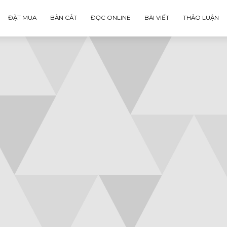
ĐẶT MUA
BẢN CẮT
ĐỌC ONLINE
BÀI VIẾT