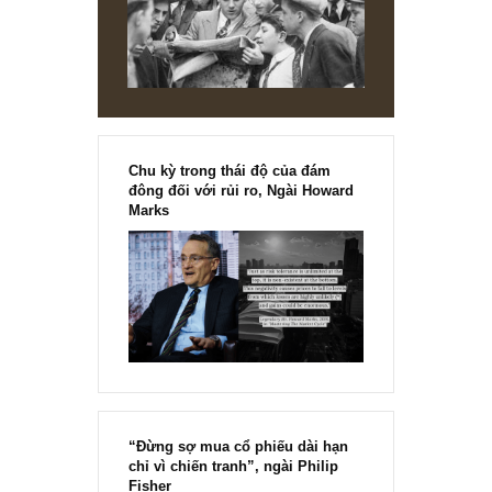
Angelos
REPLY
[Ấn phẩm kỳ 82], 36/36 trang,
chính thức phát hành!!