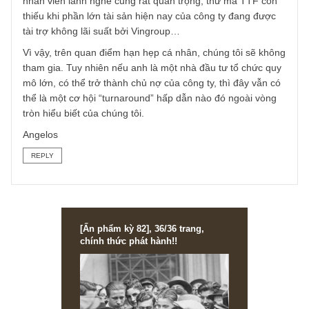
Nhiều lần các độc giả khác cũng hỏi chúng tôi các trường
hợp turnarounds tương tự, như HAG/HNG hay case
TTF/JVC, song chúng tôi đều từ chối vì chúng tôi thường
cho rằng những case âm vốn, lâm trên bờ phá sản dạng
nầy chỉ phù hợp khi ta mua trái phiếu hoặc nợ vay của
chúng – “distressed debt” – vùng cơ hội thường phù hợp
cho những NĐT tổ chức, chủ động quy mô lớn nơi họ có t
tác động lên ban quản trị được. Ngoài ra, những yếu tố
khác như tài sản cố định hữu hình, thương hiệu hay đội n
nhân viên lành nghề cũng rất quan trọng, thứ mà TTF còn
thiếu khi phần lớn tài sản hiện nay của công ty đang được
tài trợ không lãi suất bởi Vingroup…
Vì vậy, trên quan điểm hạn hẹp cá nhân, chúng tôi sẽ khô
tham gia. Tuy nhiên nếu anh là một nhà đầu tư tổ chức qu
mô lớn, có thể trở thành chủ nợ của công ty, thì đây vẫn c
thể là một cơ hội “turnaround” hấp dẫn nào đó ngoài vòng
tròn hiểu biết của chúng tôi.