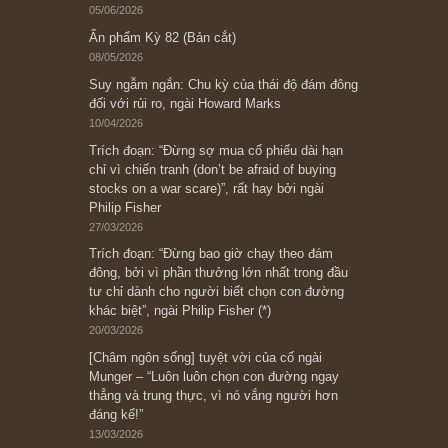
Subscribe ngay (*)
Bài viết gần đây nhất
[Châm ngôn sống] “Làm sao để trở nên giàu
có? Hãy kỷ luật chuẩn bị từng bước một cho
những cú “fast spurts”; rồi đến cuối đời, nếu
người nào xứng đáng, thì ắt sẽ trở nên giàu
có (*)” – cố ngài Charlie Munger