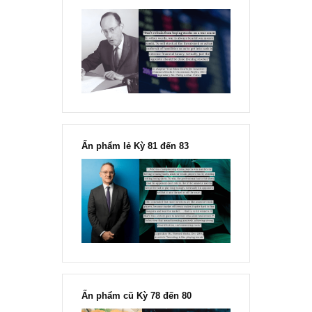
Chu kỳ trong thái độ của đám
đông đối với rủi ro, Ngài Howard
Marks
“Đừng sợ mua cổ phiếu dài hạn
chỉ vì chiến tranh”, ngài Philip
Fisher