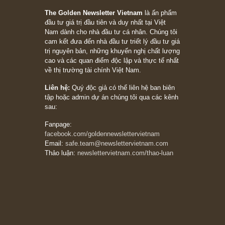
05/06/2026
Ấn phẩm Kỳ 82 (Bản cắt)
08/05/2026
Suy ngẫm ngắn: Chu kỳ của thái độ đám đông
đối với rủi ro, ngài Howard Marks
10/04/2026
Trích đoạn: “Đừng sợ mua cổ phiếu dài hạn
chỉ vì chiến tranh (don’t be afraid of buying
stocks on a war scare)”, rất hay bởi ngài
Philip Fisher
27/03/2026
Trích đoạn: “Đừng bao giờ chạy theo đám
đông, bởi vì phần thưởng lớn nhất trong đầu
tư chỉ dành cho người biết chọn con đường
khác biệt”, ngài Philip Fisher (*)
20/03/2026
[Châm ngôn sống] tuyệt vời của cố ngài
Munger – “Luôn luôn chọn con đường ngay
thẳng và trung thực, vì nó vắng người hơn