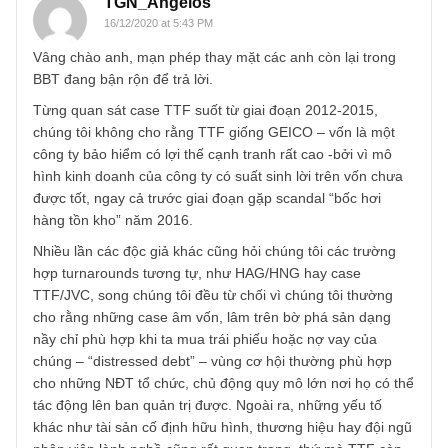
ra về case GEICO bạn có thể chia sẻ chi tiết hơn góc nhìn
được không? Mong nhận phản hồi từ bạn.
Thân.
Quân (hongquan0201@gmail.com)
REPLY
TGN_Angelos
16/12/2020 at 5:43 PM
Vâng chào anh, mạn phép thay mặt các anh còn lại trong
BBT đang bận rộn để trả lời.
Từng quan sát case TTF suốt từ giai đoạn 2012-2015,
chúng tôi không cho rằng TTF giống GEICO – vốn là một
công ty bảo hiểm có lợi thế cạnh tranh rất cao -bởi vì mô
hình kinh doanh của công ty có suất sinh lời trên vốn chư
được tốt, ngay cả trước giai đoạn gặp scandal “bốc hơi
hàng tồn kho” năm 2016.