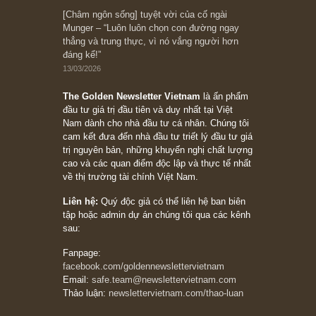
có (*)” – cố ngài Charlie Munger
05/06/2026
Ấn phẩm Kỳ 82 (Bản cắt)
08/05/2026
Suy ngẫm ngắn: Chu kỳ của thái độ đám đông
đối với rủi ro, ngài Howard Marks
10/04/2026
Trích đoạn: “Đừng sợ mua cổ phiếu dài hạn
chỉ vì chiến tranh (don’t be afraid of buying
stocks on a war scare)”, rất hay bởi ngài
Philip Fisher
27/03/2026
Trích đoạn: “Đừng bao giờ chạy theo đám
đông, bởi vì phần thưởng lớn nhất trong đầu
tư chỉ dành cho người biết chọn con đường
khác biệt”, ngài Philip Fisher (*)
20/03/2026
[Châm ngôn sống] tuyệt vời của cố ngài
Munger – “Luôn luôn chọn con đường ngay