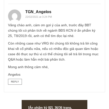
Email
*
TGN_Angelos
22/02/2021 at 3:24 PM
Vâng chào anh, cám ơn gợi ý của anh, trước đây BBT
chúng tôi có phân tích về ngành BĐS KCN ở ấn phẩm kỳ
25, T8/2019 rồi, anh có thể tìm đọc lại nhé.
Còn những case như VRG thì chúng tôi không trả lời công
khai về cổ phiếu nữa, nếu có nhiều độc giả quan tâm hoặ
case đó thực sự thú vị có thể chúng tôi sẽ trả lời trong mụ
Q&A hoặc làm hẳn một bài phân tích.