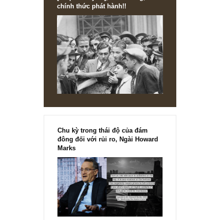
Mong anh thông cảm nhé,
Angelos
REPLY
[Ấn phẩm kỳ 82], 36/36 trang,
chính thức phát hành!!