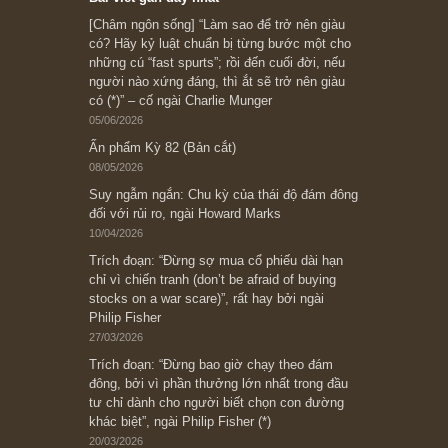
Subscribe ngay (*)
Bài viết gần đây nhất
[Châm ngôn sống] “Làm sao để trở nên giàu
có? Hãy kỷ luật chuẩn bị từng bước một cho
những cú “fast spurts”; rồi đến cuối đời, nếu
người nào xứng đáng, thì ắt sẽ trở nên giàu