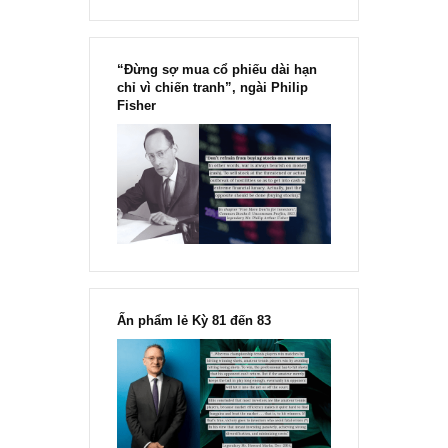
Chu kỳ trong thái độ của đám
đông đối với rủi ro, Ngài Howard
Marks
“Đừng sợ mua cổ phiếu dài hạn
chỉ vì chiến tranh”, ngài Philip
Fisher