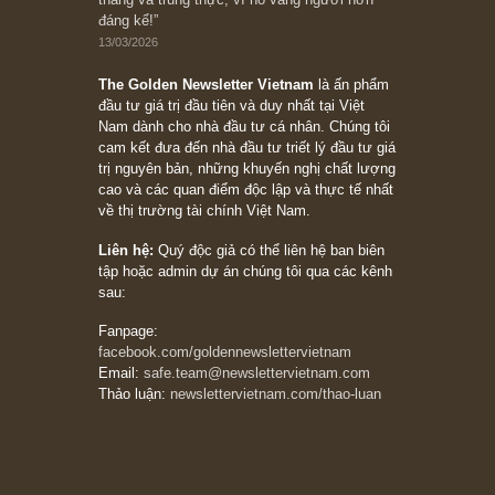
Bài viết gần đây nhất
[Châm ngôn sống] “Làm sao để trở nên giàu
có? Hãy kỷ luật chuẩn bị từng bước một cho
những cú “fast spurts”; rồi đến cuối đời, nếu
người nào xứng đáng, thì ắt sẽ trở nên giàu
có (*)” – cố ngài Charlie Munger
05/06/2026
Ấn phẩm Kỳ 82 (Bản cắt)
08/05/2026
Suy ngẫm ngắn: Chu kỳ của thái độ đám đông
đối với rủi ro, ngài Howard Marks
10/04/2026
Trích đoạn: “Đừng sợ mua cổ phiếu dài hạn
chỉ vì chiến tranh (don’t be afraid of buying
stocks on a war scare)”, rất hay bởi ngài
Philip Fisher
27/03/2026
Trích đoạn: “Đừng bao giờ chạy theo đám