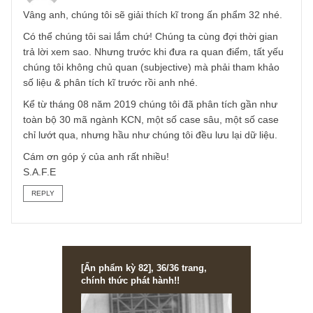
quan khi xếp SZL vào BĐS nhà ở.
-Như Long Thành còn khoảng 50ha dự kiến đem về 1.4k t
DT trong khi chi phí dự kiến chỉ còn lại khoảng 240 tỷ.
-Chưa kể các nhà xưởng cho thuê của SZL đem về dòng
tiền đều khoảng 25 tỷ/quý,chưa tính đến việc mở rộng.
-50 ha ở KCN châu Đức.
mình ko hiểu sao S.A.F.E lại đánh giá SZL ko phải BĐS
KCN,BĐS nhà ở theo mình là bonus thêm,nó làm tăng th
giá trị cho DN nhưng SZl vẫn là một DN tập trung vào mả
BĐS KCN.
REPLY
TGN_S.A.F.E Team
03/03/2020 at 12:23 PM
Vâng anh, chúng tôi sẽ giải thích kĩ trong ấn phẩm 32 nhé
Có thể chúng tôi sai lắm chứ! Chúng ta cùng đợi thời gian
trả lời xem sao. Nhưng trước khi đưa ra quan điểm, tất yế