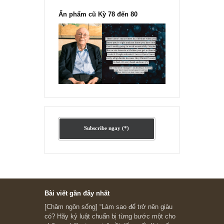
“Đừng sợ mua cổ phiếu dài hạn
chỉ vì chiến tranh”, ngài Philip
Fisher
Ấn phẩm lẻ Kỳ 81 đến 83