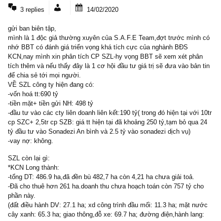
3 COMMENTS
3 replies
14/02/2020
gửi ban biên tập,
mình là 1 độc giả thường xuyên của S.A.F.E Team,đợt trước mìn
nhớ BBT có đánh giá triển vọng khá tích cực của nghành BĐS
KCN,nay mình xin phân tích CP SZL-hy vọng BBT sẽ xem xét ph
tích thêm và nếu thấy đây là 1 cơ hội đầu tư giá trị sẽ đưa vào bản
để chia sẻ tới mọi người.
VỀ SZL công ty hiện đang có:
-vốn hoá tt:690 tỷ
-tiền mặt+ tiền gửi NH: 498 tỷ
-đầu tư vào các cty liên doanh liên kết:190 tỷ( trong đó hiện tại với
cp SZC+ 2,5tr cp SZB: giá tt hiện tại đã khoảng 250 tỷ,tạm bỏ qua
tỷ đầu tư vào Sonadezi An bình và 2.5 tỷ vào sonadezi dịch vụ)
-vay nợ: không.
SZL còn lại gì:
*KCN Long thành: