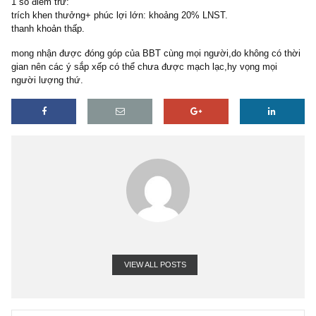
cho thuê đất( khoảng 1.17tr/m2).
*Bên cạnh đó là :
+KDC tam an đang triển khai
+ KDC phước an đang triển khai
+Các dự án dài hơi hơn như long phước 1 & KDC sinh thái tam a
1 số điểm trừ:
trích khen thưởng+ phúc lợi lớn: khoảng 20% LNST.
thanh khoản thấp.
mong nhận được đóng góp của BBT cùng mọi người,do không có 
gian nên các ý sắp xếp có thể chưa được mạch lạc,hy vọng mọi
người lượng thứ.