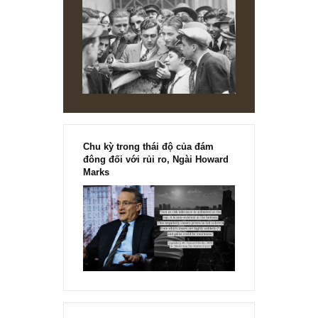
chúng tôi không chủ quan (subjective) mà phải tham khảo
số liệu & phân tích kĩ trước rồi anh nhé.
Kể từ tháng 08 năm 2019 chúng tôi đã phân tích gần như
toàn bộ 30 mã ngành KCN, một số case sâu, một số case
chỉ lướt qua, nhưng hầu như chúng tôi đều lưu lại dữ liệu.
Cám ơn góp ý của anh rất nhiều!
S.A.F.E
REPLY
[Ấn phẩm kỳ 82], 36/36 trang,
chính thức phát hành!!