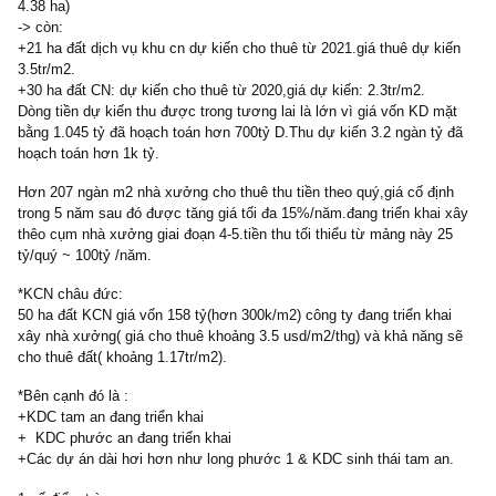
-tổng DT: 486.9 ha,đã đền bù 482,7 ha còn 4,21 ha chưa giải toả.
-Đã cho thuê hơn 261 ha.doanh thu chưa hoạch toán còn 757 tỷ c
phần này.
(đất điều hành DV: 27.1 ha; xd công trình đầu mối: 11.3 ha; mặt 
cây xanh: 65.3 ha; giao thông,đỗ xe: 69.7 ha; đường điện,hành lan
4.38 ha)
-> còn:
+21 ha đất dịch vụ khu cn dự kiến cho thuê từ 2021.giá thuê dự k
3.5tr/m2.
+30 ha đất CN: dự kiến cho thuê từ 2020,giá dự kiến: 2.3tr/m2.
Dòng tiền dự kiến thu được trong tương lai là lớn vì giá vốn KD m
bằng 1.045 tỷ đã hoạch toán hơn 700tỷ D.Thu dự kiến 3.2 ngàn tỷ
hoạch toán hơn 1k tỷ.
Hơn 207 ngàn m2 nhà xưởng cho thuê thu tiền theo quý,giá cố đị
trong 5 năm sau đó được tăng giá tối đa 15%/năm.đang triển khai
thêo cụm nhà xưởng giai đoạn 4-5.tiền thu tối thiểu từ mảng này 
tỷ/quý ~ 100tỷ /năm.
*KCN châu đức:
50 ha đất KCN giá vốn 158 tỷ(hơn 300k/m2) công ty đang triển kha
xây nhà xưởng( giá cho thuê khoảng 3.5 usd/m2/thg) và khả năng