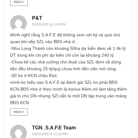
muộn do chúng tôi bận rộn cho ấn phẩm 32 mới quá…
Thực ra chúng tôi coi SZL khá giống với case D2D, là
những case BĐS nhà ở (residential property) nhiều hơn
BĐS KCN. Bởi vì mặc dù có “tên” khu công nghiệp, nhưng
các KCN flagship của họ đã cho thuê hết 99% – cụ thể là
KCN Long Thành của SZL hay KCN Nhơn Trạch 2 của D2
Còn về triển vọng và mức giá hời, chúng tôi sẽ trả lời tron
mục Q&A tại ấn phẩm 32 kỳ tới anh nhé. Giờ đây chúng tô
chỉ trả lời các câu hỏi cổ phiếu bên trong ấn phẩm (inside
the issue) mà thôi. Cám ơn anh đã chờ đợi!
S.A.F.E
REPLY
P&T
02/03/2020 at 3:24 PM
Mình nghĩ rằng S.A.F.E đã không xem xét kỹ và quá chủ