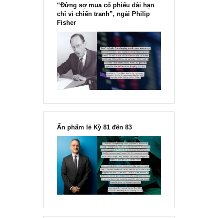
Chu kỳ trong thái độ của đám
đông đối với rủi ro, Ngài Howard
Marks