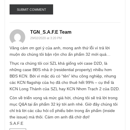
Name
*
Email
*
TGN_S.A.F.E Team
29/02/2020 at 3:20 PM
Vâng cám ơn gợi ý của anh, mong anh thứ lỗi vì trả lời