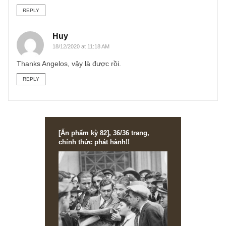
site, ví dụ như: “SZE site:newslettervietnam.com” ắt sẽ ra
ấn phẩm tương ứng, vì chúng tôi có tag mã cổ phiếu với
mỗi kỳ ấn phẩm.
3. Cách thứ ba anh có thể hỏi admin fanpage hoặc email
chúng tôi vì chúng tôi có sở hữu list tổng hợp đó, song
chúng tôi không công khai vì mục đích bảo mật nội dung 
phẩm và quyền lợi các độc giả, đồng thời tránh tình trạng
những kẻ xấu trích lục nội dung trong các ấn phẩm chúng
tôi rồi chụp màn hình chia sẻ lại.
Hi vọng tôi đưa ra 3 giải pháp vậy anh đã hài lòng rồi.
Angelos
REPLY
Huy
18/12/2020 at 11:18 AM
Thanks Angelos, vậy là được rồi.