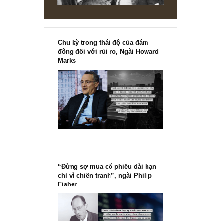
REPLY
[Ấn phẩm kỳ 82], 36/36 trang,
chính thức phát hành!!
Chu kỳ trong thái độ của đám