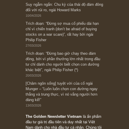
Subscribe ngay (*)
Bài viết gần đây nhất
[Châm ngôn sống] “Làm sao để trở nên giàu
có? Hãy kỷ luật chuẩn bị từng bước một cho
những cú “fast spurts”; rồi đến cuối đời, nếu
người nào xứng đáng, thì ắt sẽ trở nên giàu
có (*)” – cố ngài Charlie Munger
05/06/2026