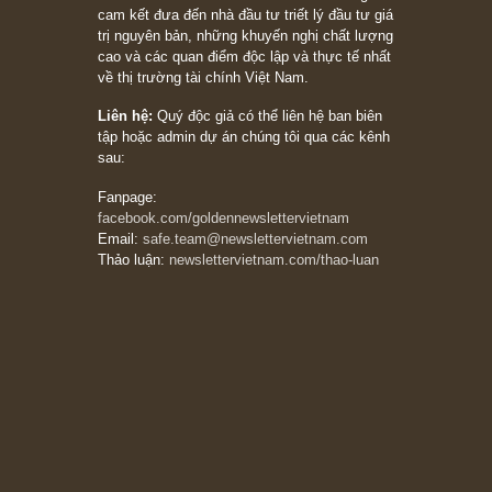
Ấn phẩm Kỳ 82 (Bản cắt)
08/05/2026
Suy ngẫm ngắn: Chu kỳ của thái độ đám đông
đối với rủi ro, ngài Howard Marks
10/04/2026
Trích đoạn: “Đừng sợ mua cổ phiếu dài hạn
chỉ vì chiến tranh (don’t be afraid of buying
stocks on a war scare)”, rất hay bởi ngài
Philip Fisher
27/03/2026
Trích đoạn: “Đừng bao giờ chạy theo đám
đông, bởi vì phần thưởng lớn nhất trong đầu
tư chỉ dành cho người biết chọn con đường
khác biệt”, ngài Philip Fisher (*)
20/03/2026
[Châm ngôn sống] tuyệt vời của cố ngài
Munger – “Luôn luôn chọn con đường ngay
thẳng và trung thực, vì nó vắng người hơn
đáng kể!”