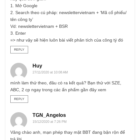
ấn phẩm vậy.
REPLY
Congbley Phamba
25/11/2020 at 5:04 PM
Thực ra tôi thấy không cần thiết, vì giải pháp cho vấn đề
này quá đơn giản:
1. Mở Google
2. Search theo cú pháp: newslettervietnam + ‘Mã cổ phiếu
tên công ty’
Vd: newslettervietnam + BSR
3. Enter
=> như vậy sẽ hiện luôn bài viết phân tích của công tý đó
REPLY
Huy