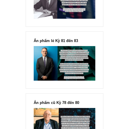
đông đối với rủi ro, Ngài Howard
Marks
“Đừng sợ mua cổ phiếu dài hạn
chỉ vì chiến tranh”, ngài Philip
Fisher