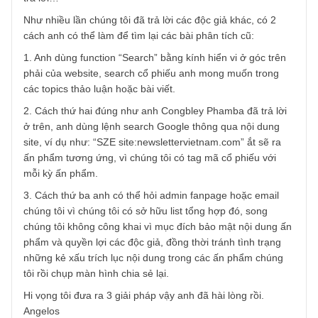
27/11/2020 at 10:08 AM
mình làm thử theo, đâu có ra kết quả? Bạn thử với SZE,
ABC, 2 cp ngay trong các ấn phẩm gần đây xem
REPLY
TGN_Angelos
15/12/2020 at 7:26 PM
Vâng chào anh, mạn phép thay mặt BBT đang bận rộn để
trả lời…
Như nhiều lần chúng tôi đã trả lời các độc giả khác, có 2
cách anh có thể làm để tìm lại các bài phân tích cũ:
1. Anh dùng function “Search” bằng kính hiển vi ở góc trê
phải của website, search cổ phiếu anh mong muốn trong
các topics thảo luận hoặc bài viết.
2. Cách thứ hai đúng như anh Congbley Phamba đã trả lờ
ở trên, anh dùng lệnh search Google thông qua nội dung