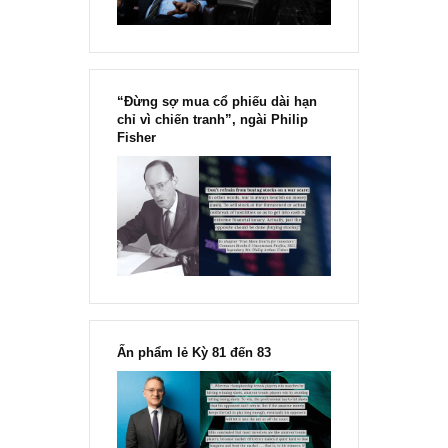
Chu kỳ trong thái độ của đám
đông đối với rủi ro, Ngài Howard
Marks
“Đừng sợ mua cổ phiếu dài hạn
chỉ vì chiến tranh”, ngài Philip
Fisher