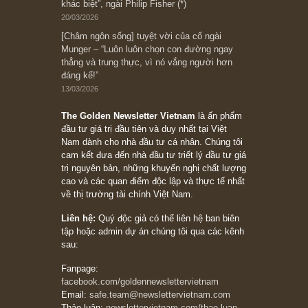
những cú “fast spurts”; rồi đến cuối đời, nếu
người nào xứng đáng, thì ắt sẽ trở nên giàu
có (*)” – cố ngài Charlie Munger
05/06/2026
Ấn phẩm Kỳ 82 (Bản cắt)
08/05/2026
Suy ngẫm ngắn: Chu kỳ của thái độ đám đông
đối với rủi ro, ngài Howard Marks
10/04/2026
Trích đoạn: “Đừng sợ mua cổ phiếu dài hạn
chỉ vì chiến tranh (don’t be afraid of buying
stocks on a war scare)”, rất hay bởi ngài
Philip Fisher
27/03/2026
Trích đoạn: “Đừng bao giờ chạy theo đám
đông, bởi vì phần thưởng lớn nhất trong đầu
tư chỉ dành cho người biết chọn con đường
khác biệt”, ngài Philip Fisher (*)
20/03/2026