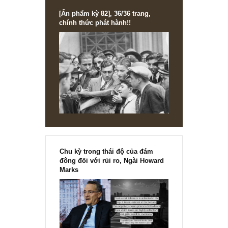
Nếu bạn vẫn chưa rõ thì chúng tôi sẽ nói qua về lợi suất tr
phiếu (bond yield) tại TTCK Việt Nam trong phần phụ lục 
tới vậy. Cám ơn gợi ý của bạn.
S.A.F.E team
REPLY
[Ấn phẩm kỳ 82], 36/36 trang,
chính thức phát hành!!