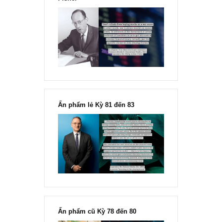
Chu kỳ trong thái độ của đám
đông đối với rủi ro, Ngài Howard
Marks
“Đừng sợ mua cổ phiếu dài hạn
chỉ vì chiến tranh”, ngài Philip
Fisher