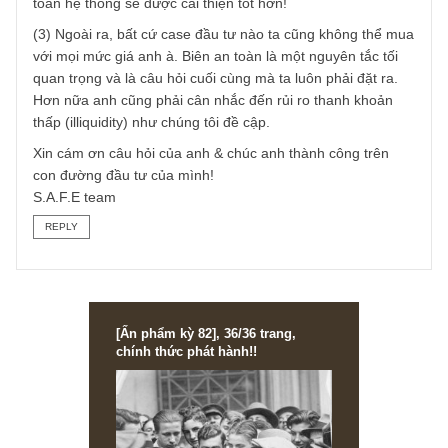
tiền hoặc mua TP Chính phủ là như thế, tương đối gắt hơ
so với Hoa Kỳ (âu cũng vì Hoa Kỳ có hàng nghìn, chục
nghìn ngân hàng & công ty bảo hiểm quy mô nhỏ khác
nhau ở mỗi địa phương).
Do đó chúng tôi không kì vọng nhiều vào cổ tức của A** m
điều lớn hơn là khả năng tăng trưởng trong dài hạn và kh
năng kiểm soát chi phí G&A tốt – chúng tôi thừa nhận đây 
điểm yếu của đa phần các DN có gốc Nhà nước hiện nay.
Hi vọng rằng trong tương lai khi Agribank cổ phần hóa thì
toàn hệ thống sẽ được cải thiện tốt hơn!
(3) Ngoài ra, bất cứ case đầu tư nào ta cũng không thể m
với mọi mức giá anh à. Biên an toàn là một nguyên tắc tối
quan trọng và là câu hỏi cuối cùng mà ta luôn phải đặt ra.
Hơn nữa anh cũng phải cân nhắc đến rủi ro thanh khoản
thấp (illiquidity) như chúng tôi đề cập.
Xin cám ơn câu hỏi của anh & chúc anh thành công trên
con đường đầu tư của mình!