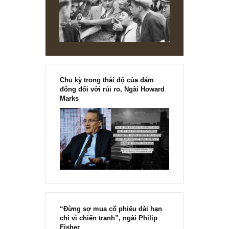
S.A.F.E team
REPLY
[Ấn phẩm kỳ 82], 36/36 trang,
chính thức phát hành!!