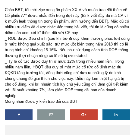
1 reply
14/07/2019
Chào BBT, tôi mới đọc xong ấn phẩm XXIV và muốn trao đổi thêm
Cổ phiếu A** được nhắc đến trong đợt này (tôi k viết đầy đủ mã C
k muốn leak thông tin trong ấn phẩm, ảnh hưởng đến BBT). Mặc 
nhiều ưu điểm đã được nhắc đến trong bài viết, tôi tin là cũng có 
điểm cần xem xét kĩ thêm đối với CP này
_ ROE được điều chỉnh (sau khi trừ đi quỹ khen thưởng phúc lợi)
ở mức không quá xuất sắc, trừ mức đột biến trong năm 2018 thì c
trung bình chỉ khoảng 15-16%. Nếu như sử dụng cách tính ROE t
thường (Lợi nhuận ròng) có lẽ sẽ bị overstated.
_ Tỷ lệ cổ tức được duy trì ở mức 12% trong nhiều năm liền. Tro
nhiều năm liền, HĐQT đều duy trì một mức cổ tức cố định mặc dù
KQKD tăng trưởng tốt, đồng thời cũng chỉ đưa ra những lý do khá
chung chung để giải thích cho việc này. Điều này làm thiệt hại giá t
cho cổ đông, khi lợi nhuận tích lũy chủ yếu cũng chỉ đem gửi tiết 
với lãi suất khoảng 7%, làm giảm ROE trong dài hạn của doanh
nghiệp.
Mong nhận được ý kiến trao đổi của BBT