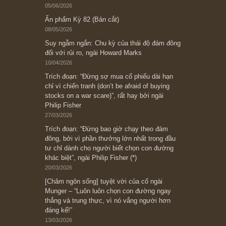
Subscribe ngay (*)
Bài viết gần đây nhất
[Châm ngôn sống] “Làm sao để trở nên giàu
có? Hãy kỷ luật chuẩn bị từng bước một cho
những cú “fast spurts”; rồi đến cuối đời, nếu
người nào xứng đáng, thì ắt sẽ trở nên giàu
có (*)” – cố ngài Charlie Munger