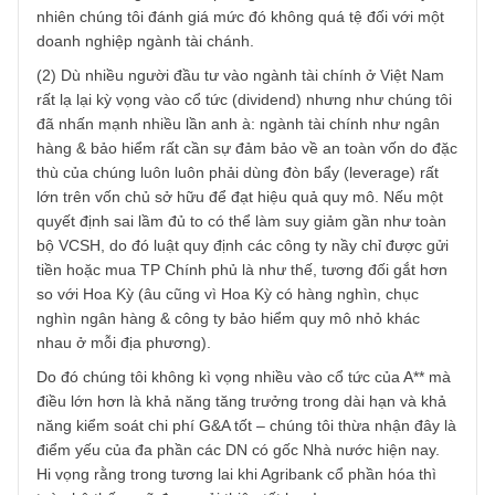
TGN_S.A.F.E Team
16/07/2019 at 4:43 PM
Vâng chào anh, cám ơn phản biện khá xác đáng của anh.
(1) Chúng tôi thừa nhận sai sót, có lẽ trong lúc vội chúng t
tính chưa đúng, đoạn đó phải ghi ROE là 15%-16%. Tuy
nhiên chúng tôi đánh giá mức đó không quá tệ đối với một
doanh nghiệp ngành tài chánh.
(2) Dù nhiều người đầu tư vào ngành tài chính ở Việt Nam
rất lạ lại kỳ vọng vào cổ tức (dividend) nhưng như chúng tô
đã nhấn mạnh nhiều lần anh à: ngành tài chính như ngân
hàng & bảo hiểm rất cần sự đảm bảo về an toàn vốn do đ
thù của chúng luôn luôn phải dùng đòn bẩy (leverage) rất
lớn trên vốn chủ sở hữu để đạt hiệu quả quy mô. Nếu một
quyết định sai lầm đủ to có thể làm suy giảm gần như toà
bộ VCSH, do đó luật quy định các công ty nầy chỉ được gử