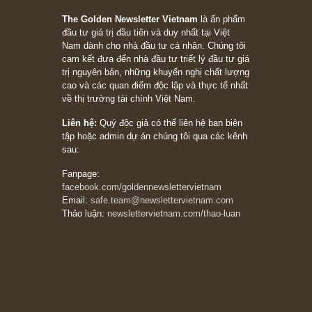
05/06/2026
Ấn phẩm Kỳ 82 (Bản cắt)
08/05/2026
Suy ngẫm ngắn: Chu kỳ của thái độ đám đông
đối với rủi ro, ngài Howard Marks
10/04/2026
Trích đoạn: “Đừng sợ mua cổ phiếu dài hạn
chỉ vì chiến tranh (don’t be afraid of buying
stocks on a war scare)”, rất hay bởi ngài
Philip Fisher
27/03/2026
Trích đoạn: “Đừng bao giờ chạy theo đám
đông, bởi vì phần thưởng lớn nhất trong đầu
tư chỉ dành cho người biết chọn con đường
khác biệt”, ngài Philip Fisher (*)
20/03/2026
[Châm ngôn sống] tuyệt vời của cố ngài
Munger – “Luôn luôn chọn con đường ngay
thẳng và trung thực, vì nó vắng người hơn