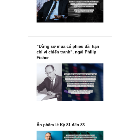
Chu kỳ trong thái độ của đám
đông đối với rủi ro, Ngài Howard
Marks