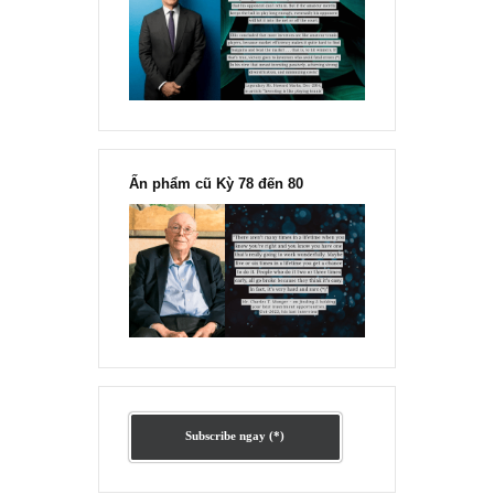
“Đừng sợ mua cổ phiếu dài hạn
chỉ vì chiến tranh”, ngài Philip
Fisher
Ấn phẩm lẻ Kỳ 81 đến 83