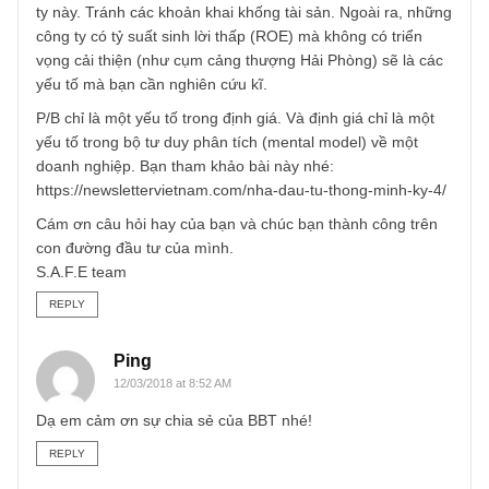
TGN_S.A.F.E Team
26/02/2018 at 4:49 PM
Hi bạn, chúng tôi rất mong được biết quý danh của bạn.
Chúng tôi nghĩ chỉ số P/B cho ngành cảng biển rất hợp lý.
Xét tới yếu tố chu kỳ, lượng tài sản cố định lớn và một vài
lợi thế vô hình như vị trí địa lý, hạ tầng giao thông, …
Tuy nhiên bạn cần đánh giá kĩ tài sản cố định của các côn
ty này. Tránh các khoản khai khống tài sản. Ngoài ra, nhữ
công ty có tỷ suất sinh lời thấp (ROE) mà không có triển
vọng cải thiện (như cụm cảng thượng Hải Phòng) sẽ là cá
yếu tố mà bạn cần nghiên cứu kĩ.
P/B chỉ là một yếu tố trong định giá. Và định giá chỉ là một
yếu tố trong bộ tư duy phân tích (mental model) về một
doanh nghiệp. Bạn tham khảo bài này nhé:
https://newslettervietnam.com/nha-dau-tu-thong-minh-ky-4
Cám ơn câu hỏi hay của bạn và chúc bạn thành công trên