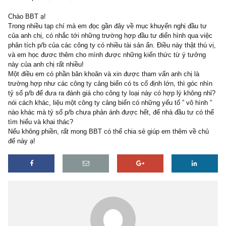
2 replies
11/02/2018
Chào BBT ạ!
Trong nhiều tạp chí mà em đọc gần đây về mục khuyến nghị đầu 
của anh chị, có nhắc tới những trường hợp đầu tư điển hình qua v
phân tích p/b của các công ty có nhiều tài sản ẩn. Điều này thật thu
và em học đươc thêm cho mình được những kiến thức từ ý tưởn
này của anh chị rất nhiều!
Một điều em có phần băn khoăn và xin được tham vấn anh chị là
trường hợp như các công ty cảng biển có ts cố định lớn, thì góc n
tỷ số p/b để đưa ra đánh giá cho công ty loại này có hợp lý không 
nói cách khác, liệu một công ty cảng biển có những yếu tố ” vô hì
nào khác mà tỷ số p/b chưa phản ánh được hết, để nhà đầu tư có
tìm hiểu và khai thác?
Nếu không phiền, rất mong BBT có thể chia sẻ giúp em thêm về c
để này ạ!