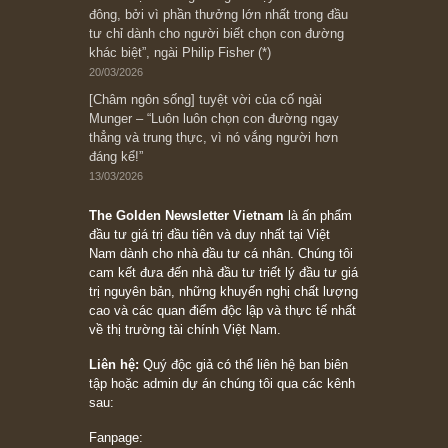
Bài viết gần đây nhất
[Châm ngôn sống] “Làm sao để trở nên giàu
có? Hãy kỷ luật chuẩn bị từng bước một cho
những cú “fast spurts”; rồi đến cuối đời, nếu
người nào xứng đáng, thì ắt sẽ trở nên giàu
có (*)” – cố ngài Charlie Munger
05/06/2026
Ấn phẩm Kỳ 82 (Bản cắt)
08/05/2026
Suy ngẫm ngắn: Chu kỳ của thái độ đám đông
đối với rủi ro, ngài Howard Marks
10/04/2026
Trích đoạn: “Đừng sợ mua cổ phiếu dài hạn
chỉ vì chiến tranh (don’t be afraid of buying
stocks on a war scare)”, rất hay bởi ngài
Philip Fisher
27/03/2026
Trích đoạn: “Đừng bao giờ chạy theo đám