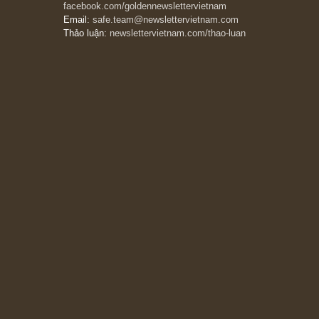
đông, bởi vì phần thưởng lớn nhất trong đầu
tư chỉ dành cho người biết chọn con đường
khác biệt”, ngài Philip Fisher (*)
20/03/2026
[Châm ngôn sống] tuyệt vời của cố ngài
Munger – “Luôn luôn chọn con đường ngay
thẳng và trung thực, vì nó vắng người hơn
đáng kể!”
13/03/2026
The Golden Newsletter Vietnam
là ấn phẩm
đầu tư giá trị đầu tiên và duy nhất tại Việt
Nam dành cho nhà đầu tư cá nhân. Chúng tôi
cam kết đưa đến nhà đầu tư triết lý đầu tư giá
trị nguyên bản, những khuyến nghị chất lượng
cao và các quan điểm độc lập và thực tế nhất
về thị trường tài chính Việt Nam.
Liên hệ:
Quý độc giả có thể liên hệ ban biên
tập hoặc admin dự án chúng tôi qua các kênh
sau: