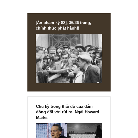
con đường đầu tư của mình.
S.A.F.E team
REPLY
Ping
12/03/2018 at 8:52 AM
Dạ em cảm ơn sự chia sẻ của BBT nhé!
REPLY
[Ấn phẩm kỳ 82], 36/36 trang,
chính thức phát hành!!