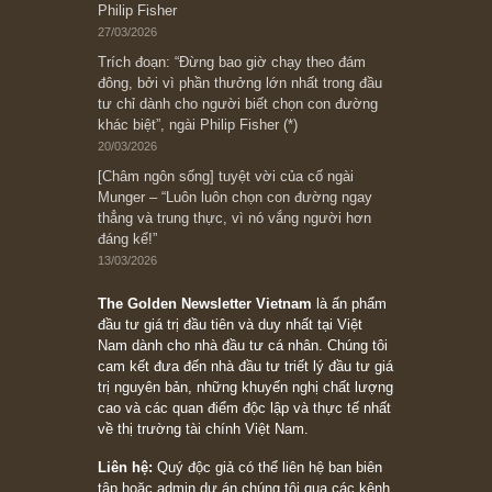
Bài viết gần đây nhất
[Châm ngôn sống] “Làm sao để trở nên giàu
có? Hãy kỷ luật chuẩn bị từng bước một cho
những cú “fast spurts”; rồi đến cuối đời, nếu
người nào xứng đáng, thì ắt sẽ trở nên giàu
có (*)” – cố ngài Charlie Munger
05/06/2026
Ấn phẩm Kỳ 82 (Bản cắt)
08/05/2026
Suy ngẫm ngắn: Chu kỳ của thái độ đám đông
đối với rủi ro, ngài Howard Marks
10/04/2026
Trích đoạn: “Đừng sợ mua cổ phiếu dài hạn
chỉ vì chiến tranh (don’t be afraid of buying
stocks on a war scare)”, rất hay bởi ngài
Philip Fisher
27/03/2026