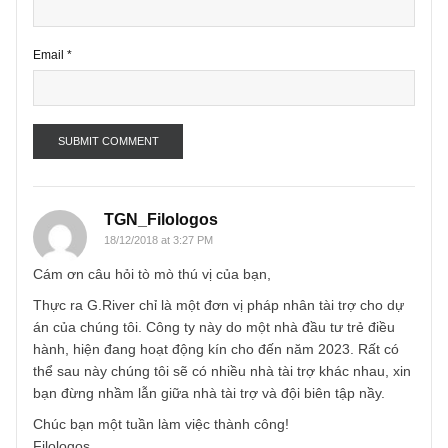
Name
*
Email
*
TGN_Filologos
18/12/2018 at 3:27 PM