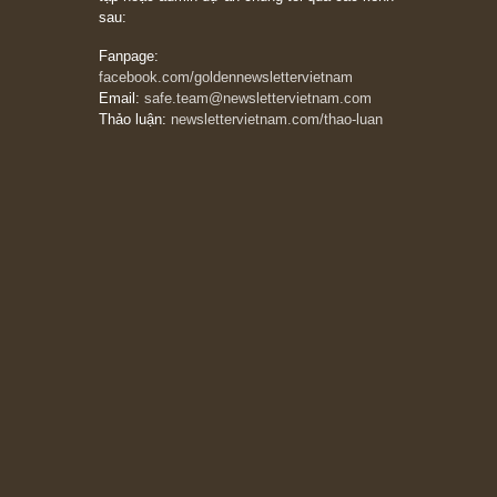
Trích đoạn: “Đừng bao giờ chạy theo đám
đông, bởi vì phần thưởng lớn nhất trong đầu
tư chỉ dành cho người biết chọn con đường
khác biệt”, ngài Philip Fisher (*)
20/03/2026
[Châm ngôn sống] tuyệt vời của cố ngài
Munger – “Luôn luôn chọn con đường ngay
thẳng và trung thực, vì nó vắng người hơn
đáng kể!”
13/03/2026
The Golden Newsletter Vietnam
là ấn phẩm
đầu tư giá trị đầu tiên và duy nhất tại Việt
Nam dành cho nhà đầu tư cá nhân. Chúng tôi
cam kết đưa đến nhà đầu tư triết lý đầu tư giá
trị nguyên bản, những khuyến nghị chất lượng
cao và các quan điểm độc lập và thực tế nhất
về thị trường tài chính Việt Nam.
Liên hệ:
Quý độc giả có thể liên hệ ban biên
tập hoặc admin dự án chúng tôi qua các kênh