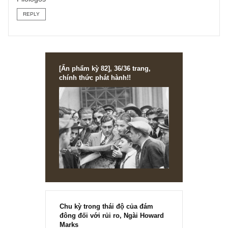
Cám ơn câu hỏi tò mò thú vị của bạn,
Thực ra G.River chỉ là một đơn vị pháp nhân tài trợ cho d
án của chúng tôi. Công ty này do một nhà đầu tư trẻ điều
hành, hiện đang hoạt động kín cho đến năm 2023. Rất có
thể sau này chúng tôi sẽ có nhiều nhà tài trợ khác nhau, x
bạn đừng nhầm lẫn giữa nhà tài trợ và đội biên tập nầy.
Chúc bạn một tuần làm việc thành công!
Filologos
REPLY
[Ấn phẩm kỳ 82], 36/36 trang,
chính thức phát hành!!