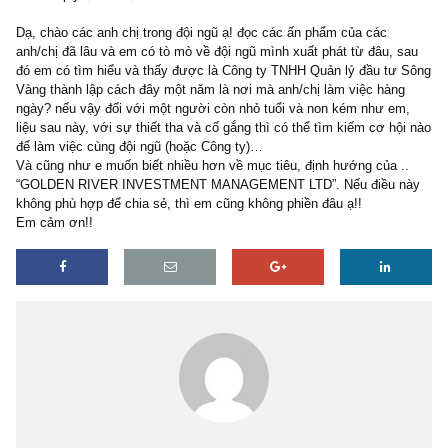
1 reply
18/12/2018
Dạ, chào các anh chị trong đội ngũ ạ! đọc các ấn phẩm của các
anh/chị đã lâu và em có tò mò về đội ngũ mình xuất phát từ đâu, 
đó em có tìm hiểu và thấy được là Công ty TNHH Quản lý đầu tư
Vàng thành lập cách đây một năm là nơi mà anh/chị làm việc hàn
ngày? nếu vậy đối với một người còn nhỏ tuổi và non kém như e
liệu sau này, với sự thiết tha và cố gắng thì có thể tìm kiếm cơ hộ
để làm việc cùng đội ngũ (hoặc Công ty)…
Và cũng như e muốn biết nhiều hơn về mục tiêu, định hướng của .
“GOLDEN RIVER INVESTMENT MANAGEMENT LTD”. Nếu điều 
không phù hợp để chia sẻ, thì em cũng không phiền đâu ạ!!
Em cảm ơn!!