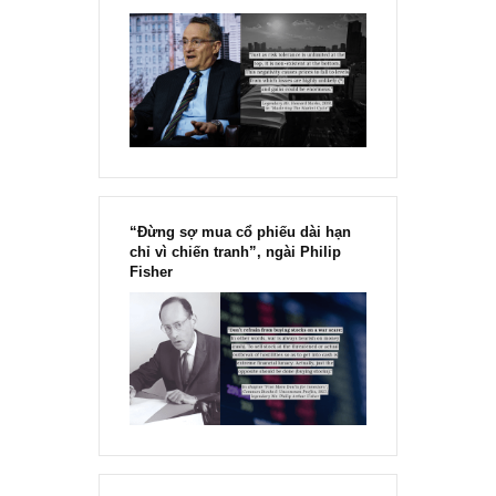
Chu kỳ trong thái độ của đám
đông đối với rủi ro, Ngài Howard
Marks