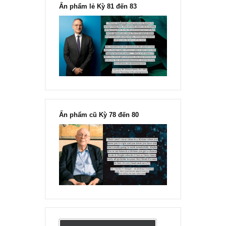
“Đừng sợ mua cổ phiếu dài hạn
chỉ vì chiến tranh”, ngài Philip
Fisher
Ấn phẩm lẻ Kỳ 81 đến 83