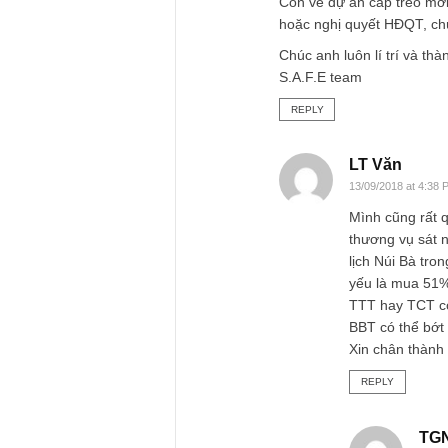
giá dịch vụ mạnh mớ
(2) Về SG, đúng nh
họ chỉ nắm 51% cổ 
đông nhỏ lẻ chúng 
họ.
Trong kinh doanh và
tôi biết rất rõ đạo
như vậy, chúng tôi 
cá nhân của TCT v
Còn về dự án cáp tr
hoặc nghị quyết HĐ
Chúc anh luôn lí tr
S.A.F.E team
REPLY
LT Văn