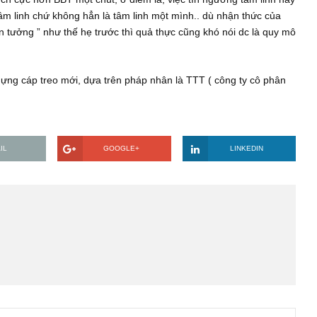
n sungroup..
có xảy ra thì phải chăng là hành động ấy chỉ để mục đích là xây 
i, chứ về kinh tế thì đàng nào TCT cũng thuôc vê SG rồi?
chiều tích cực hơn BBT một chút, ở điểm là, việc tín ngưỡng tâ
ịch, và tâm linh chứ không hẳn là tâm linh một mình.. dù nhận t
 còn ” tin tưởng ” như thế hẹ trước thì quả thực cũng khó nói dc
 lai?
G xây dựng cáp treo mới, dựa trên pháp nhân là TTT ( công ty 
 SG?
EMAIL
GOOGLE+
LINKE