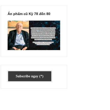
Ấn phẩm cũ Kỳ 78 đến 80
 Đôi
gười
là
ế hệ
g