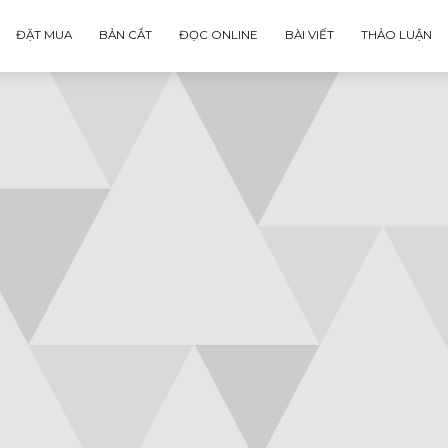
ĐẶT MUA
BẢN CẮT
ĐỌC ONLINE
BÀI VIẾT