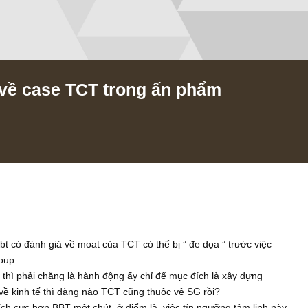
i bbt về case TCT trong ấn phẩm
/2018
 này, bbt có đánh giá về moat của TCT có thể bị ” đe dọa ” trướ