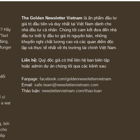
án nào.
Việc xây dựng một hệ thống cáp treo từ 10 triệu – 20 triệu U
không quá khó với tiềm lực tài chính của SG. Song TCT cũng
một tài sản đáng kể của TTT.
Ý kiến thêm nữa thì chúng tôi cũng chịu, chúng tôi không phải
người của SG. Chúng tôi thấy anh có thể mua cổ phiếu của 
và đặt câu hỏi vào kỳ đại hội sau cũng là một cách hay.
Chúc anh lí trí trên con đường đầu tư của mình!
S.A.F.E team
REPLY
The Golden Newsletter Vietnam
là ấn phẩm đầu
giá trị đầu tiên và duy nhất tại Việt Nam dành cho