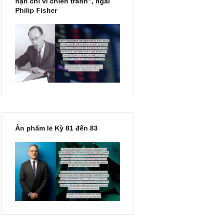
“Đừng sợ mua cổ phiếu dài
hạn chỉ vì chiến tranh”, ngài
Philip Fisher
Ấn phẩm lẻ Kỳ 81 đến 83