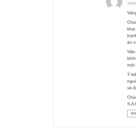
13/09/2018
Mình cũ
thương v
lịch Núi
yếu là m
TTT hay
BBT có t
Xin châ
REPLY