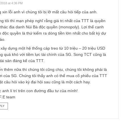
 at 4:38 PM
ng rất quan tâm đến TCT và mình đang nghĩ Liệu SG có thực h
ụ sát nhập TTT với TCT trong tiến trình nâng cấp cải tạo khu d
 Bà trong thời gian tới không? Vì theo mình thực ra SG mua TTT
ua 51% của TCT là chính. Và nếu sự sát nhập xảy ra theo BBT 
 TCT có lợi hơn?
hể bớt chút thời gian cho thêm ý kiến về nội dung trên được k
n thành cảm ơn
TGN_S.A.F.E Team
18/09/2018 at 4:36 PM
Vâng xin lỗi anh vì chúng tôi bị lỡ mất câu hỏi tiếp của anh.
Chúng tôi thì mạn phép nghĩ rằng giá trị nhất của TTT là qu
khai thác địa danh Núi Bà độc quyền (monopoly). Lợi thế cạ
tranh độc quyền là thứ kiếm ra dòng tiền lớn nhất cho bất kỳ