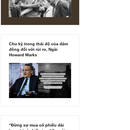
dựng
m linh này
hức của
 là quy mô
cô phân
Chu kỳ trong thái độ của đám
đông đối với rủi ro, Ngài
Howard Marks
DIN