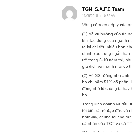
Name
*
TGN_S.A.F.E Te
11/09/2018 at 10:52 AM
Vâng cám ơn góp ý
(1) Về xu hướng của
khi, tác động của n
ta lại chi tiêu nhi
chính xác trong ng
trẻ trong 5-10 năm 