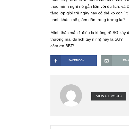
xây dựng cáp treo mới của tập đoà
mình thiết nghĩ, liệu điều này nếu 
thương hiệu cho sungroup ở đây thô
mình có góc nhìn về moat của tct ở 
theo mình nghĩ nó gắn liền với du l
tầng lớp giới trẻ ngày nay có thê ko
hanh khách sẽ giảm dần trong tương
Mình thăc mắc 1 điều là không rõ S
thương mai du lich tây ninh) hay là
cảm ơn BBT!
FACEBOOK