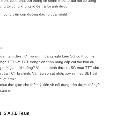
i có thể duy trì được doanh thu tăng trưởng.
ư anh nói, TCT là công ty con của TTT – trực thuộc SG. Tuy nh
phần, liệu họ sẵn sàng chia 49% lợi nhuận độc quyền cho các 
ta hay không phụ thuộc rất nhiều vào “tinh thần cao thượng” củ
 đầu tư, chúng tôi không kì vọng vào điều này nhiều, trừ khi c
 đức và nhân cách của ban lãnh đạo. Nên ở đây, với một acquirer
cho rằng tỷ lệ risk/reward đang khá không thuận lợi cho các cổ 
à cả TTT.
eo mới trên, có lẽ phải đợi thông tin chính thức từ đại hội cổ đô
QT, chúng tôi cũng không rõ để trả lời anh được.
í và thành công trên con đường đầu tư của mình!