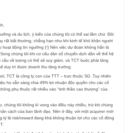
Email
*
am
 của anh,
 tín ngưỡng và du lịch, ý kiến của chúng tôi có thể sai lắm chứ.
gành này rất bất thường, chẳng hạn như khi kinh tế khó khăn n
ều hơn cho hoạt động tín ngưỡng (!) Nên việc dự đoán không hẳn 
ắn hạn. Song chúng tôi khi cơ cấu dân số chuyển dịch dần về th
tới, nhu cầu về lượng có thể sẽ suy giảm, và TCT buộc phải tăn