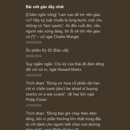
Subscribe ngay (*)
Bài viết gần đây nhất
[Châm ngôn sống] “Làm sao để trở nên giàu
có? Hãy kỷ luật chuẩn bị từng bước một cho
những cú “fast spurts”; rồi đến cuối đời, nếu
người nào xứng đáng, thì ắt sẽ trở nên giàu
có (*)” – cố ngài Charlie Munger
05/06/2026
Ấn phẩm Kỳ 82 (Bản cắt)
08/05/2026
Suy ngẫm ngắn: Chu kỳ của thái độ đám đông