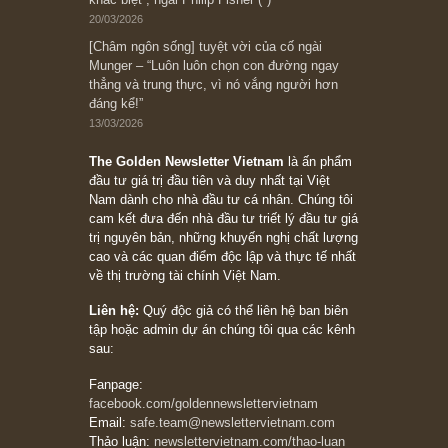
đối với rủi ro, ngài Howard Marks
10/04/2026
Trích đoạn: “Đừng sợ mua cổ phiếu dài hạn
chỉ vì chiến tranh (don’t be afraid of buying
stocks on a war scare)”, rất hay bởi ngài
Philip Fisher
27/03/2026
Trích đoạn: “Đừng bao giờ chạy theo đám
đông, bởi vì phần thưởng lớn nhất trong đầu
tư chỉ dành cho người biết chọn con đường
khác biệt”, ngài Philip Fisher (*)
20/03/2026
[Châm ngôn sống] tuyệt vời của cố ngài
Munger – “Luôn luôn chọn con đường ngay
thẳng và trung thực, vì nó vắng người hơn
đáng kể!”
13/03/2026
The Golden Newsletter Vietnam
là ấn phẩm