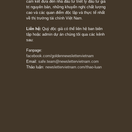
khác biệt”, ngài Philip Fisher (*)
20/03/2026
[Châm ngôn sống] tuyệt vời của cố ngài
Munger – “Luôn luôn chọn con đường ngay
thẳng và trung thực, vì nó vắng người hơn
đáng kể!”
13/03/2026
The Golden Newsletter Vietnam
là ấn phẩm
đầu tư giá trị đầu tiên và duy nhất tại Việt
Nam dành cho nhà đầu tư cá nhân. Chúng tôi
cam kết đưa đến nhà đầu tư triết lý đầu tư giá
trị nguyên bản, những khuyến nghị chất lượng
cao và các quan điểm độc lập và thực tế nhất
về thị trường tài chính Việt Nam.
Liên hệ:
Quý độc giả có thể liên hệ ban biên
tập hoặc admin dự án chúng tôi qua các kênh
sau:
Fanpage: