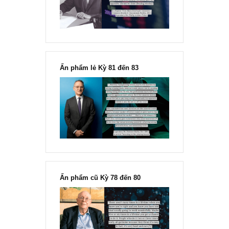
Fisher
Ấn phẩm lẻ Kỳ 81 đến 83