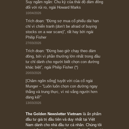
[Châm ngôn sống] “Làm sao để trở nên giàu
có? Hãy kỷ luật chuẩn bị từng bước một cho
những cú “fast spurts”; rồi đến cuối đời, nếu
người nào xứng đáng, thì ắt sẽ trở nên giàu
có (*)” – cố ngài Charlie Munger
05/06/2026
Ấn phẩm Kỳ 82 (Bản cắt)
08/05/2026
Suy ngẫm ngắn: Chu kỳ của thái độ đám đông
đối với rủi ro, ngài Howard Marks
10/04/2026
Trích đoạn: “Đừng sợ mua cổ phiếu dài hạn
chỉ vì chiến tranh (don’t be afraid of buying
stocks on a war scare)”, rất hay bởi ngài
Philip Fisher
27/03/2026
Trích đoạn: “Đừng bao giờ chạy theo đám
đông, bởi vì phần thưởng lớn nhất trong đầu
tư chỉ dành cho người biết chọn con đường