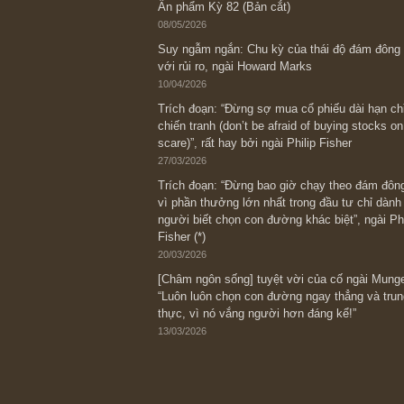
Bài viết gần đây nhất
[Châm ngôn sống] “Làm sao để trở nên
kỷ luật chuẩn bị từng bước một cho nh
spurts”; rồi đến cuối đời, nếu người n
thì ắt sẽ trở nên giàu có (*)” – cố ngài
05/06/2026
Ấn phẩm Kỳ 82 (Bản cắt)
08/05/2026
Suy ngẫm ngắn: Chu kỳ của thái độ đá
với rủi ro, ngài Howard Marks
10/04/2026
Trích đoạn: “Đừng sợ mua cổ phiếu dài
chiến tranh (don’t be afraid of buying s
scare)”, rất hay bởi ngài Philip Fisher
27/03/2026
Trích đoạn: “Đừng bao giờ chạy theo 