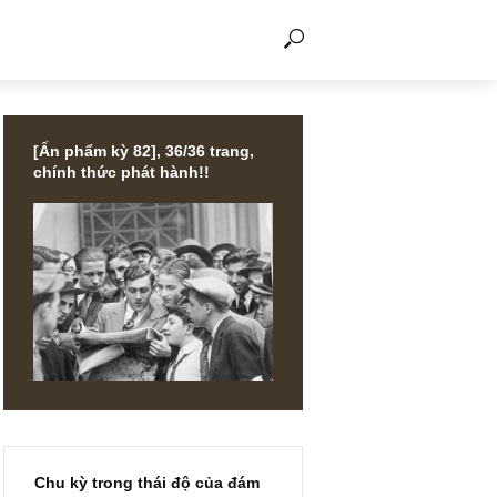
THẢO LUẬN
[Ấn phẩm kỳ 82], 36/36 trang,
chính thức phát hành!!