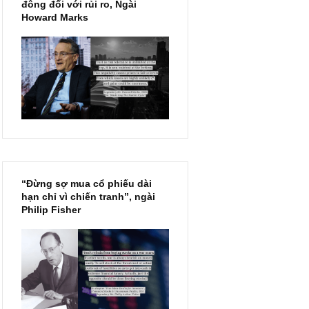
Chu kỳ trong thái độ của đám
đông đối với rủi ro, Ngài
Howard Marks
“Đừng sợ mua cổ phiếu dài
hạn chỉ vì chiến tranh”, ngài
Philip Fisher