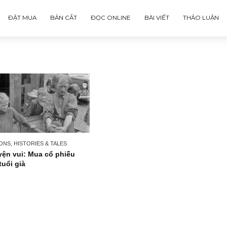
ĐẶT MUA
BẢN CẮT
ĐỌC ONLINE
BÀI VIẾT
PERSONS, HISTORIES & TALES
Chuyện vui: Mua cổ phiếu
cho tuổi già