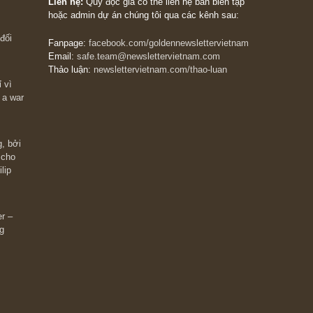
The Golden Newsletter Vietnam
là ấn phẩm đầu
giá trị đầu tiên và duy nhất tại Việt Nam dành cho
 giàu có? Hãy
nhà đầu tư cá nhân. Chúng tôi cam kết đưa đến 
ững cú “fast
đầu tư triết lý đầu tư giá trị nguyên bản, những
ào xứng đáng,
khuyến nghị chất lượng cao và các quan điểm độ
 Charlie Munger
lập và thực tế nhất về thị trường tài chính Việt N
Liên hệ:
Quý độc giả có thể liên hệ ban biên tập
hoặc admin dự án chúng tôi qua các kênh sau:
m đông đối
Fanpage:
facebook.com/goldennewslettervietnam
Email:
safe.team@newslettervietnam.com
Thảo luận:
newslettervietnam.com/thao-luan
 hạn chỉ vì
tocks on a war
đám đông, bởi