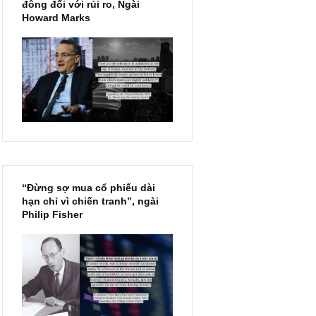
Chu kỳ trong thái độ của đám
đông đối với rủi ro, Ngài
Howard Marks
“Đừng sợ mua cổ phiếu dài
hạn chỉ vì chiến tranh”, ngài
Philip Fisher