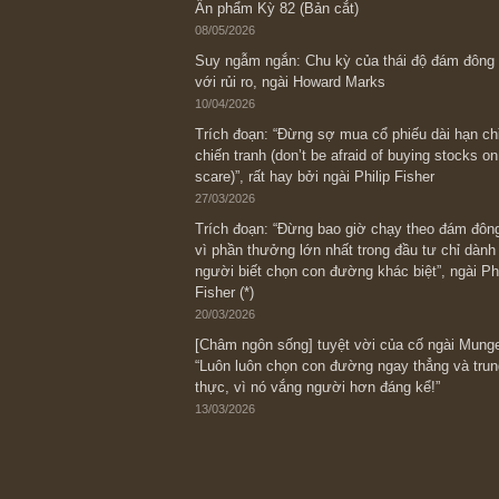
Bài viết gần đây nhất
[Châm ngôn sống] “Làm sao để trở nên
kỷ luật chuẩn bị từng bước một cho nh
spurts”; rồi đến cuối đời, nếu người n
thì ắt sẽ trở nên giàu có (*)” – cố ngài
05/06/2026
Ấn phẩm Kỳ 82 (Bản cắt)
08/05/2026
Suy ngẫm ngắn: Chu kỳ của thái độ đá
với rủi ro, ngài Howard Marks
10/04/2026
Trích đoạn: “Đừng sợ mua cổ phiếu dài
chiến tranh (don’t be afraid of buying s
scare)”, rất hay bởi ngài Philip Fisher
27/03/2026
Trích đoạn: “Đừng bao giờ chạy theo 