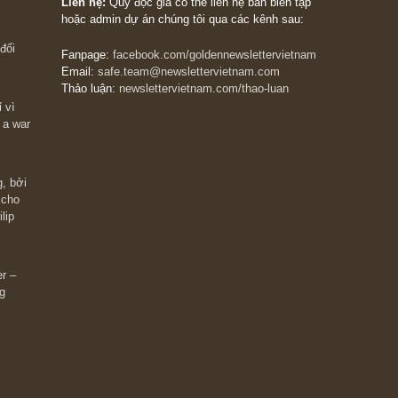
The Golden Newsletter Vietnam
là ấn phẩm đầu
giá trị đầu tiên và duy nhất tại Việt Nam dành cho
 giàu có? Hãy
nhà đầu tư cá nhân. Chúng tôi cam kết đưa đến 
ững cú “fast
đầu tư triết lý đầu tư giá trị nguyên bản, những
ào xứng đáng,
khuyến nghị chất lượng cao và các quan điểm độ
 Charlie Munger
lập và thực tế nhất về thị trường tài chính Việt N
Liên hệ:
Quý độc giả có thể liên hệ ban biên tập
hoặc admin dự án chúng tôi qua các kênh sau:
m đông đối
Fanpage:
facebook.com/goldennewslettervietnam
Email:
safe.team@newslettervietnam.com
Thảo luận:
newslettervietnam.com/thao-luan
 hạn chỉ vì
tocks on a war
đám đông, bởi