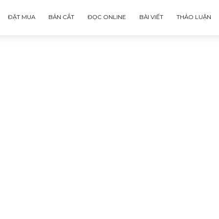
ĐẶT MUA
BẢN CẮT
ĐỌC ONLINE
BÀI VIẾT