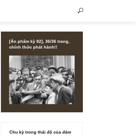
THẢO LUẬN
[Ấn phẩm kỳ 82], 36/36 trang,
chính thức phát hành!!