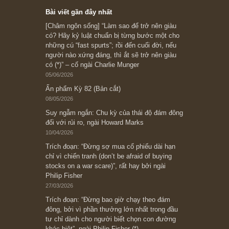
Subscribe ngay (*)
Bài viết gần đây nhất
[Châm ngôn sống] “Làm sao để trở nên giàu
có? Hãy kỷ luật chuẩn bị từng bước một cho
những cú “fast spurts”; rồi đến cuối đời, nếu
người nào xứng đáng, thì ắt sẽ trở nên giàu
có (*)” – cố ngài Charlie Munger
05/06/2026
Ấn phẩm Kỳ 82 (Bản cắt)
08/05/2026
Suy ngẫm ngắn: Chu kỳ của thái độ đám đông