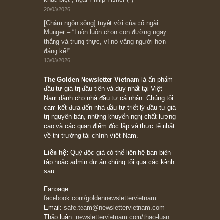
đối với rủi ro, ngài Howard Marks
10/04/2026
Trích đoạn: “Đừng sợ mua cổ phiếu dài hạn
chỉ vì chiến tranh (don’t be afraid of buying
stocks on a war scare)”, rất hay bởi ngài
Philip Fisher
27/03/2026
Trích đoạn: “Đừng bao giờ chạy theo đám
đông, bởi vì phần thưởng lớn nhất trong đầu
tư chỉ dành cho người biết chọn con đường
khác biệt”, ngài Philip Fisher (*)
20/03/2026
[Châm ngôn sống] tuyệt vời của cố ngài
Munger – “Luôn luôn chọn con đường ngay
thẳng và trung thực, vì nó vắng người hơn
đáng kể!”
13/03/2026
The Golden Newsletter Vietnam
là ấn phẩm