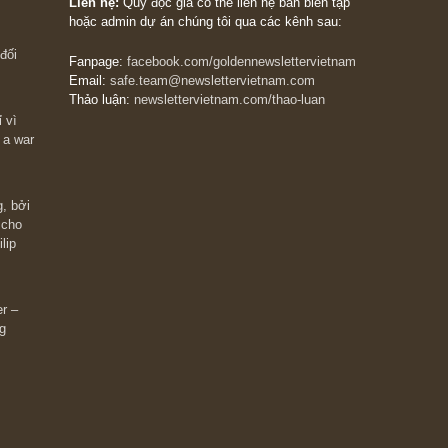
The Golden Newsletter Vietnam
là ấn phẩm đầu
giá trị đầu tiên và duy nhất tại Việt Nam dành cho
 giàu có? Hãy
nhà đầu tư cá nhân. Chúng tôi cam kết đưa đến 
ững cú “fast
đầu tư triết lý đầu tư giá trị nguyên bản, những
ào xứng đáng,
khuyến nghị chất lượng cao và các quan điểm độ
 Charlie Munger
lập và thực tế nhất về thị trường tài chính Việt N
Liên hệ:
Quý độc giả có thể liên hệ ban biên tập
hoặc admin dự án chúng tôi qua các kênh sau:
m đông đối
Fanpage:
facebook.com/goldennewslettervietnam
Email:
safe.team@newslettervietnam.com
Thảo luận:
newslettervietnam.com/thao-luan
 hạn chỉ vì
tocks on a war
đám đông, bởi