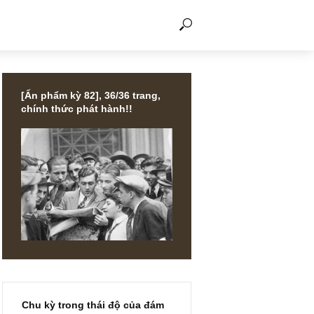
THẢO LUẬN
[Ấn phẩm kỳ 82], 36/36 trang,
chính thức phát hành!!