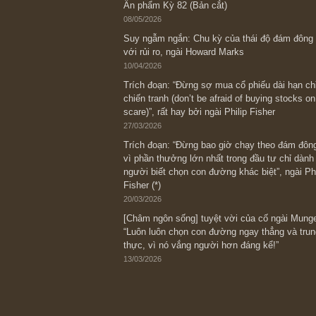
Bài viết gần đây nhất
[Châm ngôn sống] “Làm sao để trở nên
kỷ luật chuẩn bị từng bước một cho nh
spurts”; rồi đến cuối đời, nếu người n
thì ắt sẽ trở nên giàu có (*)” – cố ngài
05/06/2026
Ấn phẩm Kỳ 82 (Bản cắt)
08/05/2026
Suy ngẫm ngắn: Chu kỳ của thái độ đá
với rủi ro, ngài Howard Marks
10/04/2026
Trích đoạn: “Đừng sợ mua cổ phiếu dài
chiến tranh (don’t be afraid of buying s
scare)”, rất hay bởi ngài Philip Fisher
27/03/2026
Trích đoạn: “Đừng bao giờ chạy theo 