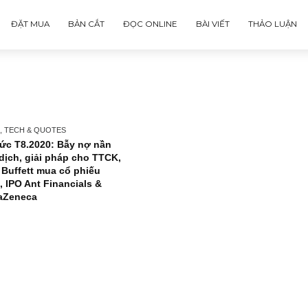
ĐẶT MUA
BẢN CẮT
ĐỌC ONLINE
BÀI VIẾT
NEWS, TECH & QUOTES
Tin tức T8.2020: Bẫy nợ nần
hậu dịch, giải pháp cho TTCK,
ngài Buffett mua cổ phiếu
Nhật, IPO Ant Financials &
AstraZeneca