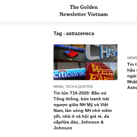
Tag - astrazeneca
NEWS, TECH & QUOTES
Tin tức T10-2020: Bầu cử
Tổng thống, bức tranh trái
ngược giữa NH Mỹ và Việt
Nam, làn sóng NH nhỏ niêm
yết, nhà ở xã hội giá rẻ, đa
cấp/lừa đảo, Johnson &