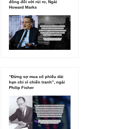
Chu kỳ trong thái độ của đám
đông đối với rủi ro, Ngài
Howard Marks
“Đừng sợ mua cổ phiếu dài
hạn chỉ vì chiến tranh”, ngài
Philip Fisher