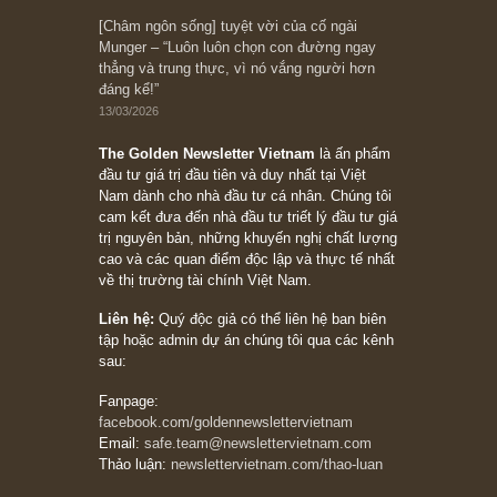
10/04/2026
Trích đoạn: “Đừng sợ mua cổ phiếu dài hạn
chỉ vì chiến tranh (don’t be afraid of buying
stocks on a war scare)”, rất hay bởi ngài
Philip Fisher
27/03/2026
Trích đoạn: “Đừng bao giờ chạy theo đám
đông, bởi vì phần thưởng lớn nhất trong đầu
tư chỉ dành cho người biết chọn con đường
khác biệt”, ngài Philip Fisher (*)
20/03/2026
[Châm ngôn sống] tuyệt vời của cố ngài
Munger – “Luôn luôn chọn con đường ngay
thẳng và trung thực, vì nó vắng người hơn
đáng kể!”
13/03/2026
The Golden Newsletter Vietnam
là ấn phẩm
đầu tư giá trị đầu tiên và duy nhất tại Việt
Nam dành cho nhà đầu tư cá nhân. Chúng tôi