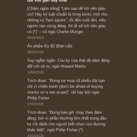
Subscribe ngay (*)
Bài viết gần đây nhất
[Châm ngôn sống] “Làm sao để trở nên giàu
có? Hãy kỷ luật chuẩn bị từng bước một cho
những cú “fast spurts”; rồi đến cuối đời, nếu
người nào xứng đáng, thì ắt sẽ trở nên giàu
có (*)” – cố ngài Charlie Munger
05/06/2026
Ấn phẩm Kỳ 82 (Bản cắt)
08/05/2026
Suy ngẫm ngắn: Chu kỳ của thái độ đám đông
đối với rủi ro, ngài Howard Marks