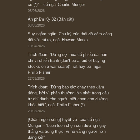
Subscribe ngay (*)
Bài viết gần đây nhất
[Châm ngôn sống] “Làm sao để trở nên giàu
có? Hãy kỷ luật chuẩn bị từng bước một cho
những cú “fast spurts”; rồi đến cuối đời, nếu
người nào xứng đáng, thì ắt sẽ trở nên giàu
có (*)” – cố ngài Charlie Munger
05/06/2026
Ấn phẩm Kỳ 82 (Bản cắt)
08/05/2026
Suy ngẫm ngắn: Chu kỳ của thái độ đám đông
đối với rủi ro, ngài Howard Marks
10/04/2026
Trích đoạn: “Đừng sợ mua cổ phiếu dài hạn