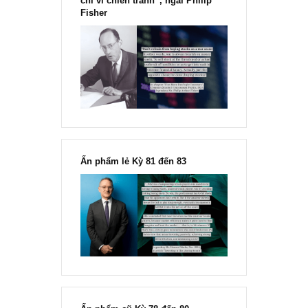
“Đừng sợ mua cổ phiếu dài hạn
chỉ vì chiến tranh”, ngài Philip
Fisher
Ấn phẩm lẻ Kỳ 81 đến 83