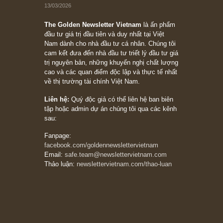
chỉ vì chiến tranh (don’t be afraid of buying
stocks on a war scare)”, rất hay bởi ngài
Philip Fisher
27/03/2026
Trích đoạn: “Đừng bao giờ chạy theo đám
đông, bởi vì phần thưởng lớn nhất trong đầu
tư chỉ dành cho người biết chọn con đường
khác biệt”, ngài Philip Fisher (*)
20/03/2026
[Châm ngôn sống] tuyệt vời của cố ngài
Munger – “Luôn luôn chọn con đường ngay
thẳng và trung thực, vì nó vắng người hơn
đáng kể!”
13/03/2026
The Golden Newsletter Vietnam
là ấn phẩm
đầu tư giá trị đầu tiên và duy nhất tại Việt
Nam dành cho nhà đầu tư cá nhân. Chúng tôi
cam kết đưa đến nhà đầu tư triết lý đầu tư giá
trị nguyên bản, những khuyến nghị chất lượng