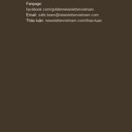
đáng kể!”
13/03/2026
The Golden Newsletter Vietnam
là ấn phẩm
đầu tư giá trị đầu tiên và duy nhất tại Việt
Nam dành cho nhà đầu tư cá nhân. Chúng tôi
cam kết đưa đến nhà đầu tư triết lý đầu tư giá
trị nguyên bản, những khuyến nghị chất lượng
cao và các quan điểm độc lập và thực tế nhất
về thị trường tài chính Việt Nam.
Liên hệ:
Quý độc giả có thể liên hệ ban biên
tập hoặc admin dự án chúng tôi qua các kênh
sau:
Fanpage:
facebook.com/goldennewslettervietnam
Email:
safe.team@newslettervietnam.com
Thảo luận:
newslettervietnam.com/thao-luan