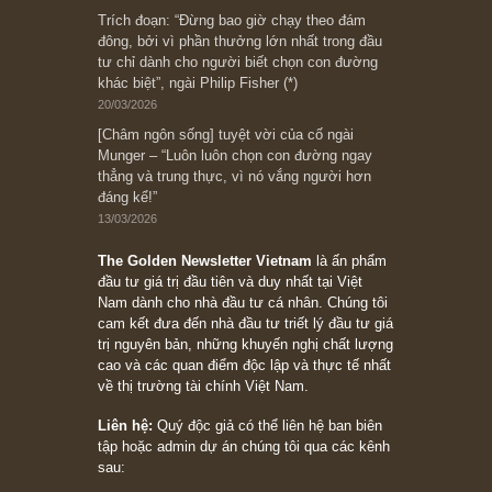
Ấn phẩm Kỳ 82 (Bản cắt)
08/05/2026
Suy ngẫm ngắn: Chu kỳ của thái độ đám đông
đối với rủi ro, ngài Howard Marks
10/04/2026
Trích đoạn: “Đừng sợ mua cổ phiếu dài hạn
chỉ vì chiến tranh (don’t be afraid of buying
stocks on a war scare)”, rất hay bởi ngài
Philip Fisher
27/03/2026
Trích đoạn: “Đừng bao giờ chạy theo đám
đông, bởi vì phần thưởng lớn nhất trong đầu
tư chỉ dành cho người biết chọn con đường
khác biệt”, ngài Philip Fisher (*)
20/03/2026
[Châm ngôn sống] tuyệt vời của cố ngài
Munger – “Luôn luôn chọn con đường ngay
thẳng và trung thực, vì nó vắng người hơn