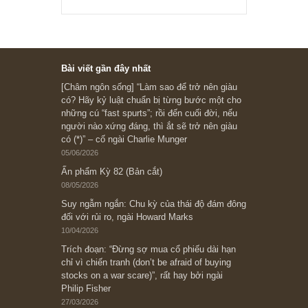
Subscribe ngay (*)
Bài viết gần đây nhất
[Châm ngôn sống] “Làm sao để trở nên giàu
có? Hãy kỷ luật chuẩn bị từng bước một cho
những cú “fast spurts”; rồi đến cuối đời, nếu
người nào xứng đáng, thì ắt sẽ trở nên giàu
có (*)” – cố ngài Charlie Munger
05/06/2026