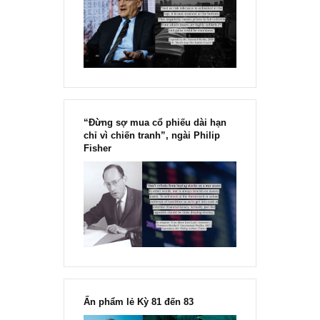
Chu kỳ trong thái độ của đám
đông đối với rủi ro, Ngài Howard
Marks
“Đừng sợ mua cổ phiếu dài hạn
chỉ vì chiến tranh”, ngài Philip
Fisher