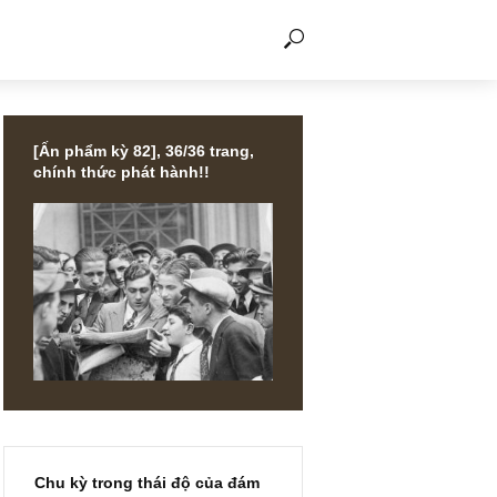
THẢO LUẬN
[Ấn phẩm kỳ 82], 36/36 trang,
chính thức phát hành!!