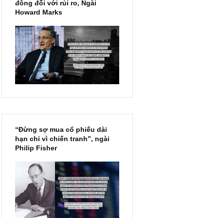
Chu kỳ trong thái độ của đám
đông đối với rủi ro, Ngài
Howard Marks
“Đừng sợ mua cổ phiếu dài
hạn chỉ vì chiến tranh”, ngài
Philip Fisher