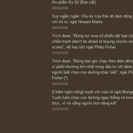
Bài viết gần đây nhất
[Châm ngôn sống] “Làm sao để trở nên
kỷ luật chuẩn bị từng bước một cho nh
spurts”; rồi đến cuối đời, nếu người n
thì ắt sẽ trở nên giàu có (*)” – cố ngài
05/06/2026
Ấn phẩm Kỳ 82 (Bản cắt)
08/05/2026
Suy ngẫm ngắn: Chu kỳ của thái độ đá
với rủi ro, ngài Howard Marks
10/04/2026
Trích đoạn: “Đừng sợ mua cổ phiếu dài
chiến tranh (don’t be afraid of buying s
scare)”, rất hay bởi ngài Philip Fisher
27/03/2026
Trích đoạn: “Đừng bao giờ chạy theo 