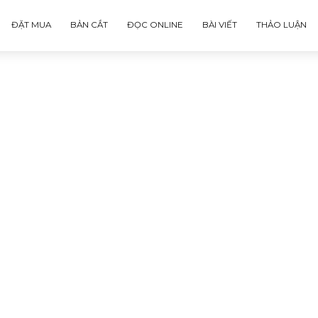
ĐẶT MUA
BẢN CẮT
ĐỌC ONLINE
BÀI VIẾT