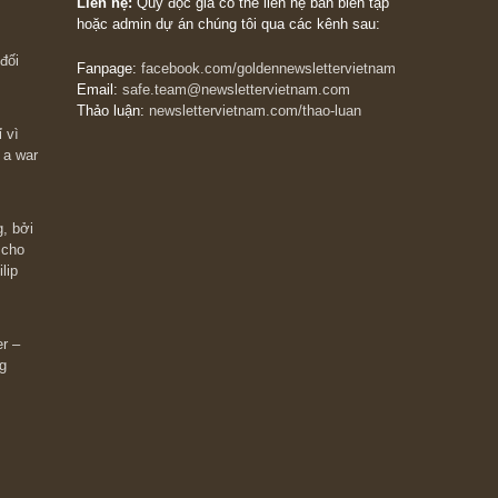
The Golden Newsletter Vietnam
là ấn phẩm đầu
giá trị đầu tiên và duy nhất tại Việt Nam dành cho
 giàu có? Hãy
nhà đầu tư cá nhân. Chúng tôi cam kết đưa đến 
ững cú “fast
đầu tư triết lý đầu tư giá trị nguyên bản, những
ào xứng đáng,
khuyến nghị chất lượng cao và các quan điểm độ
 Charlie Munger
lập và thực tế nhất về thị trường tài chính Việt N
Liên hệ:
Quý độc giả có thể liên hệ ban biên tập
hoặc admin dự án chúng tôi qua các kênh sau:
m đông đối
Fanpage:
facebook.com/goldennewslettervietnam
Email:
safe.team@newslettervietnam.com
Thảo luận:
newslettervietnam.com/thao-luan
 hạn chỉ vì
tocks on a war
đám đông, bởi