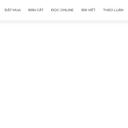
ĐẶT MUA
BẢN CẮT
ĐỌC ONLINE
BÀI VIẾT