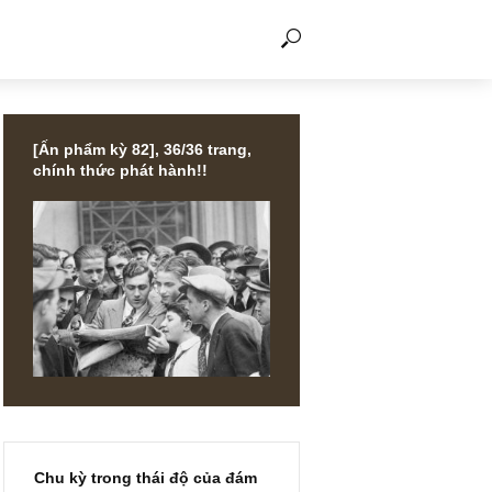
THẢO LUẬN
[Ấn phẩm kỳ 82], 36/36 trang,
chính thức phát hành!!