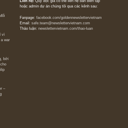
The Golden Newsletter Vietnam
là ấn phẩm đầu
giá trị đầu tiên và duy nhất tại Việt Nam dành cho
 giàu có? Hãy
nhà đầu tư cá nhân. Chúng tôi cam kết đưa đến 
ững cú “fast
đầu tư triết lý đầu tư giá trị nguyên bản, những
ào xứng đáng,
khuyến nghị chất lượng cao và các quan điểm độ
 Charlie Munger
lập và thực tế nhất về thị trường tài chính Việt N
Liên hệ:
Quý độc giả có thể liên hệ ban biên tập
hoặc admin dự án chúng tôi qua các kênh sau:
m đông đối
Fanpage:
facebook.com/goldennewslettervietnam
Email:
safe.team@newslettervietnam.com
Thảo luận:
newslettervietnam.com/thao-luan
 hạn chỉ vì
tocks on a war
đám đông, bởi