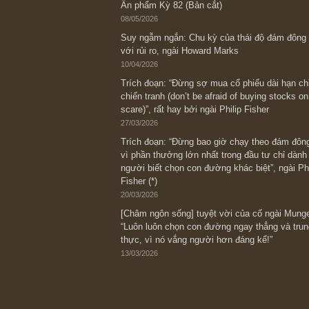
Bài viết gần đây nhất
[Châm ngôn sống] “Làm sao để trở nên
kỷ luật chuẩn bị từng bước một cho nh
spurts”; rồi đến cuối đời, nếu người n
thì ắt sẽ trở nên giàu có (*)” – cố ngài
05/06/2026
Ấn phẩm Kỳ 82 (Bản cắt)
08/05/2026
Suy ngẫm ngắn: Chu kỳ của thái độ đá
với rủi ro, ngài Howard Marks
10/04/2026
Trích đoạn: “Đừng sợ mua cổ phiếu dài
chiến tranh (don’t be afraid of buying s
scare)”, rất hay bởi ngài Philip Fisher
27/03/2026
Trích đoạn: “Đừng bao giờ chạy theo 