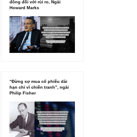
Chu kỳ trong thái độ của đám
đông đối với rủi ro, Ngài
Howard Marks
“Đừng sợ mua cổ phiếu dài
hạn chỉ vì chiến tranh”, ngài
Philip Fisher