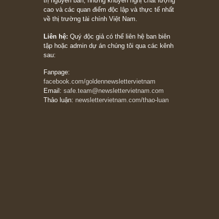
20/03/2026
[Châm ngôn sống] tuyệt vời của cố ngài
Munger – “Luôn luôn chọn con đường ngay
thẳng và trung thực, vì nó vắng người hơn
đáng kể!”
13/03/2026
The Golden Newsletter Vietnam
là ấn phẩm
đầu tư giá trị đầu tiên và duy nhất tại Việt
Nam dành cho nhà đầu tư cá nhân. Chúng tôi
cam kết đưa đến nhà đầu tư triết lý đầu tư giá
trị nguyên bản, những khuyến nghị chất lượng
cao và các quan điểm độc lập và thực tế nhất
về thị trường tài chính Việt Nam.
Liên hệ:
Quý độc giả có thể liên hệ ban biên
tập hoặc admin dự án chúng tôi qua các kênh
sau:
Fanpage:
facebook.com/goldennewslettervietnam