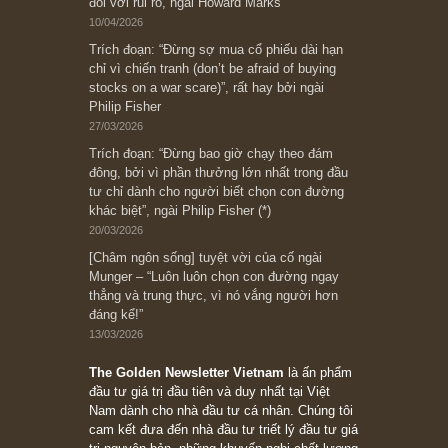
có? Hãy kỷ luật chuẩn bị từng bước một cho
những cú “fast spurts”; rồi đến cuối đời, nếu
người nào xứng đáng, thì ắt sẽ trở nên giàu
có (*)” – cố ngài Charlie Munger
05/06/2026
Ấn phẩm Kỳ 82 (Bản cắt)
08/05/2026
Suy ngẫm ngắn: Chu kỳ của thái độ đám đông
đối với rủi ro, ngài Howard Marks
10/04/2026
Trích đoạn: “Đừng sợ mua cổ phiếu dài hạn
chỉ vì chiến tranh (don’t be afraid of buying
stocks on a war scare)”, rất hay bởi ngài
Philip Fisher
27/03/2026
Trích đoạn: “Đừng bao giờ chạy theo đám
đông, bởi vì phần thưởng lớn nhất trong đầu
tư chỉ dành cho người biết chọn con đường
khác biệt”, ngài Philip Fisher (*)