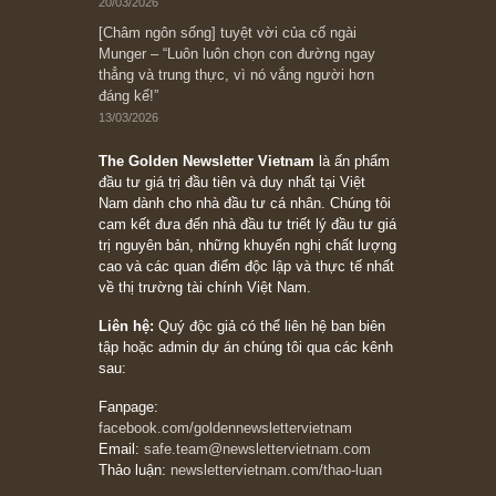
Subscribe ngay (*)
Bài viết gần đây nhất
[Châm ngôn sống] “Làm sao để trở nên giàu
có? Hãy kỷ luật chuẩn bị từng bước một cho
những cú “fast spurts”; rồi đến cuối đời, nếu
người nào xứng đáng, thì ắt sẽ trở nên giàu
có (*)” – cố ngài Charlie Munger
05/06/2026
Ấn phẩm Kỳ 82 (Bản cắt)
08/05/2026
Suy ngẫm ngắn: Chu kỳ của thái độ đám đông
đối với rủi ro, ngài Howard Marks
10/04/2026