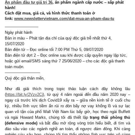
1 COMMENT
Ấn phẩm đầu tư giá trị 36
, ấn phẩm ngành cấp nước – sắp ph
hành!
Cách đặt mua, giá cả, và hình thức thanh toán ở
link:
www.newslettervietnam.com/dat-mua-an-pham-dau-tu
————————–
Ngày phát hành
Bản in màu – Phát tận địa chỉ của quý độc giả trễ nhất thứ 4,
15/07/2020
Bản điện tử – Đọc online tối 7:00 PM Thứ 5, 09/07/2020
Bản điện tử đợt 2 – Đọc online sau khi được cấp quyền ngay lập 
hoặc gửi email/SMS sáng thứ 7 25/06/2020 – cho các độc giả tha
toán muộn.
—————————
Quý độc giả thân mến,
Như đã giải thích trong topic thảo luận cách đây không
(
https://bit.ly/2Vzv2Cj
), từ quý 4 năm ngoái đến đầu năm 2020 
ngay cả trước khi dịch Covid19 xẩy ra – giữa nền kinh tế ở cuố
kỳ, nhiều lĩnh vực tiềm ẩn rủi ro đòn bẩy nợ vay khổng lồ và s