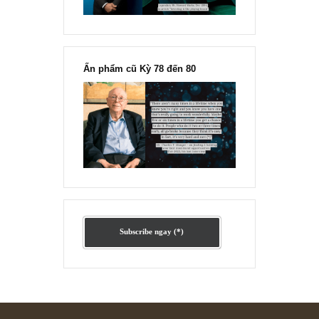
“Đừng sợ mua cổ phiếu dài hạn
chỉ vì chiến tranh”, ngài Philip
Fisher
Ấn phẩm lẻ Kỳ 81 đến 83