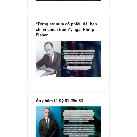
[Ấn phẩm kỳ 82], 36/36 trang,
chính thức phát hành!!
Chu kỳ trong thái độ của đám
đông đối với rủi ro, Ngài Howard
Marks