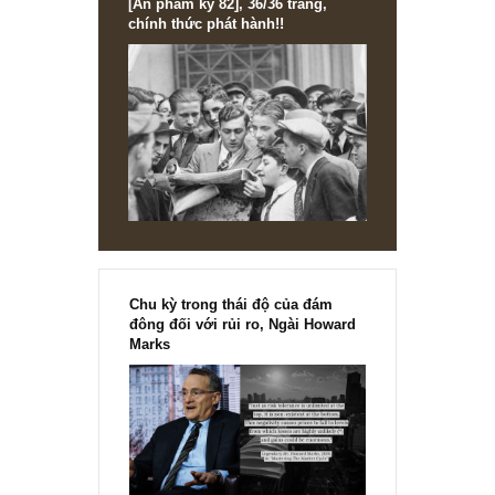
2024, sắp phát hành! Cách đặt mua ấn phẩm đầu tư giá trị The
Golden...
READ MORE
1 comment
Ngành nước sạch Việt Nam: một vài hạn chế &
tầm nhìn tương lai (kỳ 2, kết thúc) – Pip Value
27/10/2020 at 11:14 AM
[…] kỳ 36, "ấn phẩm ngành cấp nước sạch", phát hành
tháng 07.2020 của TGN: https://newslettervietnam.com/an
pham-dau-tu-gia-tri-36/II. Các chỉ tiêu hoạt động & tài chí
đáng chú ý khi phân tích (operating […]