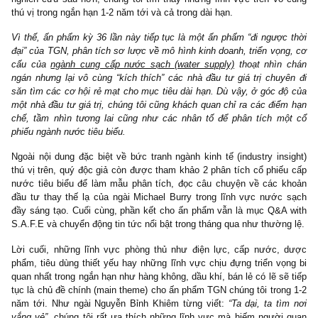
quan vô tận của phố Wall Việt Nam lúc bấy giờ, học theo ngài Bu
và ngài Howard Marks, chúng tôi đã thiết lập
trạng thái phòn
(defensive mode)
và bắt đầu mở rộng vòng tròn hiểu biết, đi t
đào sâu vào các ngành nghề an toàn, đi ngược đám đông. Khi
nghiên cứu sâu hơn, chúng tôi tìm thấy những lĩnh vực trên vô
thú vị trong ngắn hạn 1-2 năm tới và cả trong dài hạn.
Vì thế, ấn phẩm kỳ 36 lần này tiếp tục là một ấn phẩm “đi ngược
đại” của TGN, phân tích sơ lược về mô hình kinh doanh, triển vọn
cấu của
ngành cung cấp nước sạch (water supply)
thoạt nhìn
ngán nhưng lại vô cùng “kích thích” các nhà đầu tư giá trị chuy
săn tìm các cơ hội rẻ mạt cho mục tiêu dài hạn. Dù vậy, ở góc đ
một nhà đầu tư giá trị, chúng tôi cũng khách quan chỉ ra các điể
chế, tầm nhìn tương lai cũng như các nhân tố để phân tích m
phiếu ngành nước tiêu biểu.
Ngoài nội dung đặc biệt về bức tranh ngành kinh tế (industry ins
thú vị trên, quý độc giả còn được tham khảo 2 phân tích cổ phiế
nước tiêu biểu để làm mẫu phân tích, đọc câu chuyện về các 
đầu tư thay thế lạ của ngài Michael Burry trong lĩnh vực nước
đầy sáng tạo. Cuối cùng, phần kết cho ấn phẩm vẫn là mục Q&A