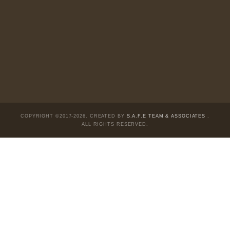
cao và các quan điểm độc lập và thực tế nhất
về thị trường tài chính Việt Nam.
Liên hệ:
Quý độc giả có thể liên hệ ban biên
tập hoặc admin dự án chúng tôi qua các kênh
sau:
Fanpage:
facebook.com/goldennewslettervietnam
Email:
safe.team@newslettervietnam.com
Thảo luận:
newslettervietnam.com/thao-luan