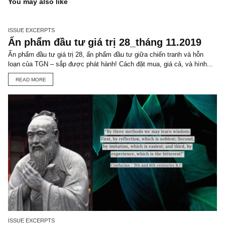
TGN_S.A.F.E Team
Đội biên tập S.A.F.E
VIEW ALL POSTS
You may also like
ISSUE EXCERPTS
Ấn phẩm đầu tư giá trị 28_tháng 11.2019