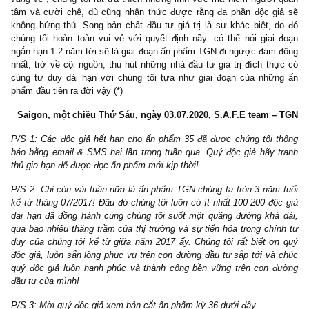
S.A.F.E và chuyển động tin tức nổi bật trong tháng qua như thườn
Lời cuối, những lĩnh vực phòng thủ như điện lực, cấp nước,
phẩm, tiêu dùng thiết yếu hay những lĩnh vực chịu đựng triển vọ
quan nhất trong ngắn hạn như hàng không, dầu khí, bán lẻ có lẽ sẽ
tục là chủ đề chính (main theme) cho ấn phẩm TGN chúng tôi tron
năm tới. Như ngài Nguyễn Bỉnh Khiêm từng viết:
“Ta dại, ta tì
vắng vẻ”
, chúng tôi rất ưa thích những lĩnh vực mà hiếm người
tâm và cười chê, dù cũng nhận thức được rằng đa phần độc g
không hứng thú. Song bản chất đầu tư giá trị là sự khác biệt, 
chúng tôi hoàn toàn vui vẻ với quyết định nầy: có thể nói giai
ngắn hạn 1-2 năm tới sẽ là giai đoạn ấn phẩm TGN đi ngược đám
nhất, trở về cội nguồn, thu hút những nhà đầu tư giá trị đích th
cùng tư duy dài hạn với chúng tôi tựa như giai đoạn của nhữ
phẩm đầu tiên ra đời vậy (*)
Saigon, một chiều Thứ Sáu, ngày 03.07.2020, S.A.F.E team 
P/S 1: Các độc giả hết hạn cho ấn phẩm 35 đã được chúng tôi 
báo bằng email & SMS hai lần trong tuần qua. Quý độc giả hãy 
thủ gia hạn để được đọc ấn phẩm mới kịp thời!