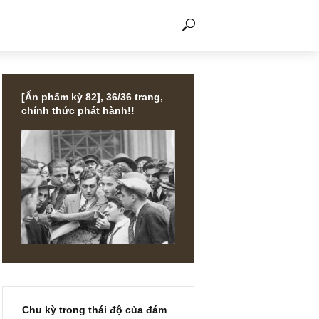
THẢO LUẬN
[Ấn phẩm kỳ 82], 36/36 trang,
chính thức phát hành!!