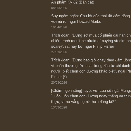
Bài viết gần đây nhất
[Châm ngôn sống] “Làm sao để trở nên
kỷ luật chuẩn bị từng bước một cho nh
spurts”; rồi đến cuối đời, nếu người n
thì ắt sẽ trở nên giàu có (*)” – cố ngài
05/06/2026
Ấn phẩm Kỳ 82 (Bản cắt)
08/05/2026
Suy ngẫm ngắn: Chu kỳ của thái độ đá
với rủi ro, ngài Howard Marks
10/04/2026
Trích đoạn: “Đừng sợ mua cổ phiếu dài
chiến tranh (don’t be afraid of buying s
scare)”, rất hay bởi ngài Philip Fisher
27/03/2026
Trích đoạn: “Đừng bao giờ chạy theo 