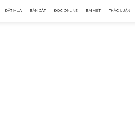
ĐẶT MUA
BẢN CẮT
ĐỌC ONLINE
BÀI VIẾT