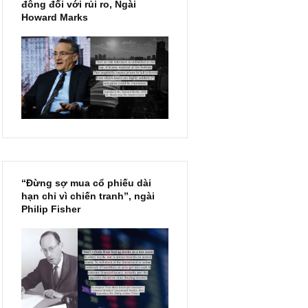
Chu kỳ trong thái độ của đám
đông đối với rủi ro, Ngài
Howard Marks
“Đừng sợ mua cổ phiếu dài
hạn chỉ vì chiến tranh”, ngài
Philip Fisher