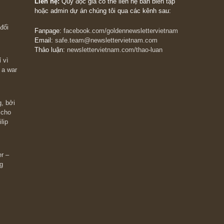
The Golden Newsletter Vietnam
là ấn phẩm đầu
giá trị đầu tiên và duy nhất tại Việt Nam dành cho
 giàu có? Hãy
nhà đầu tư cá nhân. Chúng tôi cam kết đưa đến 
ững cú “fast
đầu tư triết lý đầu tư giá trị nguyên bản, những
ào xứng đáng,
khuyến nghị chất lượng cao và các quan điểm độ
 Charlie Munger
lập và thực tế nhất về thị trường tài chính Việt N
Liên hệ:
Quý độc giả có thể liên hệ ban biên tập
hoặc admin dự án chúng tôi qua các kênh sau:
m đông đối
Fanpage:
facebook.com/goldennewslettervietnam
Email:
safe.team@newslettervietnam.com
Thảo luận:
newslettervietnam.com/thao-luan
 hạn chỉ vì
tocks on a war
đám đông, bởi