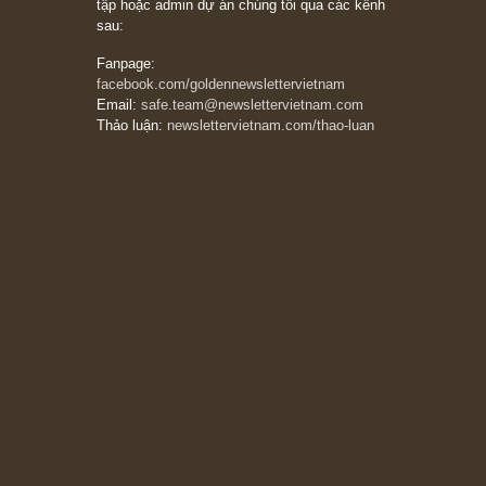
Munger – “Luôn luôn chọn con đường ngay
thẳng và trung thực, vì nó vắng người hơn
đáng kể!”
13/03/2026
The Golden Newsletter Vietnam
là ấn phẩm
đầu tư giá trị đầu tiên và duy nhất tại Việt
Nam dành cho nhà đầu tư cá nhân. Chúng tôi
cam kết đưa đến nhà đầu tư triết lý đầu tư giá
trị nguyên bản, những khuyến nghị chất lượng
cao và các quan điểm độc lập và thực tế nhất
về thị trường tài chính Việt Nam.
Liên hệ:
Quý độc giả có thể liên hệ ban biên
tập hoặc admin dự án chúng tôi qua các kênh
sau:
Fanpage:
facebook.com/goldennewslettervietnam
Email:
safe.team@newslettervietnam.com
Thảo luận:
newslettervietnam.com/thao-luan