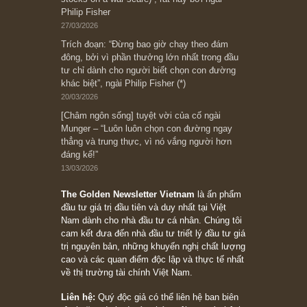
người nào xứng đáng, thì ắt sẽ trở nên giàu
có (*)” – cố ngài Charlie Munger
05/06/2026
Ấn phẩm Kỳ 82 (Bản cắt)
08/05/2026
Suy ngẫm ngắn: Chu kỳ của thái độ đám đông
đối với rủi ro, ngài Howard Marks
10/04/2026
Trích đoạn: “Đừng sợ mua cổ phiếu dài hạn
chỉ vì chiến tranh (don’t be afraid of buying
stocks on a war scare)”, rất hay bởi ngài
Philip Fisher
27/03/2026
Trích đoạn: “Đừng bao giờ chạy theo đám
đông, bởi vì phần thưởng lớn nhất trong đầu
tư chỉ dành cho người biết chọn con đường
khác biệt”, ngài Philip Fisher (*)
20/03/2026
[Châm ngôn sống] tuyệt vời của cố ngài