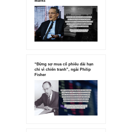
Chu kỳ trong thái độ của đám
đông đối với rủi ro, Ngài Howard
Marks
“Đừng sợ mua cổ phiếu dài hạn
chỉ vì chiến tranh”, ngài Philip
Fisher