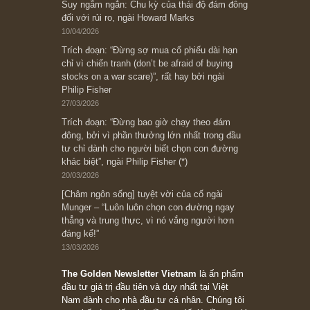
[Châm ngôn sống] “Làm sao để trở nên giàu
có? Hãy kỷ luật chuẩn bị từng bước một cho
những cú “fast spurts”; rồi đến cuối đời, nếu
người nào xứng đáng, thì ắt sẽ trở nên giàu
có (*)” – cố ngài Charlie Munger
05/06/2026
Ấn phẩm Kỳ 82 (Bản cắt)
08/05/2026
Suy ngẫm ngắn: Chu kỳ của thái độ đám đông
đối với rủi ro, ngài Howard Marks
10/04/2026
Trích đoạn: “Đừng sợ mua cổ phiếu dài hạn
chỉ vì chiến tranh (don’t be afraid of buying
stocks on a war scare)”, rất hay bởi ngài
Philip Fisher
27/03/2026
Trích đoạn: “Đừng bao giờ chạy theo đám
đông, bởi vì phần thưởng lớn nhất trong đầu
tư chỉ dành cho người biết chọn con đường