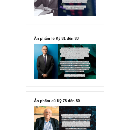
Fisher
Ấn phẩm lẻ Kỳ 81 đến 83