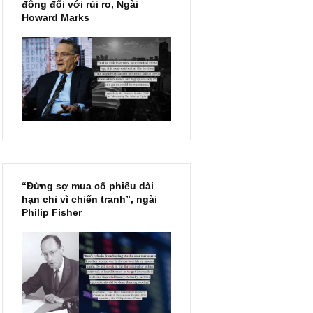
Chu kỳ trong thái độ của đám
đông đối với rủi ro, Ngài
Howard Marks
“Đừng sợ mua cổ phiếu dài
hạn chỉ vì chiến tranh”, ngài
Philip Fisher