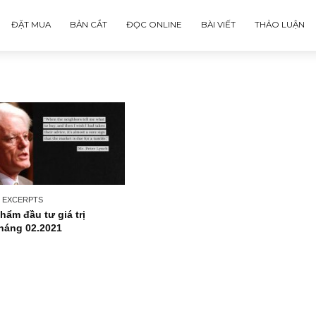
ĐẶT MUA
BẢN CẮT
ĐỌC ONLINE
BÀI VIẾT
ISSUE EXCERPTS
Ấn phẩm đầu tư giá trị
43_tháng 02.2021