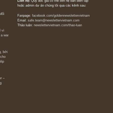
The Golden Newsletter Vietnam
là ấn phẩm đầu
giá trị đầu tiên và duy nhất tại Việt Nam dành cho
 giàu có? Hãy
nhà đầu tư cá nhân. Chúng tôi cam kết đưa đến 
ững cú “fast
đầu tư triết lý đầu tư giá trị nguyên bản, những
ào xứng đáng,
khuyến nghị chất lượng cao và các quan điểm độ
 Charlie Munger
lập và thực tế nhất về thị trường tài chính Việt N
Liên hệ:
Quý độc giả có thể liên hệ ban biên tập
hoặc admin dự án chúng tôi qua các kênh sau:
m đông đối
Fanpage:
facebook.com/goldennewslettervietnam
Email:
safe.team@newslettervietnam.com
Thảo luận:
newslettervietnam.com/thao-luan
 hạn chỉ vì
tocks on a war
đám đông, bởi