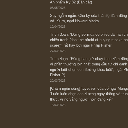
Bài viết gần đây nhất
[Châm ngôn sống] “Làm sao để trở nên
kỷ luật chuẩn bị từng bước một cho nh
spurts”; rồi đến cuối đời, nếu người n
thì ắt sẽ trở nên giàu có (*)” – cố ngài
05/06/2026
Ấn phẩm Kỳ 82 (Bản cắt)
08/05/2026
Suy ngẫm ngắn: Chu kỳ của thái độ đá
với rủi ro, ngài Howard Marks
10/04/2026
Trích đoạn: “Đừng sợ mua cổ phiếu dài
chiến tranh (don’t be afraid of buying s
scare)”, rất hay bởi ngài Philip Fisher
27/03/2026
Trích đoạn: “Đừng bao giờ chạy theo 