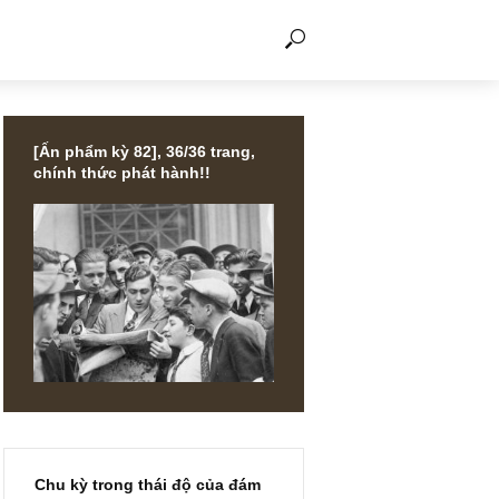
THẢO LUẬN
[Ấn phẩm kỳ 82], 36/36 trang,
chính thức phát hành!!