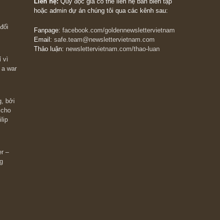
The Golden Newsletter Vietnam
là ấn phẩm đầu
giá trị đầu tiên và duy nhất tại Việt Nam dành cho
 giàu có? Hãy
nhà đầu tư cá nhân. Chúng tôi cam kết đưa đến 
ững cú “fast
đầu tư triết lý đầu tư giá trị nguyên bản, những
ào xứng đáng,
khuyến nghị chất lượng cao và các quan điểm độ
 Charlie Munger
lập và thực tế nhất về thị trường tài chính Việt N
Liên hệ:
Quý độc giả có thể liên hệ ban biên tập
hoặc admin dự án chúng tôi qua các kênh sau:
m đông đối
Fanpage:
facebook.com/goldennewslettervietnam
Email:
safe.team@newslettervietnam.com
Thảo luận:
newslettervietnam.com/thao-luan
 hạn chỉ vì
tocks on a war
đám đông, bởi