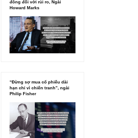
Chu kỳ trong thái độ của đám
đông đối với rủi ro, Ngài
Howard Marks
“Đừng sợ mua cổ phiếu dài
hạn chỉ vì chiến tranh”, ngài
Philip Fisher