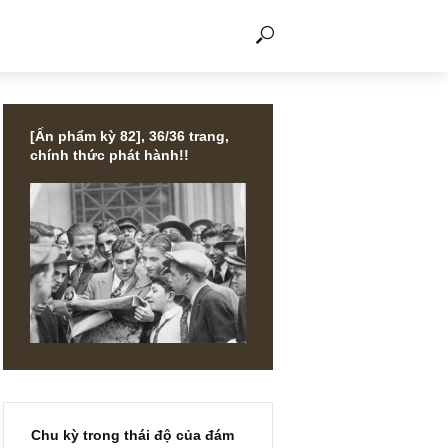
THẢO LUẬN
[Ấn phẩm kỳ 82], 36/36 trang,
chính thức phát hành!!