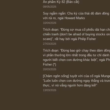
Bài viết gần đây nhất
[Châm ngôn sống] “Làm sao để trở nên
kỷ luật chuẩn bị từng bước một cho nh
spurts”; rồi đến cuối đời, nếu người n
thì ắt sẽ trở nên giàu có (*)” – cố ngài
05/06/2026
Ấn phẩm Kỳ 82 (Bản cắt)
08/05/2026
Suy ngẫm ngắn: Chu kỳ của thái độ đá
với rủi ro, ngài Howard Marks
10/04/2026
Trích đoạn: “Đừng sợ mua cổ phiếu dài
chiến tranh (don’t be afraid of buying s
scare)”, rất hay bởi ngài Philip Fisher
27/03/2026
Trích đoạn: “Đừng bao giờ chạy theo 