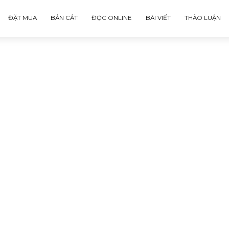
ĐẶT MUA
BẢN CẮT
ĐỌC ONLINE
BÀI VIẾT