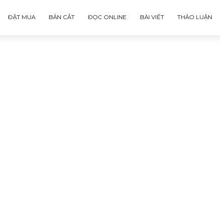
ĐẶT MUA
BẢN CẮT
ĐỌC ONLINE
BÀI VIẾT
isks