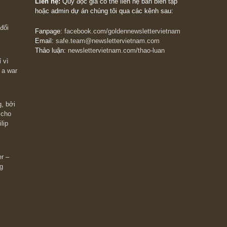
The Golden Newsletter Vietnam
là ấn phẩm đầu
giá trị đầu tiên và duy nhất tại Việt Nam dành cho
 giàu có? Hãy
nhà đầu tư cá nhân. Chúng tôi cam kết đưa đến 
ững cú “fast
đầu tư triết lý đầu tư giá trị nguyên bản, những
ào xứng đáng,
khuyến nghị chất lượng cao và các quan điểm độ
 Charlie Munger
lập và thực tế nhất về thị trường tài chính Việt N
Liên hệ:
Quý độc giả có thể liên hệ ban biên tập
hoặc admin dự án chúng tôi qua các kênh sau:
m đông đối
Fanpage:
facebook.com/goldennewslettervietnam
Email:
safe.team@newslettervietnam.com
Thảo luận:
newslettervietnam.com/thao-luan
 hạn chỉ vì
tocks on a war
đám đông, bởi