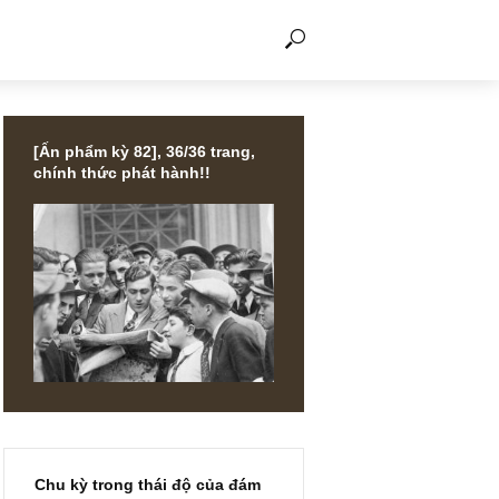
THẢO LUẬN
[Ấn phẩm kỳ 82], 36/36 trang,
chính thức phát hành!!