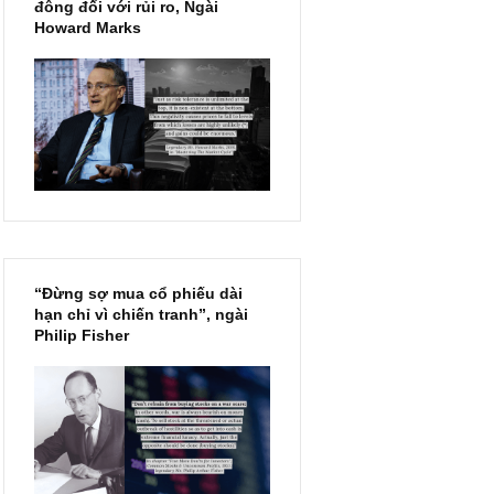
Chu kỳ trong thái độ của đám
đông đối với rủi ro, Ngài
Howard Marks
“Đừng sợ mua cổ phiếu dài
hạn chỉ vì chiến tranh”, ngài
Philip Fisher