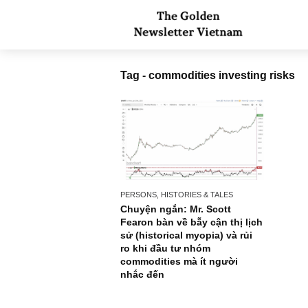
Tag - commodities investing r
PERSONS, HISTORIES & TALES
Chuyện ngắn: Mr. Scott
Fearon bàn về bẫy cận thị lịch
sử (historical myopia) và rủi
ro khi đầu tư nhóm
commodities mà ít người
nhắc đến