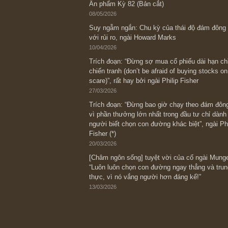
Bài viết gần đây nhất
[Châm ngôn sống] “Làm sao để trở nên
kỷ luật chuẩn bị từng bước một cho nh
spurts”; rồi đến cuối đời, nếu người n
thì ắt sẽ trở nên giàu có (*)” – cố ngài
05/06/2026
Ấn phẩm Kỳ 82 (Bản cắt)
08/05/2026
Suy ngẫm ngắn: Chu kỳ của thái độ đá
với rủi ro, ngài Howard Marks
10/04/2026
Trích đoạn: “Đừng sợ mua cổ phiếu dài
chiến tranh (don’t be afraid of buying s
scare)”, rất hay bởi ngài Philip Fisher
27/03/2026
Trích đoạn: “Đừng bao giờ chạy theo 