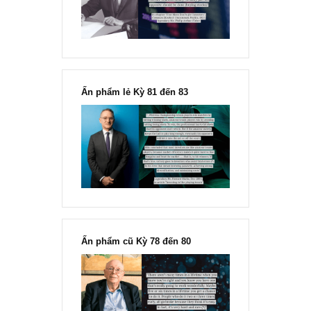
Fisher
Ấn phẩm lẻ Kỳ 81 đến 83