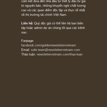
khác biệt”, ngài Philip Fisher (*)
20/03/2026
[Châm ngôn sống] tuyệt vời của cố ngài
Munger – “Luôn luôn chọn con đường ngay
thẳng và trung thực, vì nó vắng người hơn
đáng kể!”
13/03/2026
The Golden Newsletter Vietnam
là ấn phẩm
đầu tư giá trị đầu tiên và duy nhất tại Việt
Nam dành cho nhà đầu tư cá nhân. Chúng tôi
cam kết đưa đến nhà đầu tư triết lý đầu tư giá
trị nguyên bản, những khuyến nghị chất lượng
cao và các quan điểm độc lập và thực tế nhất
về thị trường tài chính Việt Nam.
Liên hệ:
Quý độc giả có thể liên hệ ban biên
tập hoặc admin dự án chúng tôi qua các kênh
sau:
Fanpage: