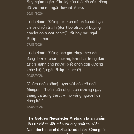
[Châm ngôn sống] “Làm sao để trở nên giàu
có? Hãy kỷ luật chuẩn bị từng bước một cho
những cú “fast spurts”; rồi đến cuối đời, nếu
người nào xứng đáng, thì ắt sẽ trở nên giàu
có (*)” – cố ngài Charlie Munger
05/06/2026
Ấn phẩm Kỳ 82 (Bản cắt)
08/05/2026
Suy ngẫm ngắn: Chu kỳ của thái độ đám đông
đối với rủi ro, ngài Howard Marks
10/04/2026
Trích đoạn: “Đừng sợ mua cổ phiếu dài hạn
chỉ vì chiến tranh (don’t be afraid of buying
stocks on a war scare)”, rất hay bởi ngài
Philip Fisher
27/03/2026
Trích đoạn: “Đừng bao giờ chạy theo đám
đông, bởi vì phần thưởng lớn nhất trong đầu
tư chỉ dành cho người biết chọn con đường