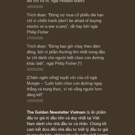
có? Hãy kỷ luật chuẩn bị từng bước một cho
những cú “fast spurts”; rồi đến cuối đời, nếu
người nào xứng đáng, thì ắt sẽ trở nên giàu
có (*)” – cố ngài Charlie Munger
05/06/2026
Ấn phẩm Kỳ 82 (Bản cắt)
08/05/2026
Suy ngẫm ngắn: Chu kỳ của thái độ đám đông
đối với rủi ro, ngài Howard Marks
10/04/2026
Trích đoạn: “Đừng sợ mua cổ phiếu dài hạn
chỉ vì chiến tranh (don’t be afraid of buying
stocks on a war scare)”, rất hay bởi ngài
Philip Fisher
27/03/2026
Trích đoạn: “Đừng bao giờ chạy theo đám
đông, bởi vì phần thưởng lớn nhất trong đầu
tư chỉ dành cho người biết chọn con đường
khác biệt”, ngài Philip Fisher (*)