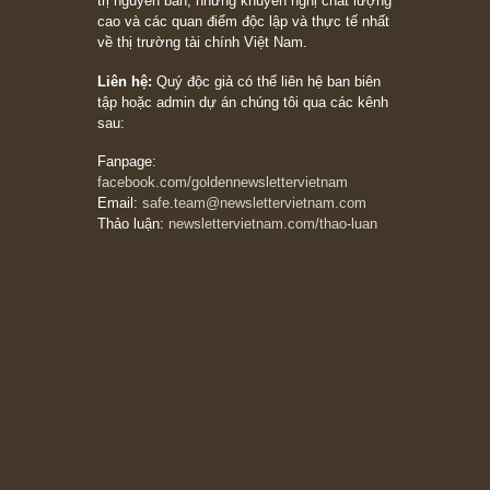
20/03/2026
[Châm ngôn sống] tuyệt vời của cố ngài
Munger – “Luôn luôn chọn con đường ngay
thẳng và trung thực, vì nó vắng người hơn
đáng kể!”
13/03/2026
The Golden Newsletter Vietnam
là ấn phẩm
đầu tư giá trị đầu tiên và duy nhất tại Việt
Nam dành cho nhà đầu tư cá nhân. Chúng tôi
cam kết đưa đến nhà đầu tư triết lý đầu tư giá
trị nguyên bản, những khuyến nghị chất lượng
cao và các quan điểm độc lập và thực tế nhất
về thị trường tài chính Việt Nam.
Liên hệ:
Quý độc giả có thể liên hệ ban biên
tập hoặc admin dự án chúng tôi qua các kênh
sau:
Fanpage:
facebook.com/goldennewslettervietnam