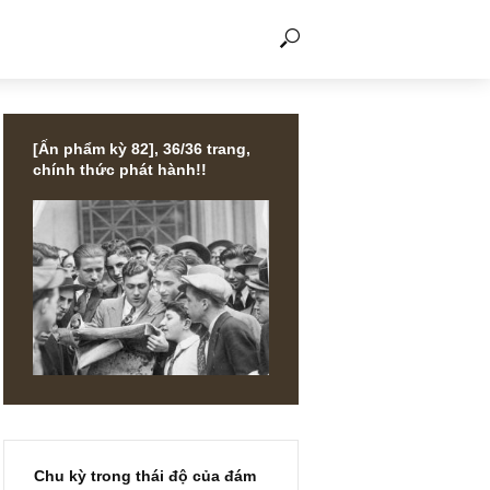
THẢO LUẬN
[Ấn phẩm kỳ 82], 36/36 trang,
chính thức phát hành!!