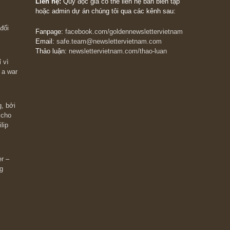
The Golden Newsletter Vietnam
là ấn phẩm đầu
giá trị đầu tiên và duy nhất tại Việt Nam dành cho
 giàu có? Hãy
nhà đầu tư cá nhân. Chúng tôi cam kết đưa đến 
ững cú “fast
đầu tư triết lý đầu tư giá trị nguyên bản, những
ào xứng đáng,
khuyến nghị chất lượng cao và các quan điểm độ
 Charlie Munger
lập và thực tế nhất về thị trường tài chính Việt N
Liên hệ:
Quý độc giả có thể liên hệ ban biên tập
hoặc admin dự án chúng tôi qua các kênh sau:
m đông đối
Fanpage:
facebook.com/goldennewslettervietnam
Email:
safe.team@newslettervietnam.com
Thảo luận:
newslettervietnam.com/thao-luan
 hạn chỉ vì
tocks on a war
đám đông, bởi