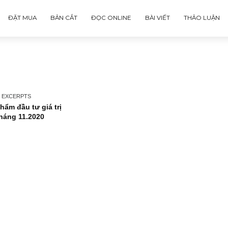
ĐẶT MUA
BẢN CẮT
ĐỌC ONLINE
BÀI VIẾT
ary
ISSUE EXCERPTS
Ấn phẩm đầu tư giá trị
40_tháng 11.2020