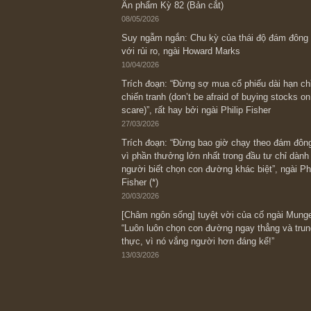
Bài viết gần đây nhất
[Châm ngôn sống] “Làm sao để trở nên
kỷ luật chuẩn bị từng bước một cho nh
spurts”; rồi đến cuối đời, nếu người n
thì ắt sẽ trở nên giàu có (*)” – cố ngài
05/06/2026
Ấn phẩm Kỳ 82 (Bản cắt)
08/05/2026
Suy ngẫm ngắn: Chu kỳ của thái độ đá
với rủi ro, ngài Howard Marks
10/04/2026
Trích đoạn: “Đừng sợ mua cổ phiếu dài
chiến tranh (don’t be afraid of buying s
scare)”, rất hay bởi ngài Philip Fisher
27/03/2026
Trích đoạn: “Đừng bao giờ chạy theo 