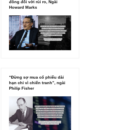
Chu kỳ trong thái độ của đám
đông đối với rủi ro, Ngài
Howard Marks
“Đừng sợ mua cổ phiếu dài
hạn chỉ vì chiến tranh”, ngài
Philip Fisher