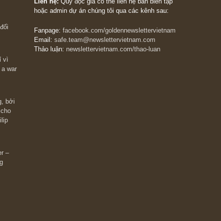
The Golden Newsletter Vietnam
là ấn phẩm đầu
giá trị đầu tiên và duy nhất tại Việt Nam dành cho
 giàu có? Hãy
nhà đầu tư cá nhân. Chúng tôi cam kết đưa đến 
ững cú “fast
đầu tư triết lý đầu tư giá trị nguyên bản, những
ào xứng đáng,
khuyến nghị chất lượng cao và các quan điểm độ
 Charlie Munger
lập và thực tế nhất về thị trường tài chính Việt N
Liên hệ:
Quý độc giả có thể liên hệ ban biên tập
hoặc admin dự án chúng tôi qua các kênh sau:
m đông đối
Fanpage:
facebook.com/goldennewslettervietnam
Email:
safe.team@newslettervietnam.com
Thảo luận:
newslettervietnam.com/thao-luan
 hạn chỉ vì
tocks on a war
đám đông, bởi