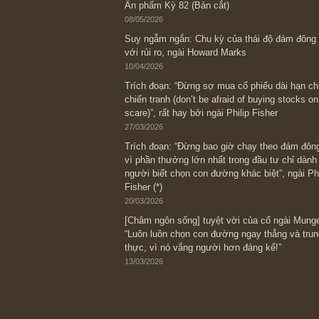
Bài viết gần đây nhất
[Châm ngôn sống] “Làm sao để trở nên
kỷ luật chuẩn bị từng bước một cho nh
spurts”; rồi đến cuối đời, nếu người n
thì ắt sẽ trở nên giàu có (*)” – cố ngài
05/06/2026
Ấn phẩm Kỳ 82 (Bản cắt)
08/05/2026
Suy ngẫm ngắn: Chu kỳ của thái độ đá
với rủi ro, ngài Howard Marks
10/04/2026
Trích đoạn: “Đừng sợ mua cổ phiếu dài
chiến tranh (don’t be afraid of buying s
scare)”, rất hay bởi ngài Philip Fisher
27/03/2026
Trích đoạn: “Đừng bao giờ chạy theo 