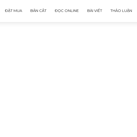
ĐẶT MUA
BẢN CẮT
ĐỌC ONLINE
BÀI VIẾT