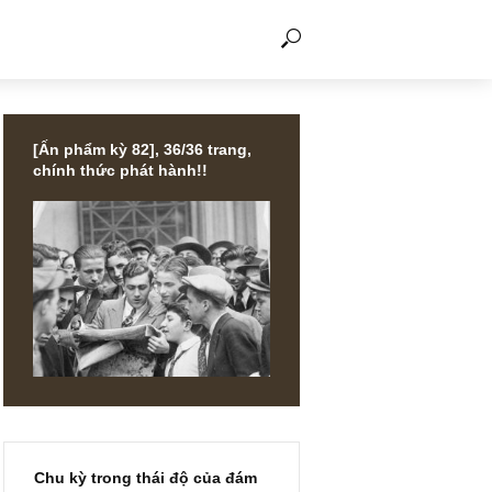
THẢO LUẬN
[Ấn phẩm kỳ 82], 36/36 trang,
chính thức phát hành!!