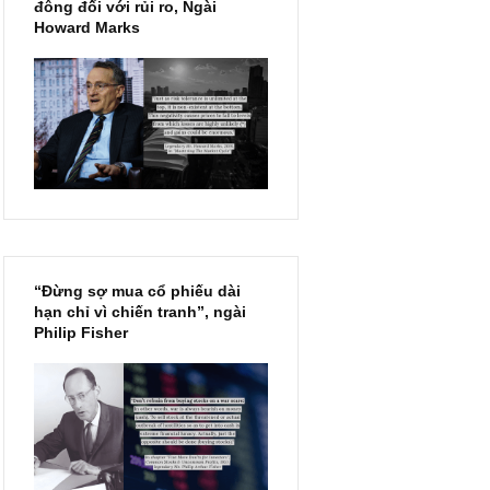
Chu kỳ trong thái độ của đám
đông đối với rủi ro, Ngài
Howard Marks
“Đừng sợ mua cổ phiếu dài
hạn chỉ vì chiến tranh”, ngài
Philip Fisher