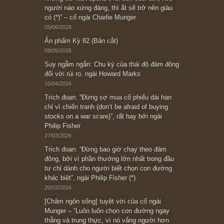
Bài viết gần đây nhất
[Châm ngôn sống] “Làm sao để trở nên giàu
có? Hãy kỷ luật chuẩn bị từng bước một cho
những cú “fast spurts”; rồi đến cuối đời, nếu
người nào xứng đáng, thì ắt sẽ trở nên giàu
có (*)” – cố ngài Charlie Munger
05/06/2026
Ấn phẩm Kỳ 82 (Bản cắt)
08/05/2026
Suy ngẫm ngắn: Chu kỳ của thái độ đám đông
đối với rủi ro, ngài Howard Marks
10/04/2026
Trích đoạn: “Đừng sợ mua cổ phiếu dài hạn
chỉ vì chiến tranh (don’t be afraid of buying