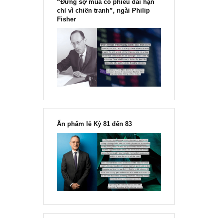
“Đừng sợ mua cổ phiếu dài hạn
chỉ vì chiến tranh”, ngài Philip
Fisher
Ấn phẩm lẻ Kỳ 81 đến 83