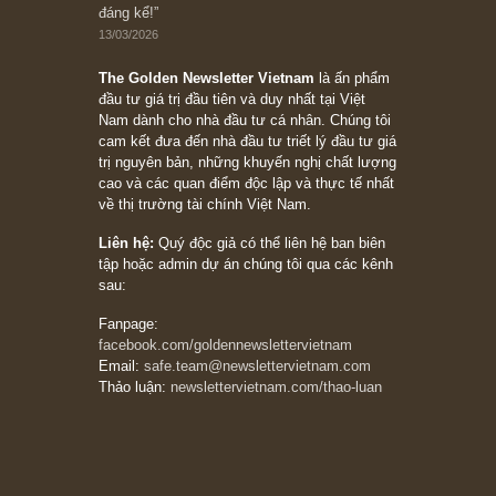
stocks on a war scare)”, rất hay bởi ngài
Philip Fisher
27/03/2026
Trích đoạn: “Đừng bao giờ chạy theo đám
đông, bởi vì phần thưởng lớn nhất trong đầu
tư chỉ dành cho người biết chọn con đường
khác biệt”, ngài Philip Fisher (*)
20/03/2026
[Châm ngôn sống] tuyệt vời của cố ngài
Munger – “Luôn luôn chọn con đường ngay
thẳng và trung thực, vì nó vắng người hơn
đáng kể!”
13/03/2026
The Golden Newsletter Vietnam
là ấn phẩm
đầu tư giá trị đầu tiên và duy nhất tại Việt
Nam dành cho nhà đầu tư cá nhân. Chúng tôi
cam kết đưa đến nhà đầu tư triết lý đầu tư giá
trị nguyên bản, những khuyến nghị chất lượng
cao và các quan điểm độc lập và thực tế nhất