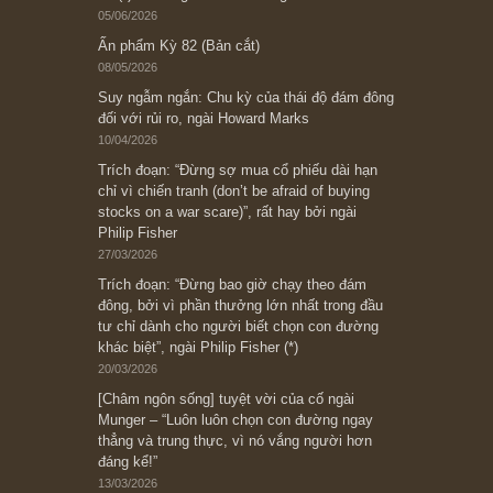
Subscribe ngay (*)
Bài viết gần đây nhất
[Châm ngôn sống] “Làm sao để trở nên giàu
có? Hãy kỷ luật chuẩn bị từng bước một cho
những cú “fast spurts”; rồi đến cuối đời, nếu
người nào xứng đáng, thì ắt sẽ trở nên giàu
có (*)” – cố ngài Charlie Munger
05/06/2026
Ấn phẩm Kỳ 82 (Bản cắt)
08/05/2026
Suy ngẫm ngắn: Chu kỳ của thái độ đám đông
đối với rủi ro, ngài Howard Marks
10/04/2026