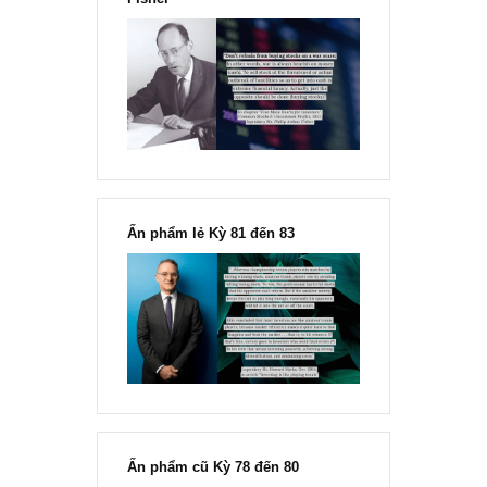
“Đừng sợ mua cổ phiếu dài hạn
chỉ vì chiến tranh”, ngài Philip
Fisher
Ấn phẩm lẻ Kỳ 81 đến 83