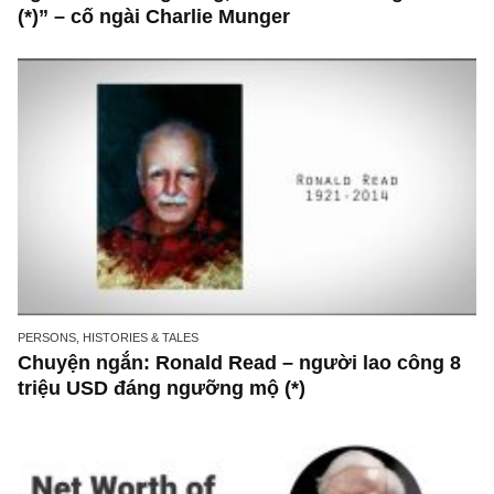
những cú “fast spurts”; rồi đến cuối đời, nếu
người nào xứng đáng, thì ắt sẽ trở nên giàu 
(*)” – cố ngài Charlie Munger
PERSONS, HISTORIES & TALES
Chuyện ngắn: Ronald Read – người lao công
triệu USD đáng ngưỡng mộ (*)