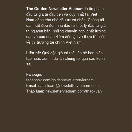
Trích đoạn: “Đừng sợ mua cổ phiếu dài hạn
chỉ vì chiến tranh (don’t be afraid of buying
stocks on a war scare)”, rất hay bởi ngài
Philip Fisher
27/03/2026
Trích đoạn: “Đừng bao giờ chạy theo đám
đông, bởi vì phần thưởng lớn nhất trong đầu
tư chỉ dành cho người biết chọn con đường
khác biệt”, ngài Philip Fisher (*)
20/03/2026
[Châm ngôn sống] tuyệt vời của cố ngài
Munger – “Luôn luôn chọn con đường ngay
thẳng và trung thực, vì nó vắng người hơn
đáng kể!”
13/03/2026
The Golden Newsletter Vietnam
là ấn phẩm
đầu tư giá trị đầu tiên và duy nhất tại Việt
Nam dành cho nhà đầu tư cá nhân. Chúng tôi
cam kết đưa đến nhà đầu tư triết lý đầu tư giá