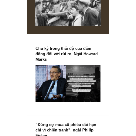
[Ấn phẩm kỳ 82], 36/36 trang,
chính thức phát hành!!
Chu kỳ trong thái độ của đám
đông đối với rủi ro, Ngài Howard
Marks