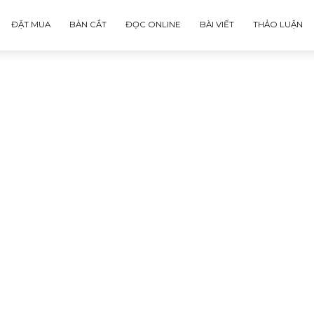
ĐẶT MUA
BẢN CẮT
ĐỌC ONLINE
BÀI VIẾT