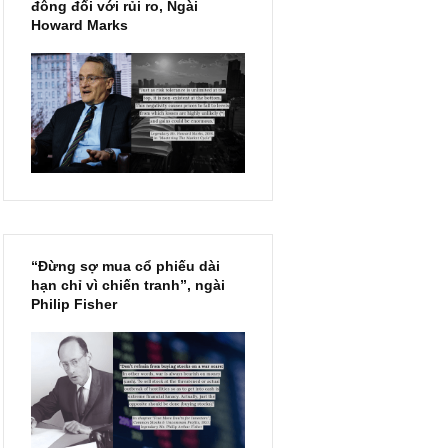
Chu kỳ trong thái độ của đám
đông đối với rủi ro, Ngài
Howard Marks
“Đừng sợ mua cổ phiếu dài
hạn chỉ vì chiến tranh”, ngài
Philip Fisher