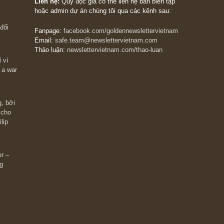
The Golden Newsletter Vietnam
là ấn phẩm đầu
giá trị đầu tiên và duy nhất tại Việt Nam dành cho
 giàu có? Hãy
nhà đầu tư cá nhân. Chúng tôi cam kết đưa đến 
ững cú “fast
đầu tư triết lý đầu tư giá trị nguyên bản, những
ào xứng đáng,
khuyến nghị chất lượng cao và các quan điểm độ
 Charlie Munger
lập và thực tế nhất về thị trường tài chính Việt N
Liên hệ:
Quý độc giả có thể liên hệ ban biên tập
hoặc admin dự án chúng tôi qua các kênh sau:
m đông đối
Fanpage:
facebook.com/goldennewslettervietnam
Email:
safe.team@newslettervietnam.com
Thảo luận:
newslettervietnam.com/thao-luan
 hạn chỉ vì
tocks on a war
đám đông, bởi