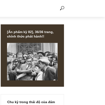
THẢO LUẬN
[Ấn phẩm kỳ 82], 36/36 trang,
chính thức phát hành!!