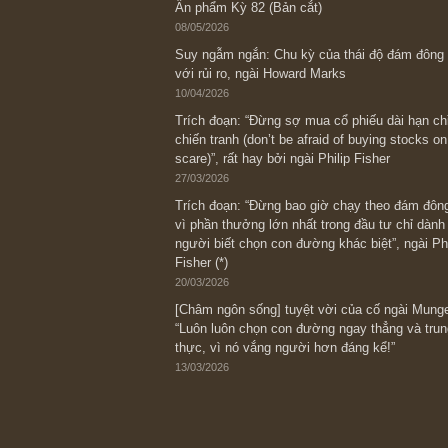
Bài viết gần đây nhất
[Châm ngôn sống] “Làm sao để trở nên
kỷ luật chuẩn bị từng bước một cho nh
spurts”; rồi đến cuối đời, nếu người n
thì ắt sẽ trở nên giàu có (*)” – cố ngài
05/06/2026
Ấn phẩm Kỳ 82 (Bản cắt)
08/05/2026
Suy ngẫm ngắn: Chu kỳ của thái độ đá
với rủi ro, ngài Howard Marks
10/04/2026
Trích đoạn: “Đừng sợ mua cổ phiếu dài
chiến tranh (don’t be afraid of buying s
scare)”, rất hay bởi ngài Philip Fisher
27/03/2026
Trích đoạn: “Đừng bao giờ chạy theo 