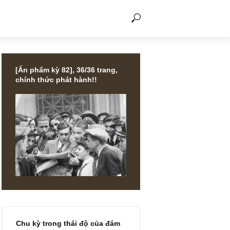
THẢO LUẬN
[Ấn phẩm kỳ 82], 36/36 trang,
chính thức phát hành!!