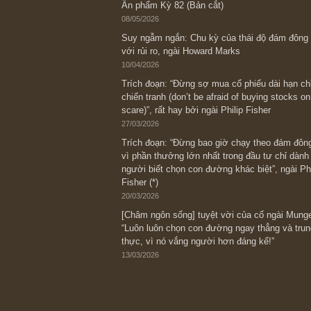
Bài viết gần đây nhất
[Châm ngôn sống] “Làm sao để trở nên
kỷ luật chuẩn bị từng bước một cho nh
spurts”; rồi đến cuối đời, nếu người n
thì ắt sẽ trở nên giàu có (*)” – cố ngài
05/06/2026
Ấn phẩm Kỳ 82 (Bản cắt)
08/05/2026
Suy ngẫm ngắn: Chu kỳ của thái độ đá
với rủi ro, ngài Howard Marks
10/04/2026
Trích đoạn: “Đừng sợ mua cổ phiếu dài
chiến tranh (don’t be afraid of buying s
scare)”, rất hay bởi ngài Philip Fisher
27/03/2026
Trích đoạn: “Đừng bao giờ chạy theo 