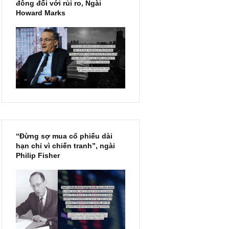
Chu kỳ trong thái độ của đám
đông đối với rủi ro, Ngài
Howard Marks
“Đừng sợ mua cổ phiếu dài
hạn chỉ vì chiến tranh”, ngài
Philip Fisher