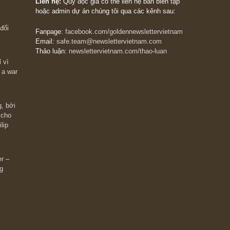
The Golden Newsletter Vietnam
là ấn phẩm đầu
giá trị đầu tiên và duy nhất tại Việt Nam dành cho
 giàu có? Hãy
nhà đầu tư cá nhân. Chúng tôi cam kết đưa đến 
ững cú “fast
đầu tư triết lý đầu tư giá trị nguyên bản, những
ào xứng đáng,
khuyến nghị chất lượng cao và các quan điểm độ
 Charlie Munger
lập và thực tế nhất về thị trường tài chính Việt N
Liên hệ:
Quý độc giả có thể liên hệ ban biên tập
hoặc admin dự án chúng tôi qua các kênh sau:
m đông đối
Fanpage:
facebook.com/goldennewslettervietnam
Email:
safe.team@newslettervietnam.com
Thảo luận:
newslettervietnam.com/thao-luan
 hạn chỉ vì
tocks on a war
đám đông, bởi