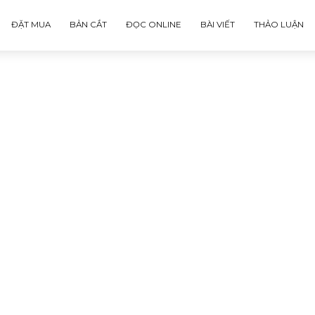
ĐẶT MUA
BẢN CẮT
ĐỌC ONLINE
BÀI VIẾT