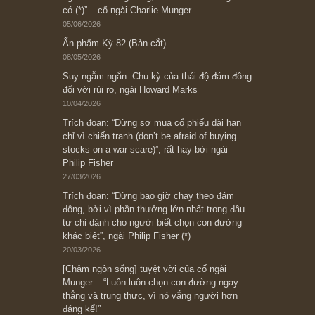
Subscribe ngay (*)
Bài viết gần đây nhất
[Châm ngôn sống] “Làm sao để trở nên giàu
có? Hãy kỷ luật chuẩn bị từng bước một cho
những cú “fast spurts”; rồi đến cuối đời, nếu
người nào xứng đáng, thì ắt sẽ trở nên giàu
có (*)” – cố ngài Charlie Munger
05/06/2026
Ấn phẩm Kỳ 82 (Bản cắt)
08/05/2026
Suy ngẫm ngắn: Chu kỳ của thái độ đám đông
đối với rủi ro, ngài Howard Marks
10/04/2026
Trích đoạn: “Đừng sợ mua cổ phiếu dài hạn