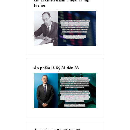
“Đừng sợ mua cổ phiếu dài hạn
chỉ vì chiến tranh”, ngài Philip
Fisher
Ấn phẩm lẻ Kỳ 81 đến 83