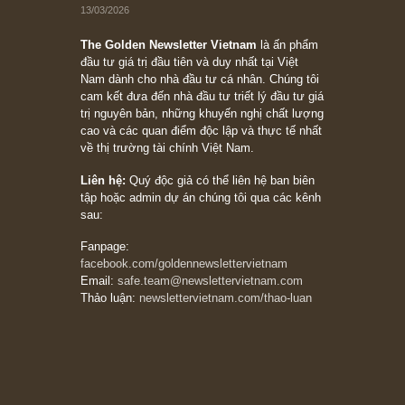
chỉ vì chiến tranh (don’t be afraid of buying
stocks on a war scare)”, rất hay bởi ngài
Philip Fisher
27/03/2026
Trích đoạn: “Đừng bao giờ chạy theo đám
đông, bởi vì phần thưởng lớn nhất trong đầu
tư chỉ dành cho người biết chọn con đường
khác biệt”, ngài Philip Fisher (*)
20/03/2026
[Châm ngôn sống] tuyệt vời của cố ngài
Munger – “Luôn luôn chọn con đường ngay
thẳng và trung thực, vì nó vắng người hơn
đáng kể!”
13/03/2026
The Golden Newsletter Vietnam
là ấn phẩm
đầu tư giá trị đầu tiên và duy nhất tại Việt
Nam dành cho nhà đầu tư cá nhân. Chúng tôi
cam kết đưa đến nhà đầu tư triết lý đầu tư giá
trị nguyên bản, những khuyến nghị chất lượng