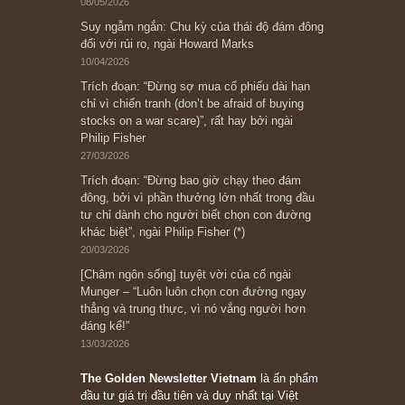
Bài viết gần đây nhất
[Châm ngôn sống] “Làm sao để trở nên giàu
có? Hãy kỷ luật chuẩn bị từng bước một cho
những cú “fast spurts”; rồi đến cuối đời, nếu
người nào xứng đáng, thì ắt sẽ trở nên giàu
có (*)” – cố ngài Charlie Munger
05/06/2026
Ấn phẩm Kỳ 82 (Bản cắt)
08/05/2026
Suy ngẫm ngắn: Chu kỳ của thái độ đám đông
đối với rủi ro, ngài Howard Marks
10/04/2026
Trích đoạn: “Đừng sợ mua cổ phiếu dài hạn
chỉ vì chiến tranh (don’t be afraid of buying
stocks on a war scare)”, rất hay bởi ngài
Philip Fisher
27/03/2026
Trích đoạn: “Đừng bao giờ chạy theo đám
đông, bởi vì phần thưởng lớn nhất trong đầu