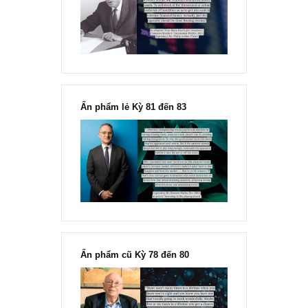
chỉ vì chiến tranh”, ngài Philip
Fisher
Ấn phẩm lẻ Kỳ 81 đến 83