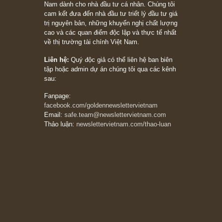
tư chỉ dành cho người biết chọn con đường
khác biệt”, ngài Philip Fisher (*)
20/03/2026
[Châm ngôn sống] tuyệt vời của cố ngài
Munger – “Luôn luôn chọn con đường ngay
thẳng và trung thực, vì nó vắng người hơn
đáng kể!”
13/03/2026
The Golden Newsletter Vietnam
là ấn phẩm
đầu tư giá trị đầu tiên và duy nhất tại Việt
Nam dành cho nhà đầu tư cá nhân. Chúng tôi
cam kết đưa đến nhà đầu tư triết lý đầu tư giá
trị nguyên bản, những khuyến nghị chất lượng
cao và các quan điểm độc lập và thực tế nhất
về thị trường tài chính Việt Nam.
Liên hệ:
Quý độc giả có thể liên hệ ban biên
tập hoặc admin dự án chúng tôi qua các kênh
sau: