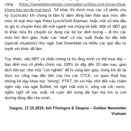
Dù vậy, nếu quý độc giả có kinh nghiệm đầu tư đã thâm niên, 
thấy rằng việc nắm giữ một doanh nghiệp có lợi thế cạnh tran
giảm, hoặc trong một ngành nghề bị hủy diệt bởi công nghệ/xu 
mới, hoặc được điều hành với ban quản trị lừa dối, thì việc nắ
dài lâu quả là
một thảm họa!
Do đó, việc ngồi im bất động chỉ ph
khi ta chắc chắn rằng doanh nghiệp ta đang nắm giữ đáp ứng đ
tiêu chí
meaning, moat, management & margin-of-safety
, thậm c
vẫn phải theo dõi liên tục tình hình kinh doanh và báo cáo tài 
hằng quý của chúng tựa như một người chủ sở hữu doanh n
thực sự vậy.
Ngoài ra, có rất nhiều con đường dẫn đến thành công trên 
không nhất thiết chỉ là mua & nắm giữ doanh nghiệp tuyệt vời. C
có một số NĐT giá trị vẫn sinh lời đều đặn hàng chục năm từ 
món hời rẻ hơn tiền ròng, vốn lưu động ròng, book value hay 
công ty chứa tài sản ẩn, để rồi bán chúng khi chúng vượt giá trị
như cách ngài Benjamin Graham, hay ngài Walter Schloss đã 
công (
https://newslettervietnam.com/walter-schloss-mot-huyen-t
khong-bao-gio-de-mat-tien/
). Số khác thì thích mua các cổ phiế
kỳ (cyclicals) khi chúng bị tâm lý đám đông bán tháo quá mứ
mức rẻ mạt như ngài Peter Lynch/Seth Klarman, hoặc một số nh