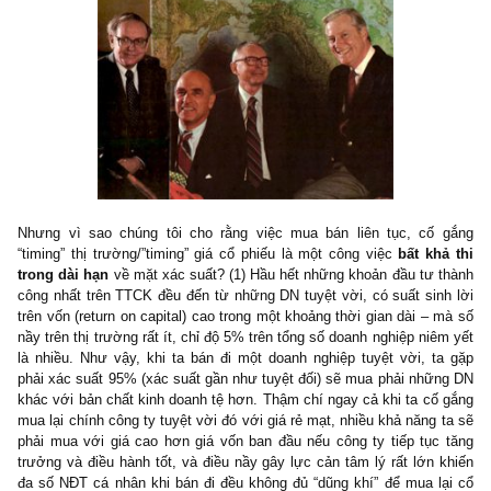
Doddsville, 1984
của ngài Buffett nơi ông chỉ ra 7 người bạn đầu t
trị có kết quả đầu tư vượt trội (đã kiểm toán, đã trừ mọi loại th
chi phí) sau ít nhất 15 năm:
https://newslettervietnam.co
content/uploads/2019/10/The-Superinvestors-of-Graham-and-
Doddsville-by-Warren-Buffett.pdf
Nhưng vì sao chúng tôi cho rằng việc mua bán liên tục, cố
“timing” thị trường/”timing” giá cổ phiếu là một công việc
bất kh
trong dài hạn
về mặt xác suất? (1) Hầu hết những khoản đầu tư 