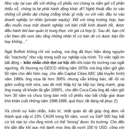
ngồi im bất động (inactivity). Vô số nhà đầu tư đều không th
cưỡng lại được sức cám dỗ của việc mua bán liên tục.”
Ở một lá thư thường niên khác, ngài Buffett nói rằng:
“Việc ngồi i
động (inactivity) trong đa số trường hợp đối với chúng tôi là một
động khôn ngoan. Cả chúng tôi lẫn các chủ công ty trong tập đoà
không bao giờ tưởng tượng đến việc bán đi toàn bộ các doanh n
tư nhân tuyệt vời của mình chỉ vì Cục Dự trữ FED tăng/giảm lãi 
hay chỉ bởi vì một vài gã nào đó ở phố Wall đột ngột thay đổi
điểm tiêu cực về thị trường!
Như vậy tại sao đối với những cổ phiếu nơi chúng ta nắm giữ cổ
thiểu số, chúng ta lại phải hành động khác đi? Nghệ thuật đầu t
những cổ phiếu đại chúng chẳng khác gì mấy so với việc đầu t
doanh nghiệp tư nhân (private equity). Đối với từng trường hợp
đều muốn mua một doanh nghiệp với bản chất kinh doanh tốt,
điều hành bởi ban quản trị trung thực với giá cả hợp lý. Sau đó, bạ
cần theo dõi xem liệu rằng những nhân tố cơ bản đó có được bả
hay không…”