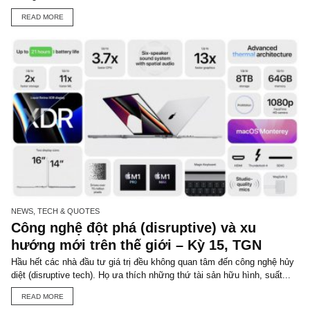
You may also like
NEWS, TECH & QUOTES
Châm ngôn đầu tư hay: Trong đầu tư ch
có 2 loại người – người biết khiêm tốn, 
người sắp bị “buộc phải khiêm tốn” (ab
to be humbled)!