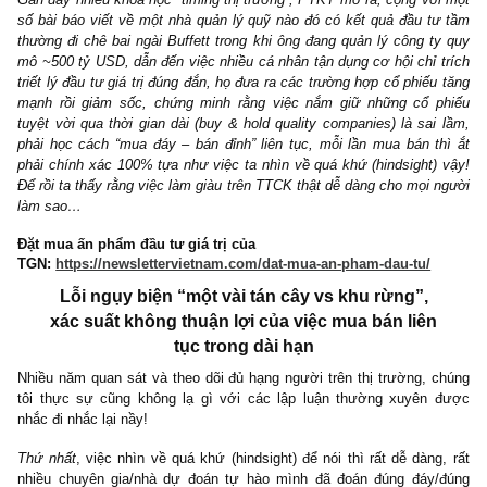
Gần đây nhiều khóa học “timing thị trường”, PTKT mở ra, cộng vớ
số bài báo viết về một nhà quản lý quỹ nào đó có kết quả đầu t
thường đi chê bai ngài Buffett trong khi ông đang quản lý công t
mô ~500 tỷ USD, dẫn đến việc nhiều cá nhân tận dụng cơ hội chỉ 
triết lý đầu tư giá trị đúng đắn, họ đưa ra các trường hợp cổ phiếu
mạnh rồi giảm sốc, chứng minh rằng việc nắm giữ những cổ 
tuyệt vời qua thời gian dài (buy & hold quality companies) là sai
phải học cách “mua đáy – bán đỉnh” liên tục, mỗi lần mua bán t
phải chính xác 100% tựa như việc ta nhìn về quá khứ (hindsight)
Để rồi ta thấy rằng việc làm giàu trên TTCK thật dễ dàng cho mọi 
làm sao…
Đặt mua ấn phẩm đầu tư giá trị của
TGN:
https://newslettervietnam.com/dat-mua-an-pham-dau-tu/
Lỗi ngụy biện “một vài tán cây vs khu rừng”,
xác suất không thuận lợi của việc mua bán liên
tục trong dài hạn
Nhiều năm quan sát và theo dõi đủ hạng người trên thị trường, 