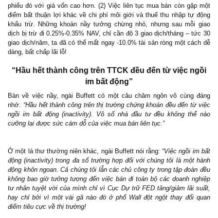
công nhất trên TTCK đều đến từ những DN tuyệt vời, có suất sin
trên vốn (return on capital) cao trong một khoảng thời gian dài – 
nầy trên thị trường rất ít, chỉ độ 5% trên tổng số doanh nghiệp niê
là nhiều. Như vậy, khi ta bán đi một doanh nghiệp tuyệt vời, t
phải xác suất 95% (xác suất gần như tuyệt đối) sẽ mua phải nhữ
khác với bản chất kinh doanh tệ hơn. Thậm chí ngay cả khi ta cố
mua lại chính công ty tuyệt vời đó với giá rẻ mạt, nhiều khả năng 
phải mua với giá cao hơn giá vốn ban đầu nếu công ty tiếp tục
trưởng và điều hành tốt, và điều nầy gây lực cản tâm lý rất lớn 
đa số NĐT cá nhân khi bán đi đều không đủ “dũng khí” để mua l
phiếu đó với giá vốn cao hơn. (2) Việc liên tục mua bán còn gặ
điểm bất thuận lợi khác về chi phí môi giới và thuế thu nhập tự
khấu trừ. Những khoản nầy tưởng chừng nhỏ, nhưng sau mỗi
dịch bị trừ đi 0.25%-0.35% NAV, chỉ cần độ 3 giao dịch/tháng – t
giao dịch/năm, ta đã có thể mất ngay -10.0% tài sản ròng một cá
dàng, bất chấp lãi lỗ!
“Hầu hết thành công trên TTCK đều đến từ việc n
im bất động”
Bàn về việc nầy, ngài Buffett có một câu châm ngôn vô cùng
nhớ:
“Hầu hết thành công trên thị trường chứng khoán đều đến từ