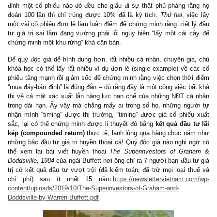
tôi thực sự cũng không lạ gì với các lập luận thường xuyên
nhắc đi nhắc lại nầy!
Thứ nhất
, việc nhìn về quá khứ (hindsight) để nói thì rất dễ dàng
nhiều chuyên gia/nhà dự đoán tự hào mình đã đoán đúng đáy
đỉnh một cổ phiếu nào đó đều che giấu đi sự thật phũ phàng rằ
đoán 100 lần thì chỉ trúng được 10% đã là kỳ tích.
Thứ hai
, vi
một vài cổ phiếu đơn lẻ làm luận điểm để chứng minh rằng triết l
tư giá trị sai lầm đang vướng phải lỗi ngụy biện “lấy một cái c
chứng minh một khu rừng” khá căn bản.
Để quý độc giả dễ hình dung hơn, rất nhiều cá nhân, chuyên gia
khóa học có thể lấy rất nhiều ví dụ đơn lẻ (single example) về c
phiếu tăng mạnh rồi giảm sốc để chứng minh rằng việc chọn thời
“mua đáy-bán đỉnh” là đúng đắn – dù rằng đây là một công việc bấ
thi về cả mặt xác suất lẫn năng lực hạn chế của những NĐT cá
trong dài hạn. Ấy vậy mà chẳng mấy ai trong số họ, những ngư
nhận mình “timing” được thị trường, “timing” được giá cổ phiếu
sắc, lại có thể chứng minh được lí thuyết đó bằng
kết quả đầu t
kép (compounded return)
thực tế, lạnh lùng
qua hàng chục nă
những bậc đầu tư giá trị huyền thoại cả! Quý độc giả nào nghi n
thể xem lại bài viết huyền thoại
The Superinvestors of Gra