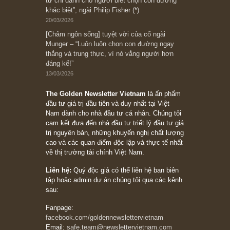
Subscribe ngay (*)
Bài viết gần đây nhất
[Châm ngôn sống] “Làm sao để trở nên giàu
có? Hãy kỷ luật chuẩn bị từng bước một cho
những cú “fast spurts”; rồi đến cuối đời, nếu
người nào xứng đáng, thì ắt sẽ trở nên giàu
có (*)” – cố ngài Charlie Munger
05/06/2026