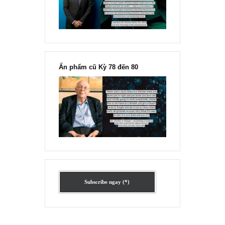
đông đối với rủi ro, Ngài Howard
Marks
“Đừng sợ mua cổ phiếu dài hạn
chỉ vì chiến tranh”, ngài Philip
Fisher