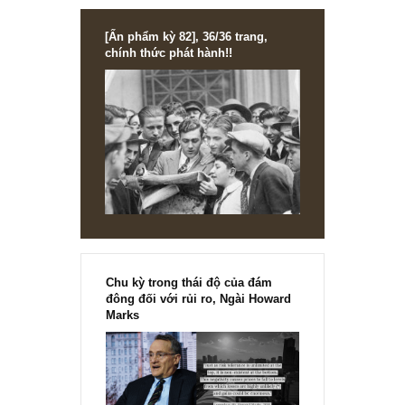
Đặt mua lại các ấn phẩm đầu tư giá trị đầu tiên và duy nhất tại Việ
Nam – TGN: Gần đây trong một lúc nghe podcast về đầu tư từ
những...
READ MORE
NEWS, TECH & QUOTES
Công nghệ đột phá (disruptive) và xu
hướng mới trên thế giới – Kỳ 15, TGN