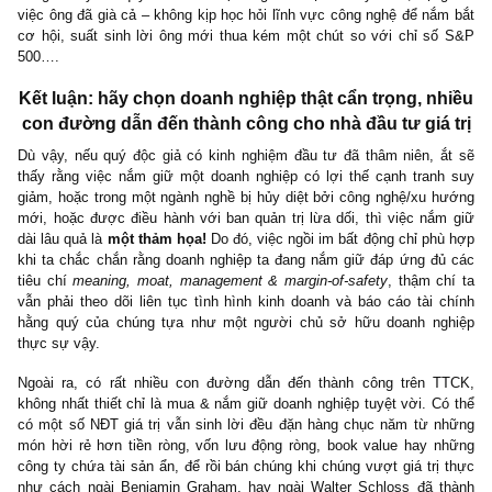
Ngài Buffett không chỉ nói suông, mà ông đã thực hiện đúng n
tắc “inactivity” như vậy trong suốt sự nghiệp của mình. Từ việc ng
bất động –
kiên nhẫn chờ đợi cơ hội
đến khi toàn thị trường cao
ngưởng, rồi thương vụ GEICO những năm 1970s mà ông nắm gi
50 năm cho đến hôm nay, cho đến Capital Cities ABC (đài truyền 
năm 1980s ông mua lãi hơn 300% nhưng vẫn không bán, để r
giảm xuống một nửa, sau đó một thập kỷ lại tiếp tục tăng mạnh,
ông mang về khoản lãi gần 1000%, cho đến Coca-Cola ông đã nắ
hơn 30 năm và chưa từng bán một cổ phiếu nào bất chấp giai
khó khăn cuối những năm 1998-1999, quả thực rất đáng nể phục (!
Và chính sự kiên nhẫn, kiên trì, nhất quán đó đã giúp ông đ
thành quả xấp xỉ 23% CAGR trong 50 năm, vượt xa S&P 500 ha
cứ kẻ nào tự cho rằng mình có thể “timing” được thị trường. Ch
khi gần đây khi quy mô danh mục ông đã vượt 100 tỷ USD, cộn
việc ông đã già cả – không kịp học hỏi lĩnh vực công nghệ để nắ
cơ hội, suất sinh lời ông mới thua kém một chút so với chỉ s
500….
Kết luận: hãy chọn doanh nghiệp thật cẩn trọng, n
con đường dẫn đến thành công cho nhà đầu tư giá