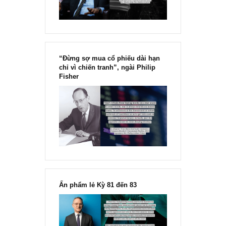
Hầu hết các nhà đầu tư giá trị đều không quan tâm đến công nghệ
diệt (disruptive tech). Họ ưa thích những thứ tài sản hữu hình, suất
READ MORE
[Ấn phẩm kỳ 82], 36/36 trang,
chính thức phát hành!!
Chu kỳ trong thái độ của đám